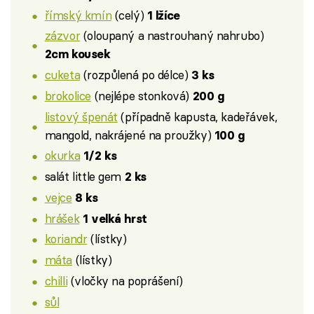
římský kmín
(celý)
1 lžíce
zázvor
(oloupaný a nastrouhaný nahrubo)
2cm kousek
cuketa
(rozpůlená po délce)
3 ks
brokolice
(nejlépe stonková)
200 g
listový špenát
(případně kapusta, kadeřávek,
mangold, nakrájené na proužky)
100 g
okurka
1/2 ks
salát little gem
2 ks
vejce
8 ks
hrášek
1 velká hrst
koriandr
(lístky)
máta
(lístky)
chilli
(vločky na poprášení)
sůl