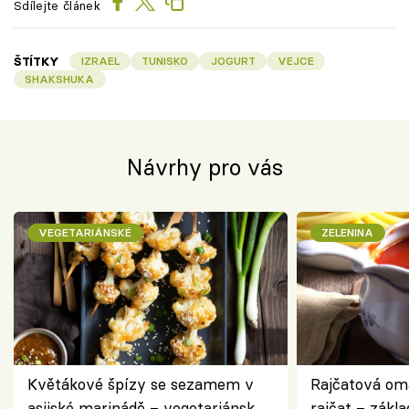
Sdílejte článek
ŠTÍTKY
IZRAEL
TUNISKO
JOGURT
VEJCE
SHAKSHUKA
Návrhy pro vás
VEGETARIÁNSKÉ
ZELENINA
Květákové špízy se sezamem v
Rajčatová om
asijské marinádě – vegetariánská
rajčat – zákla