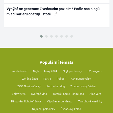
Vyhýbá se generace Z vedoucím pozicím? Podle sociologů
mladí kariéru obětují jistotě
Populární témata
Jak zhubnout
Nejlepší filmy 2024
Nejlepší horory
TV program
Změna času
Partie
Počasí
Kdy budou volby
ZOO Nové začátky
Auto – katalog
7 pádů Honzy Dědka
Volby 2025
Svařené víno
Tatarák podle Pohlreicha
Aloe vera
Pěstování lichořeřišnice
Výpočet ascendentu
Tvarohové knedlíky
Nejlepší palačinky
Švestkový koláč