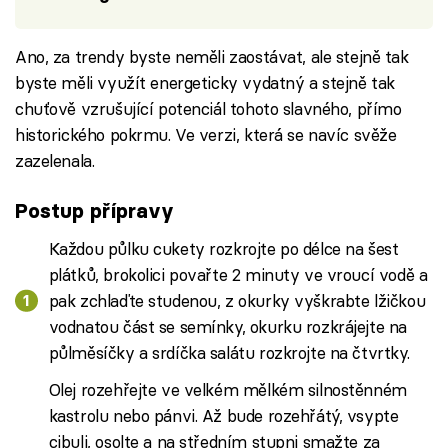
Ano, za trendy byste neměli zaostávat, ale stejně tak
byste měli využít energeticky vydatný a stejně tak
chuťově vzrušující potenciál tohoto slavného, přímo
historického pokrmu. Ve verzi, která se navíc svěže
zazelenala.
Postup přípravy
Každou půlku cukety rozkrojte po délce na šest
plátků, brokolici povařte 2 minuty ve vroucí vodě a
pak zchlaďte studenou, z okurky vyškrabte lžičkou
vodnatou část se semínky, okurku rozkrájejte na
půlměsíčky a srdíčka salátu rozkrojte na čtvrtky.
Olej rozehřejte ve velkém mělkém silnostěnném
kastrolu nebo pánvi. Až bude rozehřátý, vsypte
cibuli, osolte a na středním stupni smažte za