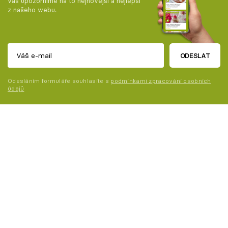
vás upozorníme na to nejnovější a nejlepší
z našeho webu.
ODESLAT
Odesláním formuláře souhlasíte s
podmínkami zpracování osobních
údajů