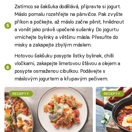
Zatímco se šakšuka dodělává, připravte si jogurt.
Máslo pomalu rozehřejte na pánvičce. Pak zvyšte
příkon a počkejte, až máslo začne pěnit, hnědnout
a vonět jako právě upečené sušenky. Do jogurtu
vmíchejte bylinky a většinu másla. Přesuňte do
misky a zakapejte zbylým máslem.
Hotovou šakšuku posypte lístky bylinek, chilli
vločkami, zakapejte limetovou šťávou a olejem a
posypte osmaženou cibulkou. Podávejte s
máslovým jogurtem a křupavým pečivem.
RECEPTY
RECEPTY