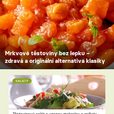
Mrkvové těstoviny bez lepku –
zdravá a originální alternativa klasiky
SALÁTY
Těstovinový salát s uzenou makrelou a rajčaty –