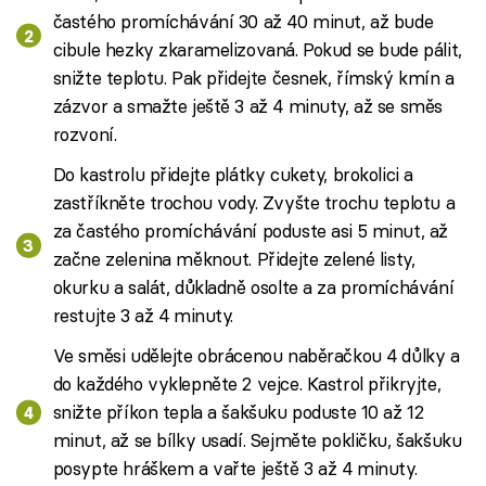
častého promíchávání 30 až 40 minut, až bude
cibule hezky zkaramelizovaná. Pokud se bude pálit,
snižte teplotu. Pak přidejte česnek, římský kmín a
zázvor a smažte ještě 3 až 4 minuty, až se směs
rozvoní.
Do kastrolu přidejte plátky cukety, brokolici a
zastříkněte trochou vody. Zvyšte trochu teplotu a
za častého promíchávání poduste asi 5 minut, až
začne zelenina měknout. Přidejte zelené listy,
okurku a salát, důkladně osolte a za promíchávání
restujte 3 až 4 minuty.
Ve směsi udělejte obrácenou naběračkou 4 důlky a
do každého vyklepněte 2 vejce. Kastrol přikryjte,
snižte příkon tepla a šakšuku poduste 10 až 12
minut, až se bílky usadí. Sejměte pokličku, šakšuku
posypte hráškem a vařte ještě 3 až 4 minuty.