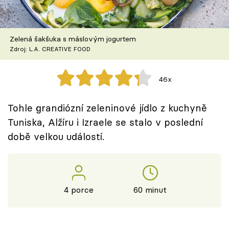
Škola vaření
Recepty z TV
Zelená šakšuka s máslovým jogurtem
Zdroj: L.A. CREATIVE FOOD
Speciál: Cuketa
46x
Těhotnej kuchař
Tohle grandiózní zeleninové jídlo z kuchyně
Sledujte prima+
Tuniska, Alžíru i Izraele se stalo v poslední
době velkou událostí.
Přihlášení
Sledujte nás
4 porce
60 minut