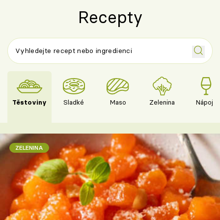
Recepty
Těstoviny
Sladké
Maso
Zelenina
Nápoje
ZELENINA