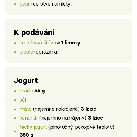
pepř
(čerstvě namletý)
K podávání
limetková šťáva
z 1 limety
cibule
(opražená)
Jogurt
máslo
55 g
sůl
máta
(najemno nakrájená)
3 lžíce
koriandr
(najemno nakrájený)
3 lžíce
řecký jogurt
(plnotučný, pokojové teploty)
350 g