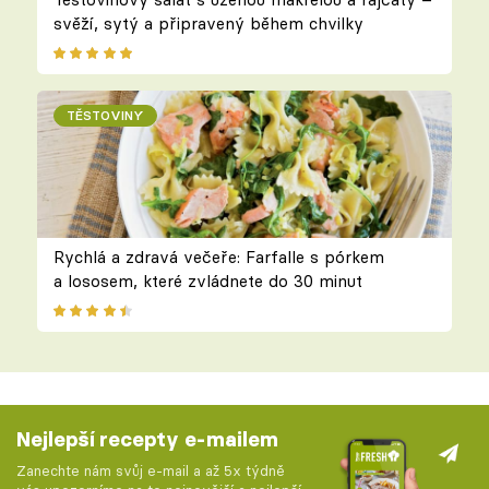
svěží, sytý a připravený během chvilky
TĚSTOVINY
Rychlá a zdravá večeře: Farfalle s pórkem
a lososem, které zvládnete do 30 minut
Nejlepší recepty e-mailem
Zanechte nám svůj e-mail a až 5x týdně