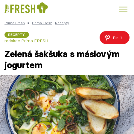
Prima Fresh
■
Prima Fresh
Recepty
Kuře
Polévky k večeři
Rychlé večeře
Trendy:
RECEPTY
Pin it
redakce Prima FRESH
Česká kuchyně
Čokoláda
Zelená šakšuka s máslovým
jogurtem
Témata
Recepty
Články
TV Program