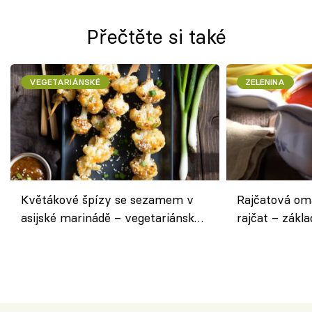
Přečtěte si také
VEGETARIÁNSKÉ
ZELENINA
Květákové špízy se sezamem v
Rajčatová om
asijské marinádě – vegetariánská
rajčat – zákla
chuťovka z grilu