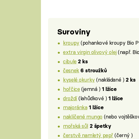
Suroviny
kroupy
(pohankové kroupy Bio P
extra virgin olivový olej
(např. Bio
cibule
2 ks
česnek
6 stroužků
kyselé okurky
(nakládané )
2 ks
hořčice
(jemná )
1 lžíce
droždí
(lahůdkové )
1 lžíce
majoránka
1 lžíce
naklíčené mungo
(nebo vojtěškov
mořská sůl
2 špetky
čerstvě namletý pepř
(černý )