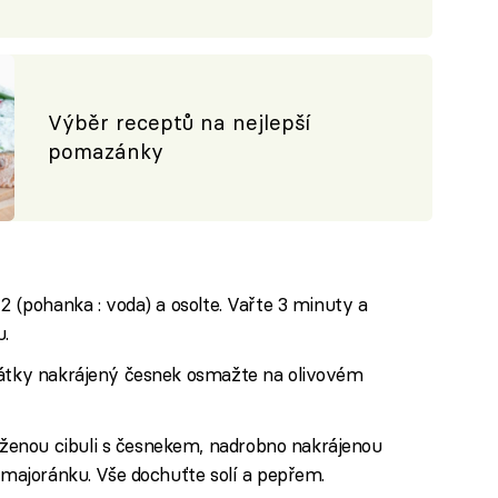
Výběr receptů na nejlepší
pomazánky
2 (pohanka : voda) a osolte. Vařte 3 minuty a
u.
látky nakrájený česnek osmažte na olivovém
enou cibuli s česnekem, nadrobno nakrájenou
a majoránku. Vše dochuťte solí a pepřem.