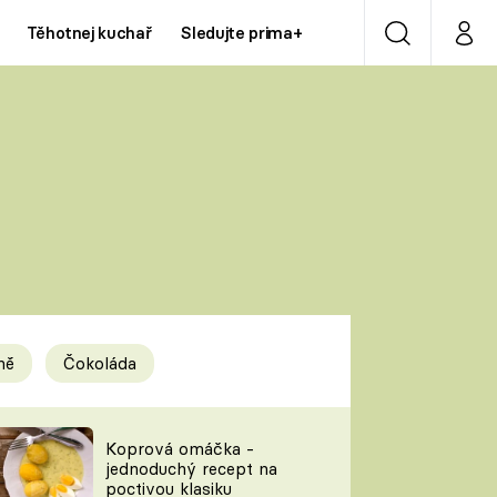
Těhotnej kuchař
Sledujte prima+
Vyhledávání
Můj p
Prima+
Y
CNN Prima NEWS
Prima ZOOM
ÍDLA
Prima LIVING
Prima Ženy
ně
Čokoláda
Prima LAJK
y
Koprová omáčka -
jednoduchý recept na
Sledujte nás
poctivou klasiku