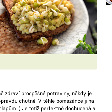
ě zdraví prospěšné potraviny, někdy je
 opravdu chutně. V téhle pomazánce ji na
lapům :) Je totiž perfektně dochucená a