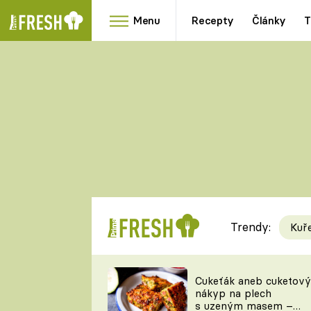
Menu
Recepty
Články
T
Oblíbené
Přílohy
recepty
HRANOLKY
HOUBY
KNEDLÍKY
DÝNĚ
KAŠE
RYCHLOVKY
Trendy:
Kuř
Populární
Videorecept
Cukeťák aneb cuketový
nákyp na plech
kuchaři
s uzeným masem –
TEĎ VAŘÍ ŠÉF!