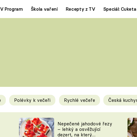
V Program
Škola vaření
Recepty z TV
Speciál: Cuketa
Polévky
Saláty
ČESKÁ KLASIKA
TĚSTOVIN
SILNÉ VÝVARY
SLADKÉ
KRÉMOVÉ
BEZMASÁ J
e
Polévky k večeři
Rychlé večeře
Česká kuchy
y
Tipy a triky
Novink
Nepečené jahodové řezy
– lehký a osvěžující
dezert, na který
KAM ZA JÍDLEM
BLOG