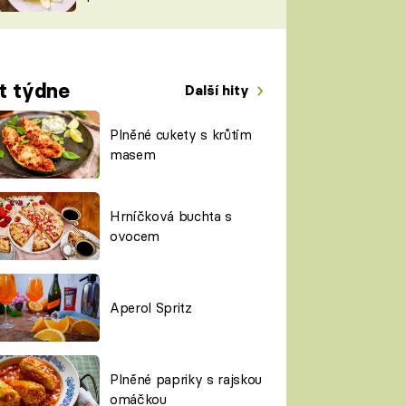
TORKY
ESH
t týdne
Další hity
Plněné cukety s krůtím
masem
Hrníčková buchta s
ovocem
Aperol Spritz
Plněné papriky s rajskou
omáčkou