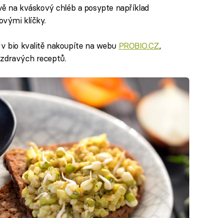
 na kváskový chléb a posypte například
vými klíčky.
í v bio kvalitě nakoupíte na webu
PROBIO.CZ
,
 zdravých receptů.