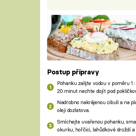
Postup přípravy
Pohanku zalijte vodou v poměru 1 : 
20 minut nechte dojít pod pokličko
Nadrobno nakrájenou cibuli a na p
oleji dozlatova.
Smíchejte uvařenou pohanku, smaž
okurku, hořčici, lahůdkové droždí 