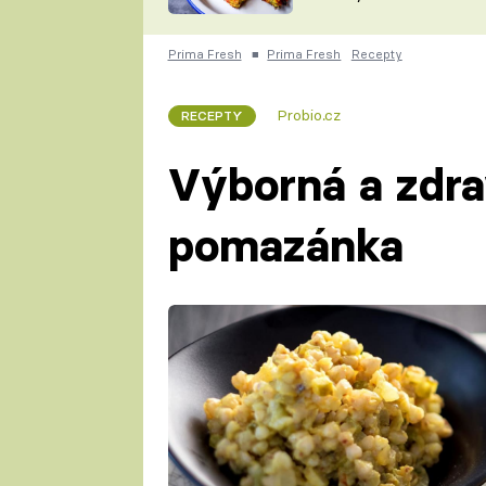
skvělý způsob, jak
ZDENĚK
zpracovat přerostlé
ČESKO NA TALÍŘI
cukety
POHLREICH
Prima Fresh
■
Prima Fresh
Recepty
KAROLÍNA,
JAROSLAV SAPÍK
DOMÁCÍ
Probio.cz
RECEPTY
KUCHAŘKA
KAROLÍNA
KAMBERSKÁ
Výborná a zdr
pomazánka