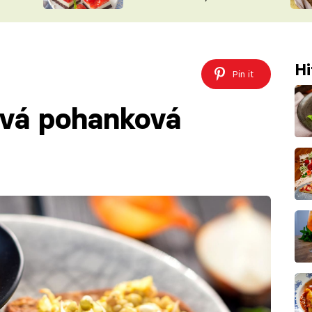
nepotřebujete troubu
ŠÉFREDAK
VYCHYTÁVKY
SOUTĚŽ FR
NA NÁKUPECH
ČASOPIS
Hi
Pin it
avá pohanková