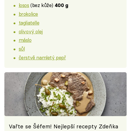
losos
(bez kůže)
400 g
brokolice
tagliatelle
olivový olej
máslo
sůl
čerstvě namletý pepř
Vařte se Šéfem! Nejlepší recepty Zdeňka