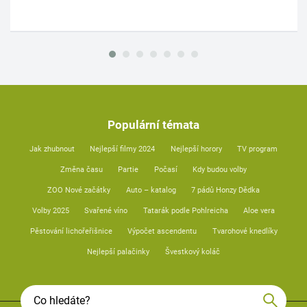
Populární témata
Jak zhubnout
Nejlepší filmy 2024
Nejlepší horory
TV program
Změna času
Partie
Počasí
Kdy budou volby
ZOO Nové začátky
Auto – katalog
7 pádů Honzy Dědka
Volby 2025
Svařené víno
Tatarák podle Pohlreicha
Aloe vera
Pěstování lichořeřišnice
Výpočet ascendentu
Tvarohové knedlíky
Nejlepší palačinky
Švestkový koláč