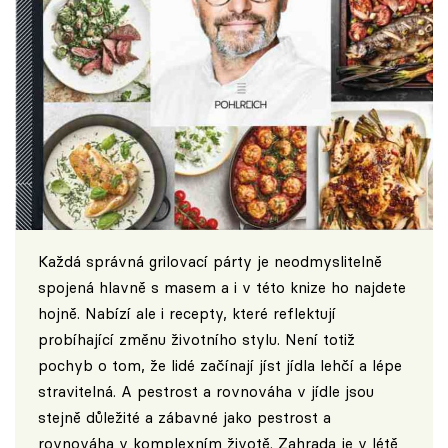
Každá správná grilovací párty je neodmyslitelně
spojená hlavně s masem a i v této knize ho najdete
hojně. Nabízí ale i recepty, které reflektují
probíhající změnu životního stylu. Není totiž
pochyb o tom, že lidé začínají jíst jídla lehčí a lépe
stravitelná. A pestrost a rovnováha v jídle jsou
stejně důležité a zábavné jako pestrost a
rovnováha v komplexním životě. Zahrada je v létě