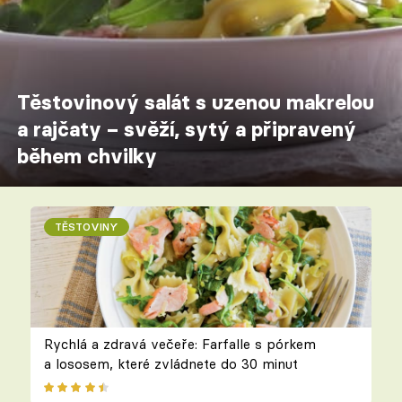
Těstovinový salát s uzenou makrelou
a rajčaty – svěží, sytý a připravený
během chvilky
TĚSTOVINY
Rychlá a zdravá večeře: Farfalle s pórkem
a lososem, které zvládnete do 30 minut