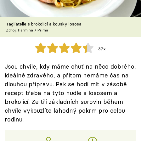
Škola vaření
Recepty z TV
Tagliatelle s brokolicí a kousky lososa
Zdroj: Hermína / Prima
Speciál: Cuketa
37x
Těhotnej kuchař
Jsou chvíle, kdy máme chuť na něco dobrého,
Sledujte prima+
ideálně zdravého, a přitom nemáme čas na
dlouhou přípravu. Pak se hodí mít v zásobě
Přihlášení
recept třeba na tyto nudle s lososem a
brokolicí. Ze tří základních surovin během
chvíle vykouzlíte lahodný pokrm pro celou
Sledujte nás
rodinu.