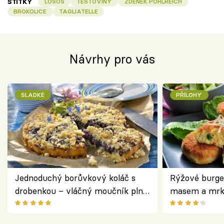
ŠTÍTKY
LOSOS
TĚSTOVINY
ZDENĚK POHLREICH
BROKOLICE
TAGLIATELLE
Návrhy pro vás
SLADKÉ
PŘÍLOHY
Jednoduchý borůvkový koláč s
Rýžové burge
drobenkou – vláčný moučník plný
masem a mrk
ovoce
salátem – leh