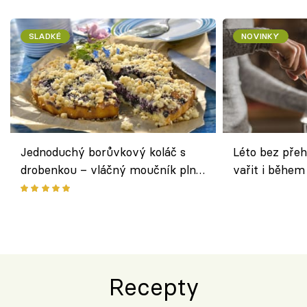
SLADKÉ
NOVINKY
Jednoduchý borůvkový koláč s
Léto bez přeh
drobenkou – vláčný moučník plný
vařit i během
ovoce
Recepty