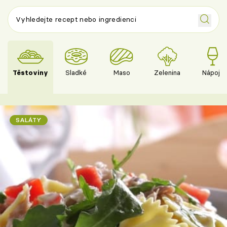
Těstoviny
Sladké
Maso
Zelenina
Nápoje
SALÁTY