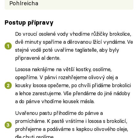
Pohlreicha
Postup přípravy
Do vroucí osolené vody vhodíme růžičky brokolice,
dvě minuty spaříme a děrovanou lžící vyndáme. Ve
stejné vodě poté uvaříme tagliatelle, aby byly
připravené al dente.
Lososa nakrájíme na větší kostky, osolíme,
opepříme. V pánvi rozehřejeme olivový olej a
kousky lososa opečeme, po chvíli přidáme brokolici
a lehce zarestujeme. Vše přendáme do jiné nádoby
a do pánve vhodíme kousek másla.
Uvařenou pastu přihodíme do pánve a
promícháme. K pastě vrátíme i lososa s brokolicí,
prohřejeme a podáváme s kapkou olivového oleje,
dle chuti osolíme.