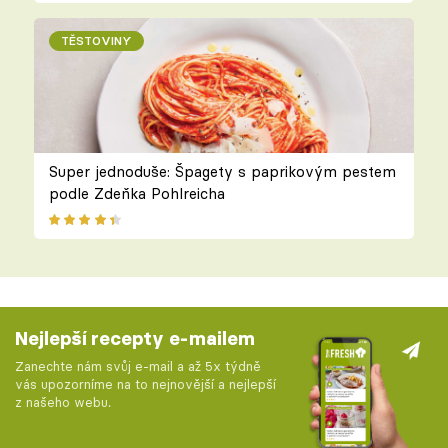
TĚSTOVINY
Super jednoduše: Špagety s paprikovým pestem
podle Zdeňka Pohlreicha
Nejlepší recepty e-mailem
Zanechte nám svůj e-mail a až 5x týdně
vás upozorníme na to nejnovější a nejlepší
z našeho webu.