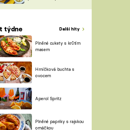
TORKY
ESH
t týdne
Další hity
Plněné cukety s krůtím
masem
Hrníčková buchta s
ovocem
Aperol Spritz
Plněné papriky s rajskou
omáčkou