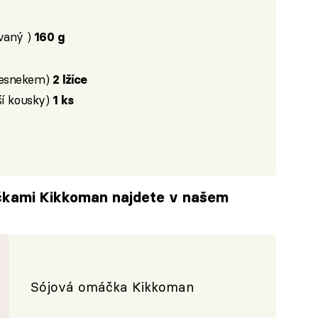
vaný )
160 g
česnekem)
2 lžíce
ší kousky)
1 ks
čkami Kikkoman najdete v našem
Sójová omáčka Kikkoman