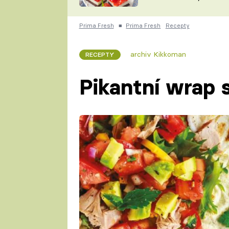
nepotřebujete troubu
ZDENĚK
ČESKO NA TALÍŘI
POHLREICH
Prima Fresh
■
Prima Fresh
Recepty
KAROLÍNA,
JAROSLAV SAPÍK
DOMÁCÍ
archiv Kikkoman
RECEPTY
KUCHAŘKA
KAROLÍNA
KAMBERSKÁ
Pikantní wrap 