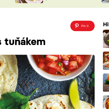
ŠÉFREDAK
VYCHYTÁVKY
SOUTĚŽ FR
NA NÁKUPECH
ČASOPIS
Hi
Pin it
s tuňákem