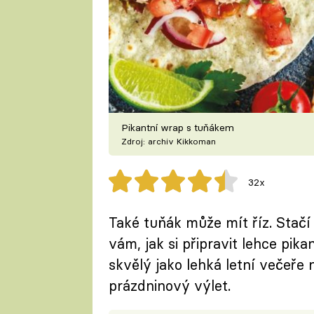
Pikantní wrap s tuňákem
Zdroj: archiv Kikkoman
32x
Také tuňák může mít říz. Stačí
vám, jak si připravit lehce pi
skvělý jako lehká letní večeře 
prázdninový výlet.