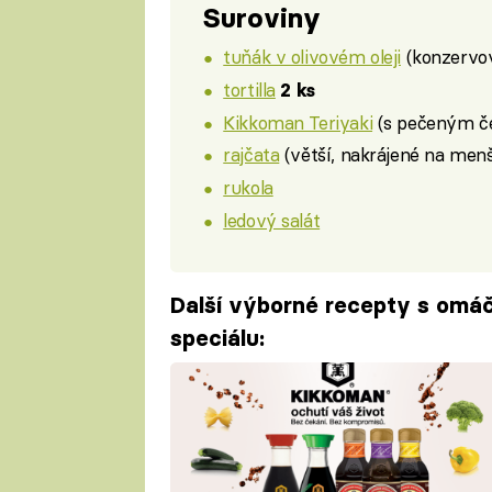
Suroviny
tuňák v olivovém oleji
(konzervo
tortilla
2 ks
Kikkoman Teriyaki
(s pečeným 
rajčata
(větší, nakrájené na men
rukola
ledový salát
Další výborné recepty s omá
speciálu: