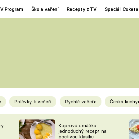
V Program
Škola vaření
Recepty z TV
Speciál: Cuketa
Polévky
Saláty
ČESKÁ KLASIKA
TĚSTOVIN
SILNÉ VÝVARY
SLADKÉ
KRÉMOVÉ
BEZMASÁ J
e
Polévky k večeři
Rychlé večeře
Česká kuchy
y
Tipy a triky
Novink
zy
Koprová omáčka -
jednoduchý recept na
poctivou klasiku
KAM ZA JÍDLEM
BLOG