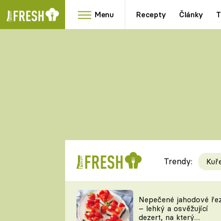
Menu
Recepty
Články
T
Oblíbené
Přílohy
recepty
HRANOLKY
HOUBY
KNEDLÍKY
DÝNĚ
KAŠE
RYCHLOVKY
Trendy:
Kuř
Populární
Videorecept
Nepečené jahodové ře
– lehký a osvěžující
kuchaři
dezert, na který
TEĎ VAŘÍ ŠÉF!