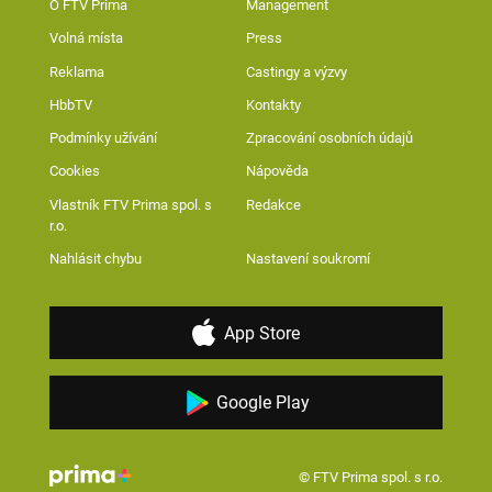
O FTV Prima
Management
Volná místa
Press
Reklama
Castingy a výzvy
HbbTV
Kontakty
Podmínky užívání
Zpracování osobních údajů
Cookies
Nápověda
Vlastník FTV Prima spol. s
Redakce
r.o.
Nahlásit chybu
Nastavení soukromí
App Store
Google Play
© FTV Prima spol. s r.o.