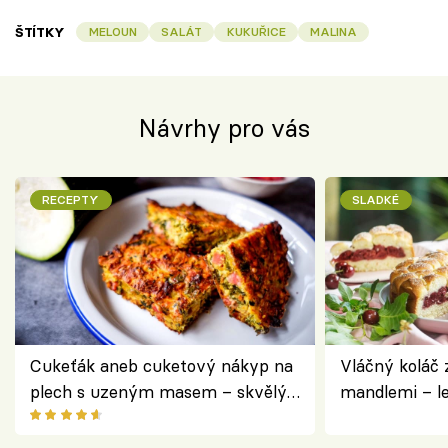
ŠTÍTKY
MELOUN
SALÁT
KUKUŘICE
MALINA
Návrhy pro vás
RECEPTY
SLADKÉ
Cukeťák aneb cuketový nákyp na
Vláčný koláč 
plech s uzeným masem – skvělý
mandlemi – l
způsob, jak zpracovat přerostlé
i na oslavu
cukety