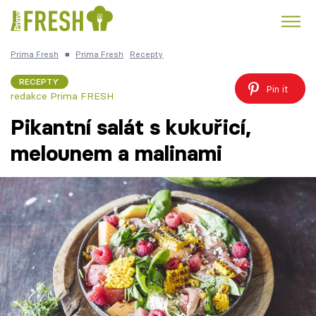
Prima Fresh
■
Prima Fresh
Recepty
Kuře
Polévky k večeři
Rychlé večeře
Trendy:
RECEPTY
Pin it
redakce Prima FRESH
Česká kuchyně
Čokoláda
Pikantní salát s kukuřicí,
melounem a malinami
Témata
Recepty
Články
TV Program