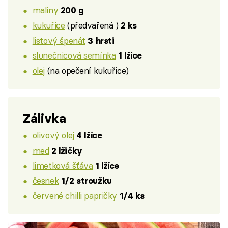
maliny
200 g
kukuřice
(předvařená )
2 ks
listový špenát
3 hrsti
slunečnicová semínka
1 lžíce
olej
(na opečení kukuřice)
Zálivka
olivový olej
4 lžíce
med
2 lžičky
limetková šťáva
1 lžíce
česnek
1/2 stroužku
červené chilli papričky
1/4 ks