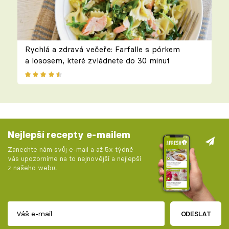
Rychlá a zdravá večeře: Farfalle s pórkem
a lososem, které zvládnete do 30 minut
Nejlepší recepty e-mailem
Zanechte nám svůj e-mail a až 5x týdně
vás upozorníme na to nejnovější a nejlepší
z našeho webu.
ODESLAT