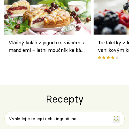
Vláčný koláč z jogurtu s višněmi a
Tartaletky z l
mandlemi – letní moučník ke kávě
vanilkovým k
i na oslavu
ovocem podle
Recepty