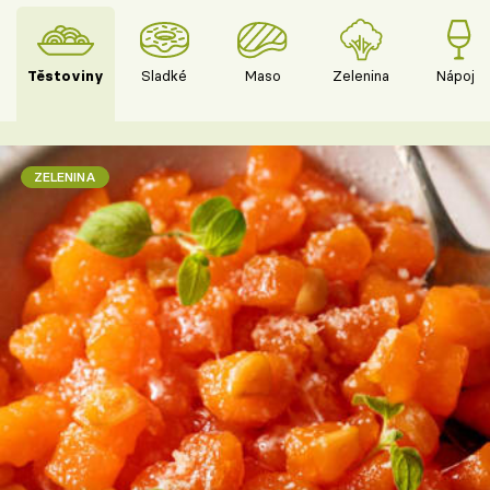
Těstoviny
Sladké
Maso
Zelenina
Nápoje
ZELENINA