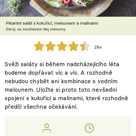
Škola vaření
Recepty z TV
Pikantní salát s kukuřicí, melounem a malinami
Zdroj: se souhlasem Nej melouny
Speciál: Cuketa
29x
Těhotnej kuchař
Svěží saláty si během nadcházejícího léta
Sledujte prima+
budeme dopřávat víc a víc. A rozhodně
nebudou chybět ani kombinace s vodním
Přihlášení
melounem. Uložte si proto toto nevšední
spojení s kukuřicí a malinami, které rozhodně
předčí všechna očekávání.
Sledujte nás