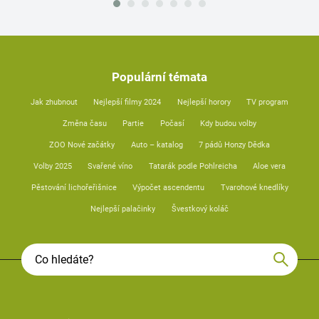
Populární témata
Jak zhubnout
Nejlepší filmy 2024
Nejlepší horory
TV program
Změna času
Partie
Počasí
Kdy budou volby
ZOO Nové začátky
Auto – katalog
7 pádů Honzy Dědka
Volby 2025
Svařené víno
Tatarák podle Pohlreicha
Aloe vera
Pěstování lichořeřišnice
Výpočet ascendentu
Tvarohové knedlíky
Nejlepší palačinky
Švestkový koláč