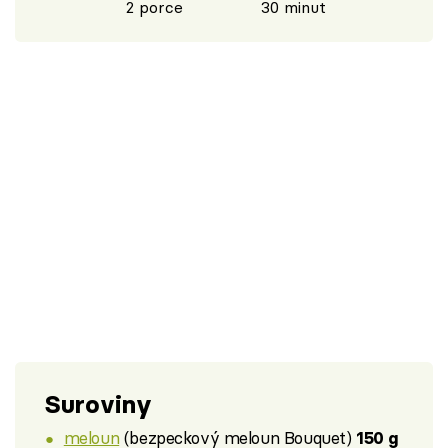
2 porce
30 minut
Suroviny
meloun
(bezpeckový meloun Bouquet)
150 g