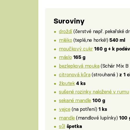
Suroviny
droždí
(čerstvé např. pekařské dr
mléko
(teplé,ne horké!)
540 ml
moučkový cukr
160 g + k podáv
máslo
165 g
bezlepková mouka
(Schär Mix B
citronová kůra
(strouhaná )
z 1 
žloutek
4 ks
sušené rozinky naložené v rumu
sekané mandle
100 g
vejce
(na potření)
1 ks
mandle
(mandlové lupínky)
100 
sůl
špetka