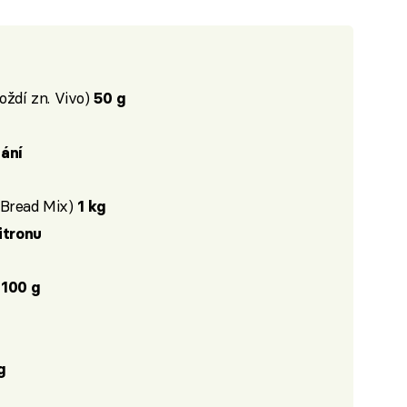
oždí zn. Vivo)
50 g
ání
 Bread Mix)
1 kg
citronu
100 g
g