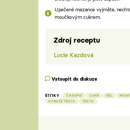
Upečené mazance vyjměte, nechte
moučkovým cukrem.
Zdroj receptu
Lucie Kazdová
Vstoupit do diskuze
ŠTÍTKY
ČASOPIS
CUKR
SŮL
MOUK
KYNUTÉ TĚSTO
TĚSTO