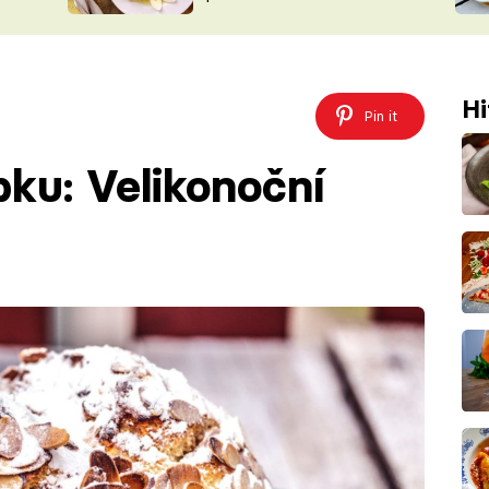
ŠÉFREDAK
VYCHYTÁVKY
SOUTĚŽ FR
NA NÁKUPECH
ČASOPIS
Hi
Pin it
ku: Velikonoční