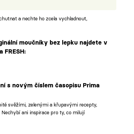
chutnat a nechte ho zcela vychladnout,
iginální moučníky bez lepku najdete v
ma FRESH:
ení s novým číslem časopisu Prima
bité svěžími, zelenými a křupavými recepty,
Nechybí ani inspirace pro ty, co milují