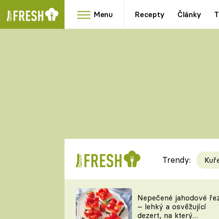
Menu
Recepty
Články
T
Oblíbené
Přílohy
recepty
HRANOLKY
HOUBY
KNEDLÍKY
DÝNĚ
KAŠE
RYCHLOVKY
Trendy:
Kuř
Populární
Videorecept
Nepečené jahodové ře
– lehký a osvěžující
kuchaři
dezert, na který
TEĎ VAŘÍ ŠÉF!