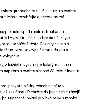
 mléka, promíchejte s 1 lžící cukru a nechte
inut. Máslo rozehřejte a nechte mírně
sypte cukr, špetku soli a strouhanou
třed vytvořte důlek a vlijte do něj zbylé
pracujte vláčné těsto. Rozinky slijte a s
 těsta. Mísu zakryjte čistou utěrkou a
ře vykynout.
sy, z každého vytvarujte kulatý mazanec,
ím papírem a nechte alespoň 30 minut kynout.
em, posypte plátky mandlí a pečte v
až zezlátnou. Píchněte do jejich středu špejlí,
ce jsou upečené, pokud je vlhká nebo s mnoha