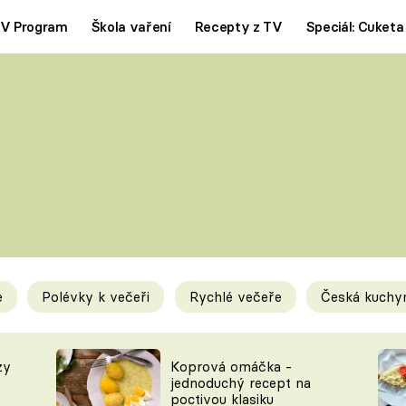
V Program
Škola vaření
Recepty z TV
Speciál: Cuketa
Polévky
Saláty
ČESKÁ KLASIKA
TĚSTOVIN
SILNÉ VÝVARY
SLADKÉ
KRÉMOVÉ
BEZMASÁ J
e
Polévky k večeři
Rychlé večeře
Česká kuchy
y
Tipy a triky
Novink
zy
Koprová omáčka -
jednoduchý recept na
poctivou klasiku
KAM ZA JÍDLEM
BLOG