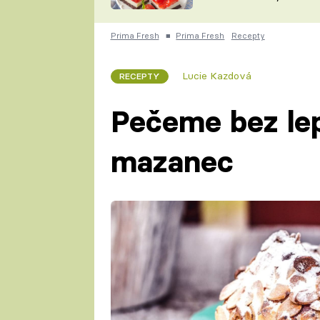
nepotřebujete troubu
ZDENĚK
ČESKO NA TALÍŘI
POHLREICH
Prima Fresh
■
Prima Fresh
Recepty
KAROLÍNA,
JAROSLAV SAPÍK
DOMÁCÍ
Lucie Kazdová
RECEPTY
KUCHAŘKA
KAROLÍNA
KAMBERSKÁ
Pečeme bez lep
mazanec