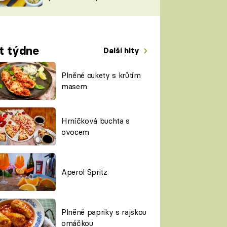
TORKY
ESH
t týdne
Další hity
Plněné cukety s krůtím
masem
Hrníčková buchta s
ovocem
Aperol Spritz
Plněné papriky s rajskou
omáčkou