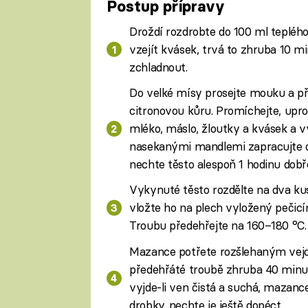
Postup přípravy
Droždí rozdrobte do 100 ml teplého
vzejít kvásek, trvá to zhruba 10 m
zchladnout.
Do velké mísy prosejte mouku a při
citronovou kůru. Promíchejte, upros
mléko, máslo, žloutky a kvásek a vy
nasekanými mandlemi zapracujte do
nechte těsto alespoň 1 hodinu dob
Vykynuté těsto rozdělte na dva ku
vložte ho na plech vyložený pečic
Troubu předehřejte na 160–180 °C.
Mazance potřete rozšlehaným vejc
předehřáté troubě zhruba 40 minut, 
vyjde-li ven čistá a suchá, mazan
drobky, nechte je ještě dopéct.