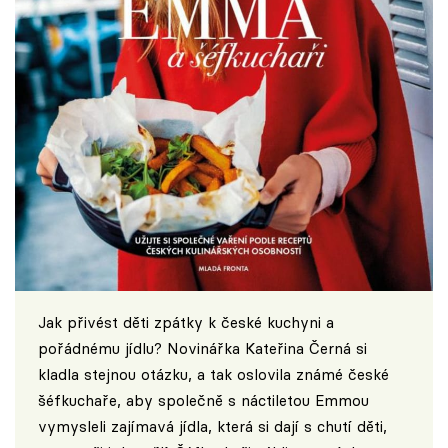
Jak přivést děti zpátky k české kuchyni a
pořádnému jídlu? Novinářka Kateřina Černá si
kladla stejnou otázku, a tak oslovila známé české
šéfkuchaře, aby společně s náctiletou Emmou
vymysleli zajímavá jídla, která si dají s chutí děti,