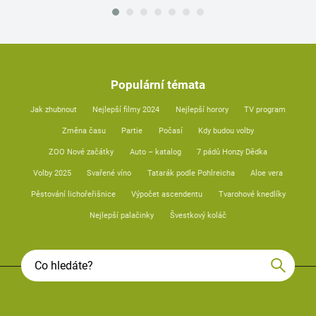
Populární témata
Jak zhubnout
Nejlepší filmy 2024
Nejlepší horory
TV program
Změna času
Partie
Počasí
Kdy budou volby
ZOO Nové začátky
Auto – katalog
7 pádů Honzy Dědka
Volby 2025
Svařené víno
Tatarák podle Pohlreicha
Aloe vera
Pěstování lichořeřišnice
Výpočet ascendentu
Tvarohové knedlíky
Nejlepší palačinky
Švestkový koláč