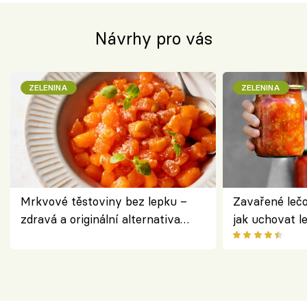
Návrhy pro vás
ZELENINA
ZELENINA
Mrkvové těstoviny bez lepku –
Zavařené lečo
zdravá a originální alternativa
jak uchovat l
klasiky