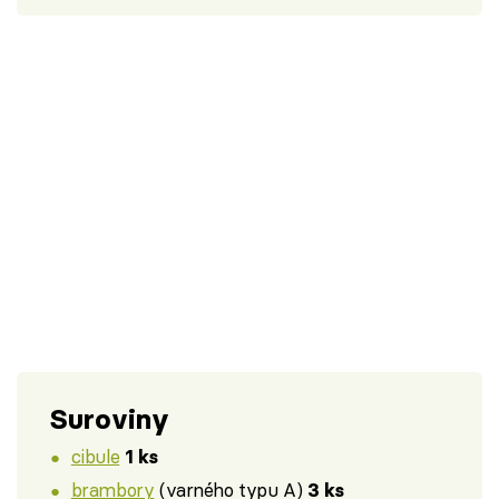
Suroviny
cibule
1 ks
brambory
(varného typu A)
3 ks