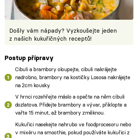
Došly vám nápady? Vyzkoušejte jeden
z našich kukuřičných receptů!
Postup přípravy
Cibuli a brambory oloupejte, cibuli nakrájejte
nadrobno, brambory na kostičky. Lososa nakrájejte
na 2cm kousky.
V hrnci rozehřejte máslo a opečte na něm cibuli
dozlatova. Přidejte brambory a vývar, přiklopte a
vařte 15 minut, až brambory změknou.
Kukuřici nasekejte nahrubo ve foodprocesoru nebo
v mixéru na smoothie, pokud používáte kukuřici z