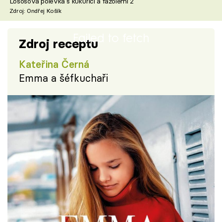
Lososová polévka s kukuřicí a fazolemi 2
Zdroj: Ondřej Košík
Failed to fetch
Zdroj receptu
Kateřina Černá
Emma a šéfkuchaři