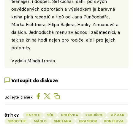
teenageři i dospělí. Šéfkuchaři sáhli po svých
osvědčených dobrotách a výsledkem je barevná
kniha plná receptů a tipů od Jana Punčocháře,
Marka Fichtnera, Filipa Sajlera, Hanky Zemanové a
dalších. Jednoduchá menu zvládnou i začátečníci, a
tak se kniha hodí nejen pro rodiče, ale i pro jejich
potomky.
Vydala
Mladá fronta
.
Vstoupit do diskuze
Sdílejte článek
ŠTÍTKY
FAZOLE
SŮL
POLÉVKA
KUKUŘICE
VÝVAR
SMOOTHIE
MÁSLO
SMETANA
BRAMBOR
KONZERVA