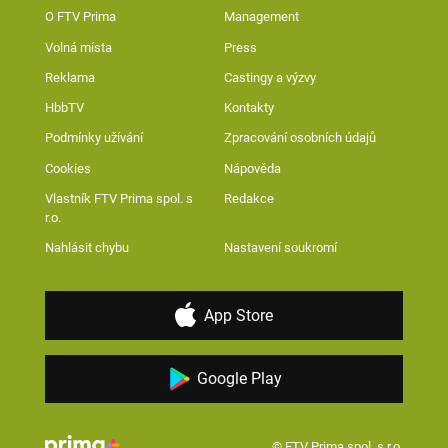
O FTV Prima
Management
Volná místa
Press
Reklama
Castingy a výzvy
HbbTV
Kontakty
Podmínky užívání
Zpracování osobních údajů
Cookies
Nápověda
Vlastník FTV Prima spol. s
Redakce
r.o.
Nahlásit chybu
Nastavení soukromí
App Store
Google Play
© FTV Prima spol. s r.o.