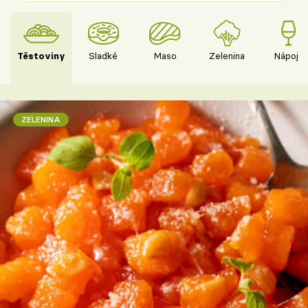
Těstoviny
Sladké
Maso
Zelenina
Nápoje
ZELENINA