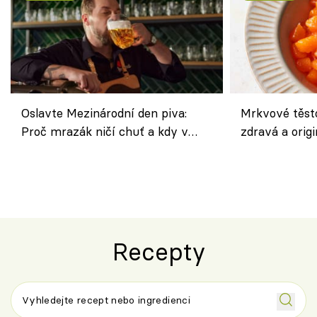
Oslavte Mezinárodní den piva:
Mrkvové těst
Proč mrazák ničí chuť a kdy v
zdravá a origi
horku vsadit na šnyt?
klasiky
Recepty