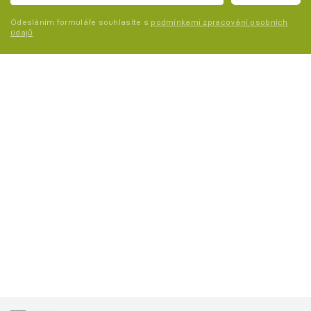
Odesláním formuláře souhlasíte s
podmínkami zpracování osobních
údajů