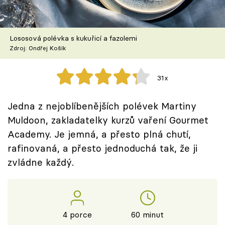
Škola vaření
Recepty z TV
Lososová polévka s kukuřicí a fazolemi
Zdroj: Ondřej Košík
Speciál: Cuketa
31x
Těhotnej kuchař
Jedna z nejoblíbenějších polévek Martiny
Sledujte prima+
Muldoon, zakladatelky kurzů vaření Gourmet
Academy. Je jemná, a přesto plná chutí,
Přihlášení
rafinovaná, a přesto jednoduchá tak, že ji
zvládne každý.
Sledujte nás
4 porce
60 minut