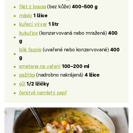
filet z lososa
(bez kůže)
400–500 g
máslo
1 lžíce
kuřecí vývar
1 litr
kukuřice
(konzervovaná nebo mražená)
400
g
bílé fazole
(uvařené nebo konzervované)
400
g
smetana na vaření
100–200 ml
pažitka
(nadrobno nakrájená)
4 lžíce
sůl
1/2 lžičky
čerstvě namletý pepř