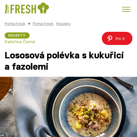
Prima Fresh
■
Prima Fresh
Recepty
Kuře
Polévky k večeři
Rychlé večeře
Trendy:
RECEPTY
Pin it
Kateřina Černá
Česká kuchyně
Čokoláda
Lososová polévka s kukuřicí
a fazolemi
Témata
Recepty
Články
TV Program