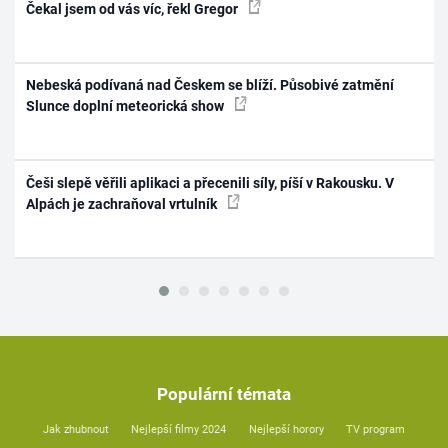
Čekal jsem od vás víc, řekl Gregor
Nebeská podívaná nad Českem se blíží. Působivé zatmění
Slunce doplní meteorická show
Češi slepě věřili aplikaci a přecenili síly, píší v Rakousku. V
Alpách je zachraňoval vrtulník
Populární témata
Jak zhubnout
Nejlepší filmy 2024
Nejlepší horory
TV program