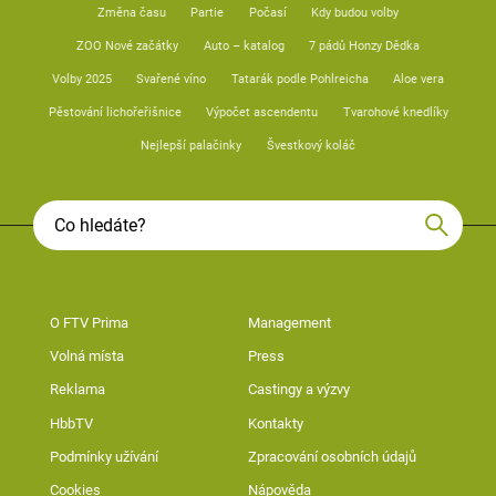
Změna času
Partie
Počasí
Kdy budou volby
ZOO Nové začátky
Auto – katalog
7 pádů Honzy Dědka
Volby 2025
Svařené víno
Tatarák podle Pohlreicha
Aloe vera
Pěstování lichořeřišnice
Výpočet ascendentu
Tvarohové knedlíky
Nejlepší palačinky
Švestkový koláč
O FTV Prima
Management
Volná místa
Press
Reklama
Castingy a výzvy
HbbTV
Kontakty
Podmínky užívání
Zpracování osobních údajů
Cookies
Nápověda