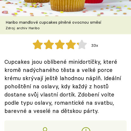
Škola vaření
Recepty z TV
Haribo mandlové cupcakes plněné ovocnou směsí
Zdroj: archiv Haribo
Speciál: Cuketa
33x
Těhotnej kuchař
Cupcakes jsou oblíbené minidortíčky, které
Sledujte prima+
kromě nadýchaného těsta a velké porce
krému skrývají ještě lahodnou náplň. Ideální
Přihlášení
pohoštění na oslavy, kdy každý z hostů
dostane svůj vlastní dortík. Zdobení volte
podle typu oslavy, romantické na svatbu,
Sledujte nás
barevné a veselé na dětskou párty.