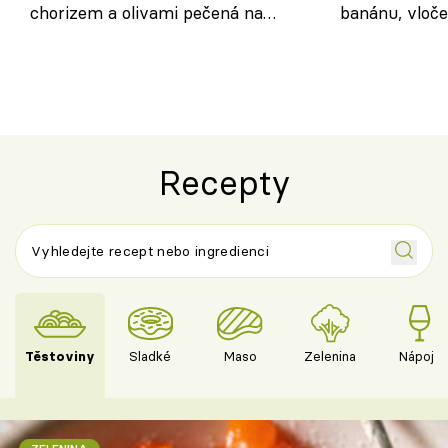
chorizem a olivami pečená na
banánu, vloče
letní zelenině – šťavnaté maso s
snídaně do sk
výraznou chutí inspirovanou
Španělskem
Recepty
Těstoviny
Sladké
Maso
Zelenina
Nápoje