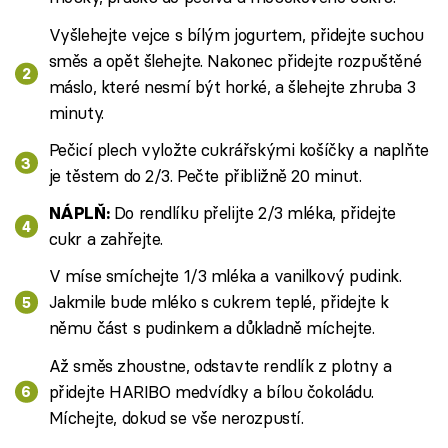
Vyšlehejte vejce s bílým jogurtem, přidejte suchou
směs a opět šlehejte. Nakonec přidejte rozpuštěné
máslo, které nesmí být horké, a šlehejte zhruba 3
minuty.
Pečicí plech vyložte cukrářskými košíčky a naplňte
je těstem do 2/3. Pečte přibližně 20 minut.
Do rendlíku přelijte 2/3 mléka, přidejte
NÁPLŇ:
cukr a zahřejte.
V míse smíchejte 1/3 mléka a vanilkový pudink.
Jakmile bude mléko s cukrem teplé, přidejte k
němu část s pudinkem a důkladně míchejte.
Až směs zhoustne, odstavte rendlík z plotny a
přidejte HARIBO medvídky a bílou čokoládu.
Míchejte, dokud se vše nerozpustí.