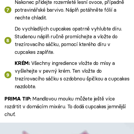
Nakonec přidejte rozemleté lesní ovoce, případně
potravinářské barvivo. Náplň potáhněte fólií a
nechte chladit.
Do vychladlých cupcakes opatrně vyhlubte díru.
Studenou náplň ručně promíchejte a vložte do
trezírovacího sáčku, pomocí kterého díru v
cupcakes zaplňte.
Všechny ingredience vložte do mísy a
KRÉM:
vyšlehejte v pevný krém. Ten vložte do
trezírovacího sáčku s ozdobnou špičkou a cupcakes
nazdobte.
Mandlovou mouku můžete ještě více
PRIMA TIP:
rozdrtit v domácím mixéru. To dodá cupcakes jemnější
chuť.