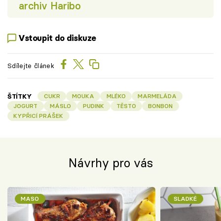
archiv Haribo
Vstoupit do diskuze
Sdílejte článek
ŠTÍTKY
CUKR
MOUKA
MLÉKO
MARMELÁDA
JOGURT
MÁSLO
PUDINK
TĚSTO
BONBON
KYPŘICÍ PRÁŠEK
Návrhy pro vás
MASO
SLADKÉ