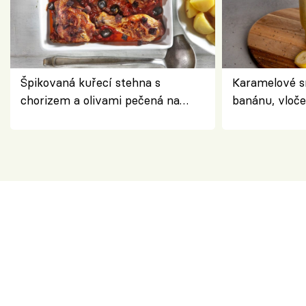
Špikovaná kuřecí stehna s
Karamelové s
chorizem a olivami pečená na
banánu, vloče
letní zelenině – šťavnaté maso s
snídaně do sk
výraznou chutí inspirovanou
Španělskem