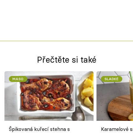
Přečtěte si také
MASO
SLADKÉ
Špikovaná kuřecí stehna s
Karamelové s