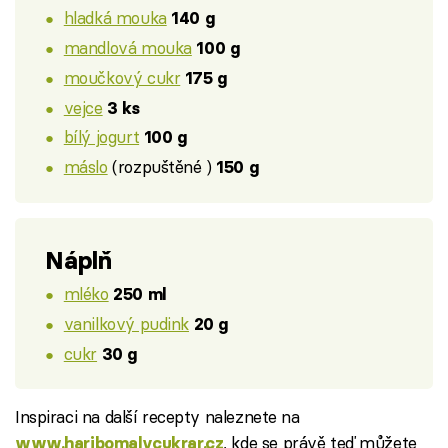
hladká mouka
140 g
mandlová mouka
100 g
moučkový cukr
175 g
vejce
3 ks
bílý jogurt
100 g
máslo
(rozpuštěné )
150 g
Náplň
mléko
250 ml
vanilkový pudink
20 g
cukr
30 g
Inspiraci na další recepty naleznete na
, kde se právě teď můžete
www.haribomalycukrar.cz