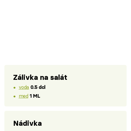
Zálivka na salát
voda
0.5 dcl
med
1 ML
Nádivka