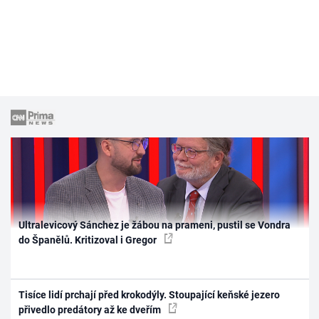
Ultralevicový Sánchez je žábou na prameni, pustil se Vondra
do Španělů. Kritizoval i Gregor
Tisíce lidí prchají před krokodýly. Stoupající keňské jezero
přivedlo predátory až ke dveřím