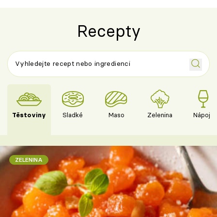
Recepty
Těstoviny
Sladké
Maso
Zelenina
Nápoje
ZELENINA