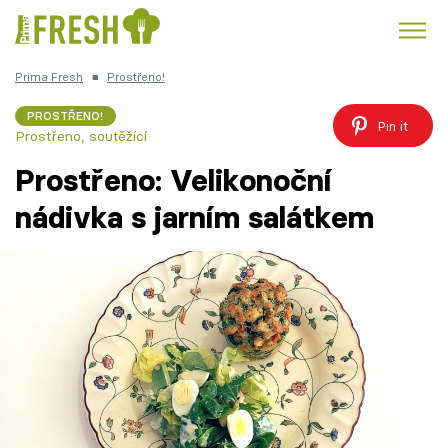
Prima Fresh
■
Prostřeno!
Kuře
Polévky k večeři
Rychlé večeře
Trendy:
PROSTŘENO!
Pin it
Prostřeno, soutěžící
Česká kuchyně
Čokoláda
Prostřeno: Velikonoční
nádivka s jarním salátkem
Témata
Recepty
Články
TV Program