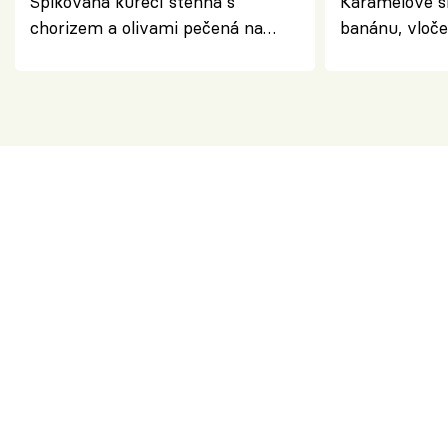
Špikovaná kuřecí stehna s
Karamelové s
chorizem a olivami pečená na
banánu, vloče
letní zelenině – šťavnaté maso s
snídaně do sk
výraznou chutí inspirovanou
Španělskem