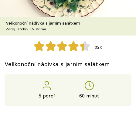
Škola vaření
Recepty z TV
Velikonoční nádivka s jarním salátkem
Zdroj: archiv TV Prima
Speciál: Cuketa
82x
Těhotnej kuchař
Velikonoční nádivka s jarním salátkem
Sledujte prima+
Přihlášení
5 porcí
60 minut
Sledujte nás