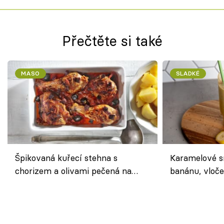
Přečtěte si také
MASO
SLADKÉ
Špikovaná kuřecí stehna s
Karamelové s
chorizem a olivami pečená na
banánu, vloče
letní zelenině – šťavnaté maso s
snídaně do sk
výraznou chutí inspirovanou
Španělskem