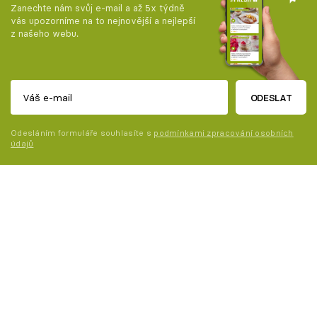
Zanechte nám svůj e-mail a až 5x týdně
vás upozorníme na to nejnovější a nejlepší
z našeho webu.
ODESLAT
Odesláním formuláře souhlasíte s
podmínkami zpracování osobních
údajů