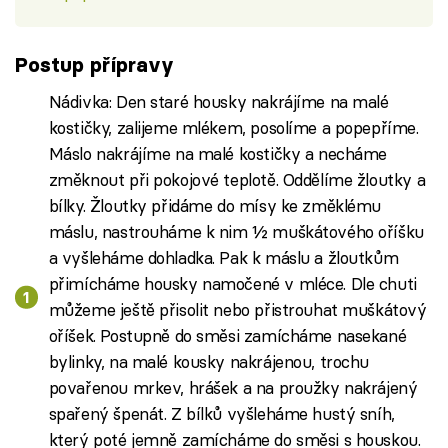
Postup přípravy
Nádivka: Den staré housky nakrájíme na malé
kostičky, zalijeme mlékem, posolíme a popepříme.
Máslo nakrájíme na malé kostičky a necháme
změknout při pokojové teplotě. Oddělíme žloutky a
bílky. Žloutky přidáme do mísy ke změklému
máslu, nastrouháme k nim ½ muškátového oříšku
a vyšleháme dohladka. Pak k máslu a žloutkům
přimícháme housky namočené v mléce. Dle chuti
můžeme ještě přisolit nebo přistrouhat muškátový
oříšek. Postupně do směsi zamícháme nasekané
bylinky, na malé kousky nakrájenou, trochu
povařenou mrkev, hrášek a na proužky nakrájený
spařený špenát. Z bílků vyšleháme hustý sníh,
který poté jemně zamícháme do směsi s houskou.