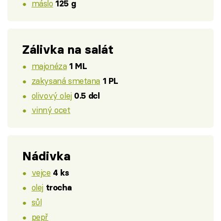
máslo
125 g
Zálivka na salát
majonéza
1 ML
zakysaná smetana
1 PL
olivový olej
0.5 dcl
vinný ocet
Nádivka
vejce
4 ks
olej
trocha
sůl
pepř