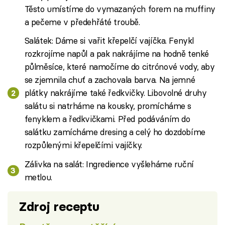
Těsto umístíme do vymazaných forem na muffiny
a pečeme v předehřáté troubě.
Salátek: Dáme si vařit křepelčí vajíčka. Fenykl
rozkrojíme napůl a pak nakrájíme na hodně tenké
půlměsíce, které namočíme do citrónové vody, aby
se zjemnila chuť a zachovala barva. Na jemné
plátky nakrájíme také ředkvičky. Libovolné druhy
salátu si natrháme na kousky, promícháme s
fenyklem a ředkvičkami. Před podáváním do
salátku zamícháme dresing a celý ho dozdobíme
rozpůlenými křepelčími vajíčky.
Zálivka na salát: Ingredience vyšleháme ruční
metlou.
Zdroj receptu