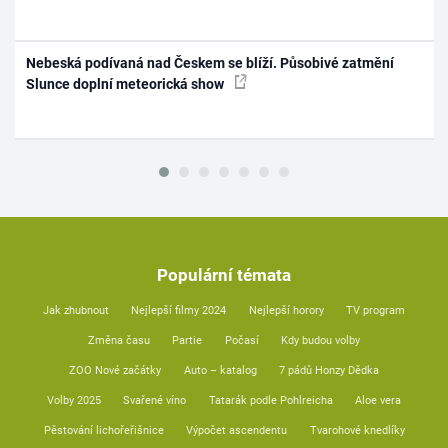
Nebeská podívaná nad Českem se blíží. Působivé zatmění
Slunce doplní meteorická show
Populární témata
Jak zhubnout
Nejlepší filmy 2024
Nejlepší horory
TV program
Změna času
Partie
Počasí
Kdy budou volby
ZOO Nové začátky
Auto – katalog
7 pádů Honzy Dědka
Volby 2025
Svařené víno
Tatarák podle Pohlreicha
Aloe vera
Pěstování lichořeřišnice
Výpočet ascendentu
Tvarohové knedlíky