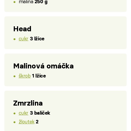
malina
250 g
Head
cukr
3 lžíce
Malinová omáčka
škrob
1 lžíce
Zmrzlina
cukr
3 balíček
žloutek
2