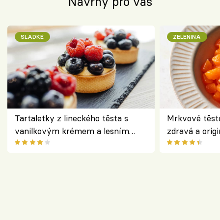
Návrhy pro vás
SLADKÉ
ZELENINA
Tartaletky z lineckého těsta s
Mrkvové těst
vanilkovým krémem a lesním
zdravá a origi
ovocem podle Bread Society
klasiky