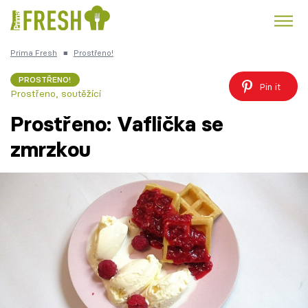
Prima Fresh
■
Prostřeno!
Kuře
Polévky k večeři
Rychlé večeře
Trendy:
PROSTŘENO!
Pin it
Prostřeno, soutěžící
Česká kuchyně
Čokoláda
Prostřeno: Vaflička se
zmrzkou
Témata
Recepty
Články
TV Program