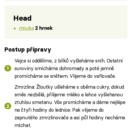
Head
mouka
2 hrnek
Postup přípravy
Vejce si oddělíme, z bílků vyšleháme sníh. Ostatní
suroviny smícháme dohromady a poté jemně
promícháme se sněhem. Vlijeme do vaflovače.
Zmrzlina: Žloutky ušleháme s oběma cukry, dokud
směs nezbělá, přilijeme mléko a lehce vyšlehanou
ztuhlou smetanu. Vše promícháme a dáme nejlépe
na čtyři hodiny do lednice. Pak vlijeme do
zapnutého zmrzlinovače a asi půl hodiny necháme
míchat.