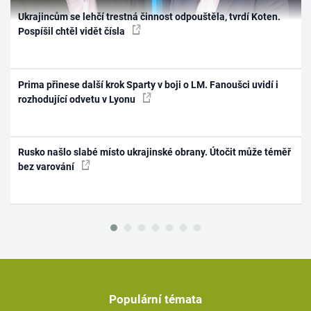
Ukrajincům se lehčí trestná činnost odpouštěla, tvrdí Koten.
Pospíšil chtěl vidět čísla
Prima přinese další krok Sparty v boji o LM. Fanoušci uvidí i
rozhodující odvetu v Lyonu
Rusko našlo slabé místo ukrajinské obrany. Útočit může téměř
bez varování
Populární témata