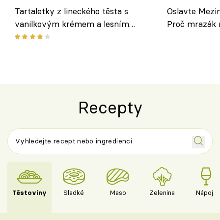
Tartaletky z lineckého těsta s
Oslavte Mezin
vanilkovým krémem a lesním
Proč mrazák n
ovocem podle Bread Society
horku vsadit 
Recepty
Těstoviny
Sladké
Maso
Zelenina
Nápoje