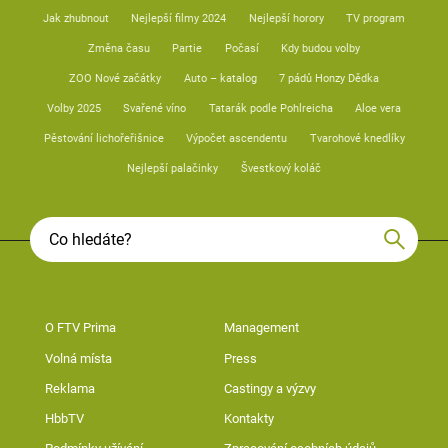
Jak zhubnout
Nejlepší filmy 2024
Nejlepší horory
TV program
Změna času
Partie
Počasí
Kdy budou volby
ZOO Nové začátky
Auto – katalog
7 pádů Honzy Dědka
Volby 2025
Svařené víno
Tatarák podle Pohlreicha
Aloe vera
Pěstování lichořeřišnice
Výpočet ascendentu
Tvarohové knedlíky
Nejlepší palačinky
Švestkový koláč
O FTV Prima
Management
Volná místa
Press
Reklama
Castingy a výzvy
HbbTV
Kontakty