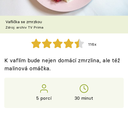
Škola vaření
Recepty z TV
Vaflička se zmrzkou
Zdroj: archiv TV Prima
Speciál: Cuketa
116x
Těhotnej kuchař
K vaflím bude nejen domácí zmrzlina, ale též
Sledujte prima+
malinová omáčka.
Přihlášení
5 porcí
30 minut
Sledujte nás