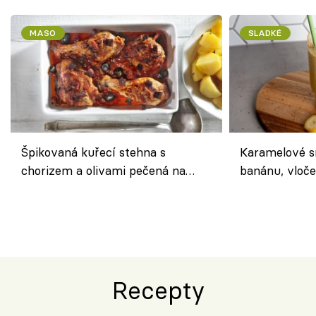
MASO
SLADKÉ
Špikovaná kuřecí stehna s
Karamelové s
chorizem a olivami pečená na
banánu, vloče
letní zelenině – šťavnaté maso s
snídaně do sk
výraznou chutí inspirovanou
Španělskem
Recepty