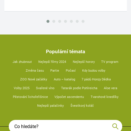
Populární témata
Jak zhubnout
Nejlepší filmy 2024
Nejlepší horory
TV program
Změna času
Partie
Počasí
Kdy budou volby
ZOO Nové začátky
Auto – katalog
7 pádů Honzy Dědka
Volby 2025
Svařené víno
Tatarák podle Pohlreicha
Aloe vera
Pěstování lichořeřišnice
Výpočet ascendentu
Tvarohové knedlíky
Nejlepší palačinky
Švestkový koláč