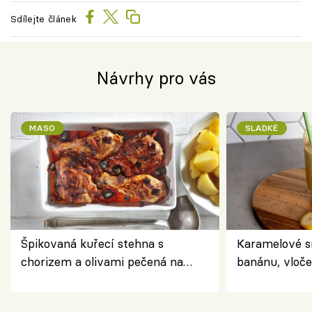
Sdílejte článek
Návrhy pro vás
MASO
SLADKÉ
Špikovaná kuřecí stehna s
Karamelové s
chorizem a olivami pečená na
banánu, vloče
letní zelenině – šťavnaté maso s
snídaně do sk
výraznou chutí inspirovanou