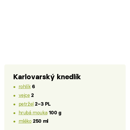
Karlovarský knedlík
rohlík
6
vejce
2
petržel
2–3 PL
hrubá mouka
100 g
mléko
250 ml