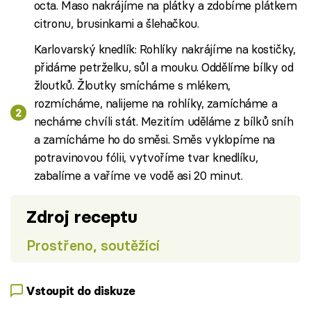
octa. Maso nakrájíme na plátky a zdobíme plátkem
citronu, brusinkami a šlehačkou.
Karlovarský knedlík: Rohlíky nakrájíme na kostičky,
přidáme petrželku, sůl a mouku. Oddělíme bílky od
žloutků. Žloutky smícháme s mlékem,
rozmícháme, nalijeme na rohlíky, zamícháme a
necháme chvíli stát. Mezitím uděláme z bílků sníh
a zamícháme ho do směsi. Směs vyklopíme na
potravinovou fólii, vytvoříme tvar knedlíku,
zabalíme a vaříme ve vodě asi 20 minut.
Zdroj receptu
Prostřeno, soutěžící
Vstoupit do diskuze