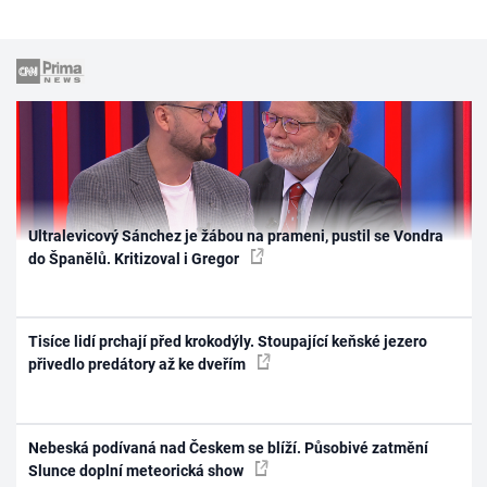
Ultralevicový Sánchez je žábou na prameni, pustil se Vondra
do Španělů. Kritizoval i Gregor
Tisíce lidí prchají před krokodýly. Stoupající keňské jezero
přivedlo predátory až ke dveřím
Nebeská podívaná nad Českem se blíží. Působivé zatmění
Slunce doplní meteorická show