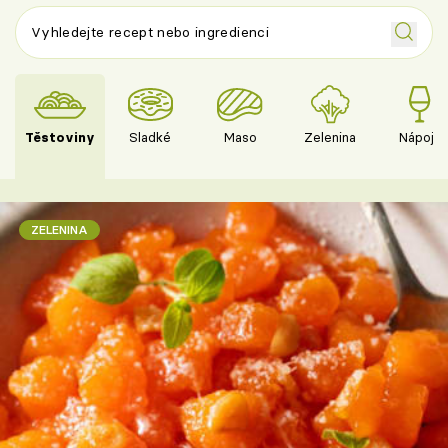
Těstoviny
Sladké
Maso
Zelenina
Nápoje
ZELENINA