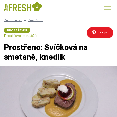
Prima Fresh
■
Prostřeno!
Kuře
Polévky k večeři
Rychlé večeře
Trendy:
PROSTŘENO!
Pin it
Prostřeno, soutěžící
Česká kuchyně
Čokoláda
Prostřeno: Svíčková na
smetaně, knedlík
Témata
Recepty
Články
TV Program