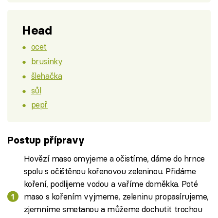
Head
ocet
brusinky
šlehačka
sůl
pepř
Postup přípravy
Hovězí maso omyjeme a očistíme, dáme do hrnce
spolu s očištěnou kořenovou zeleninou. Přidáme
koření, podlijeme vodou a vaříme doměkka. Poté
maso s kořením vyjmeme, zeleninu propasírujeme,
zjemníme smetanou a můžeme dochutit trochou