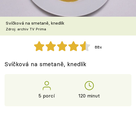
Škola vaření
Recepty z TV
Svíčková na smetaně, knedlík
Zdroj: archiv TV Prima
Speciál: Cuketa
88x
Těhotnej kuchař
Svíčková na smetaně, knedlík
Sledujte prima+
Přihlášení
5 porcí
120 minut
Sledujte nás