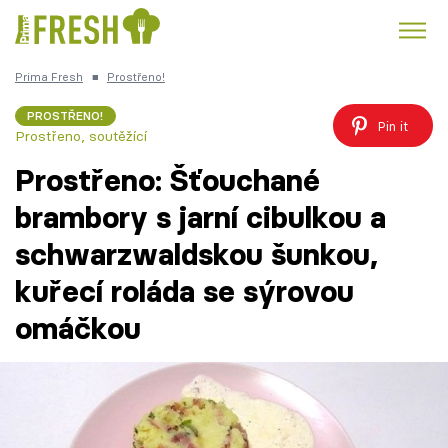
Prima Fresh
■
Prostřeno!
Kuře
Polévky k večeři
Rychlé večeře
Trendy:
PROSTŘENO!
Pin it
Prostřeno, soutěžící
Česká kuchyně
Čokoláda
Prostřeno: Šťouchané
brambory s jarní cibulkou a
schwarzwaldskou šunkou,
Témata
kuřecí roláda se sýrovou
Recepty
omáčkou
Články
TV Program