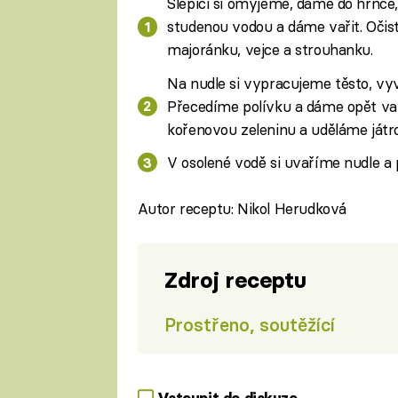
Slepici si omyjeme, dáme do hrnce,
studenou vodou a dáme vařit. Očist
majoránku, vejce a strouhanku.
Na nudle si vypracujeme těsto, vyv
Přecedíme polívku a dáme opět vař
kořenovou zeleninu a uděláme játr
V osolené vodě si uvaříme nudle a
Autor receptu: Nikol Herudková
Zdroj receptu
Prostřeno, soutěžící