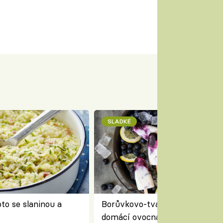
SLADKÉ
to se slaninou a
Borůvkovo-tvarohové nanuky 
domácí ovocná zmrzlina na dř