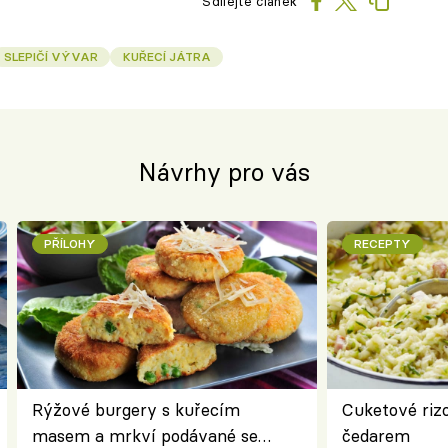
Sdílejte článek
SLEPIČÍ VÝVAR
KUŘECÍ JÁTRA
Návrhy pro vás
PŘÍLOHY
RECEPTY
Rýžové burgery s kuřecím
Cuketové rizo
masem a mrkví podávané se
čedarem