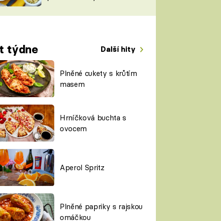
TORKY
ESH
t týdne
Další hity
Plněné cukety s krůtím
masem
Hrníčková buchta s
ovocem
Aperol Spritz
Plněné papriky s rajskou
omáčkou