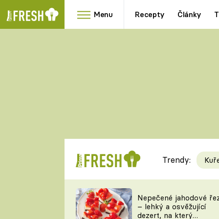
Menu
Recepty
Články
T
Oblíbené
Přílohy
recepty
HRANOLKY
HOUBY
KNEDLÍKY
DÝNĚ
KAŠE
RYCHLOVKY
Trendy:
Kuř
Populární
Videorecept
Nepečené jahodové ře
– lehký a osvěžující
kuchaři
dezert, na který
TEĎ VAŘÍ ŠÉF!