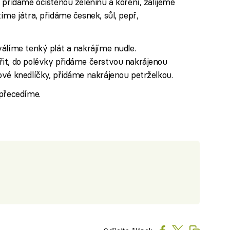
 přidáme očištěnou zeleninu a koření, zalijeme
íme játra, přidáme česnek, sůl, pepř,
álíme tenký plát a nakrájíme nudle.
it, do polévky přidáme čerstvou nakrájenou
ové knedlíčky, přidáme nakrájenou petrželkou.
 přecedíme.