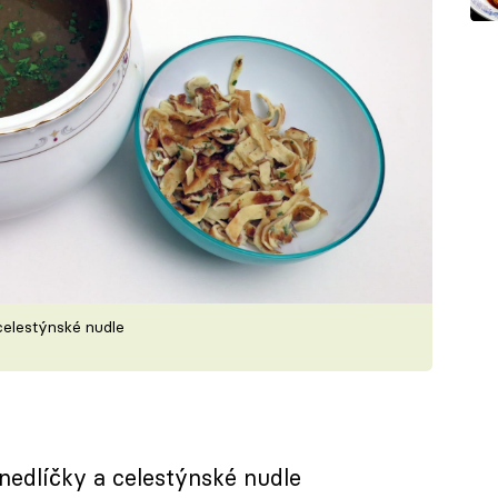
 celestýnské nudle
knedlíčky a celestýnské nudle