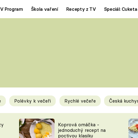
V Program
Škola vaření
Recepty z TV
Speciál: Cuketa
Polévky
Saláty
ČESKÁ KLASIKA
TĚSTOVIN
SILNÉ VÝVARY
SLADKÉ
KRÉMOVÉ
BEZMASÁ J
e
Polévky k večeři
Rychlé večeře
Česká kuchy
y
Tipy a triky
Novink
zy
Koprová omáčka -
jednoduchý recept na
poctivou klasiku
KAM ZA JÍDLEM
BLOG