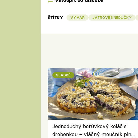
Vstoupit do diskuze
ŠTÍTKY
VÝVAR
JÁTROVÉ KNEDLÍČKY
SLADKÉ
Jednoduchý borůvkový koláč s
drobenkou – vláčný moučník plný