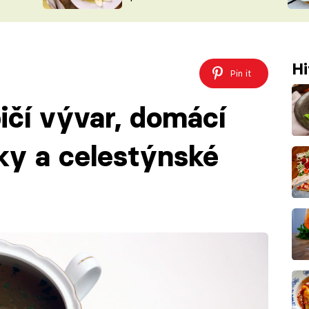
ŠÉFREDAK
VYCHYTÁVKY
SOUTĚŽ FR
NA NÁKUPECH
ČASOPIS
Hi
Pin it
ičí vývar, domácí
čky a celestýnské