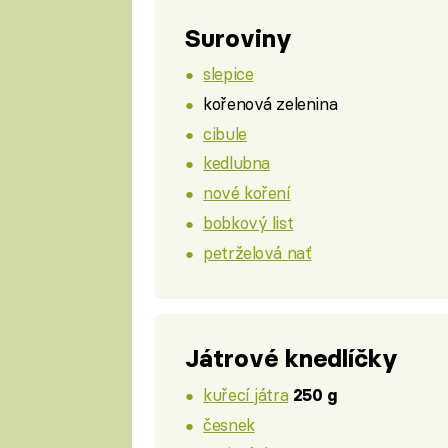
Suroviny
slepice
kořenová zelenina
cibule
kedlubna
nové koření
bobkový list
petrželová nať
Játrové knedlíčky
kuřecí játra
250 g
česnek