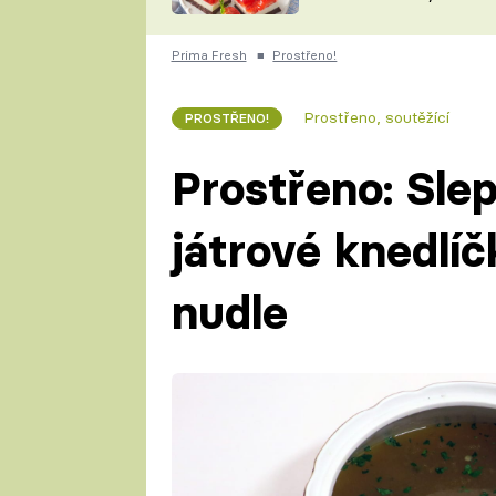
nepotřebujete troubu
ZDENĚK
ČESKO NA TALÍŘI
POHLREICH
Prima Fresh
■
Prostřeno!
KAROLÍNA,
JAROSLAV SAPÍK
DOMÁCÍ
Prostřeno, soutěžící
PROSTŘENO!
KUCHAŘKA
KAROLÍNA
KAMBERSKÁ
Prostřeno: Slep
játrové knedlí
nudle