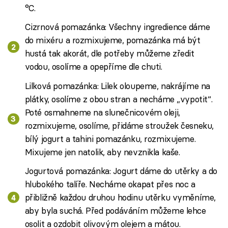
°C.
Cizrnová pomazánka: Všechny ingredience dáme
do mixéru a rozmixujeme, pomazánka má být
hustá tak akorát, dle potřeby můžeme zředit
vodou, osolíme a opepříme dle chuti.
Lilková pomazánka: Lilek oloupeme, nakrájíme na
plátky, osolíme z obou stran a necháme „vypotit“.
Poté osmahneme na slunečnicovém oleji,
rozmixujeme, osolíme, přidáme stroužek česneku,
bílý jogurt a tahini pomazánku, rozmixujeme.
Mixujeme jen natolik, aby nevznikla kaše.
Jogurtová pomazánka: Jogurt dáme do utěrky a do
hlubokého talíře. Necháme okapat přes noc a
přibližně každou druhou hodinu utěrku vyměníme,
aby byla suchá. Před podáváním můžeme lehce
osolit a ozdobit olivovým olejem a mátou.