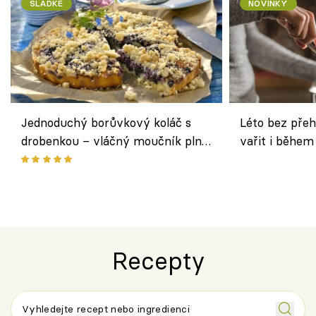
SLADKÉ
NOVINKY
Jednoduchý borůvkový koláč s
Léto bez přeh
drobenkou – vláčný moučník plný
vařit i během
ovoce
Recepty