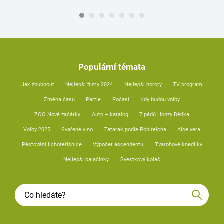
Populární témata
Jak zhubnout
Nejlepší filmy 2024
Nejlepší horory
TV program
Změna času
Partie
Počasí
Kdy budou volby
ZOO Nové začátky
Auto – katalog
7 pádů Honzy Dědka
Volby 2025
Svařené víno
Tatarák podle Pohlreicha
Aloe vera
Pěstování lichořeřišnice
Výpočet ascendentu
Tvarohové knedlíky
Nejlepší palačinky
Švestkový koláč