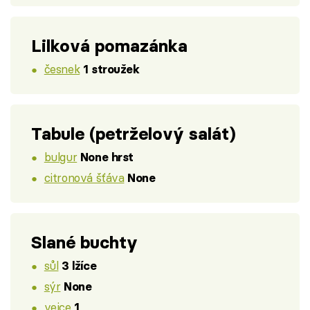
Lilková pomazánka
česnek
1 stroužek
Tabule (petrželový salát)
bulgur
None hrst
citronová šťáva
None
Slané buchty
sůl
3 lžíce
sýr
None
vejce
1