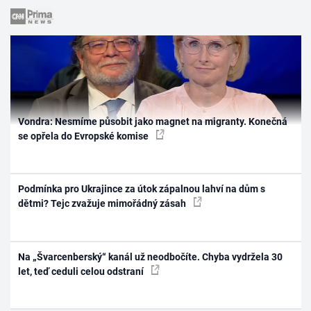
Vondra: Nesmíme působit jako magnet na migranty. Konečná
se opřela do Evropské komise
Podmínka pro Ukrajince za útok zápalnou lahví na dům s
dětmi? Tejc zvažuje mimořádný zásah
Na „Švarcenberský“ kanál už neodbočíte. Chyba vydržela 30
let, teď ceduli celou odstraní