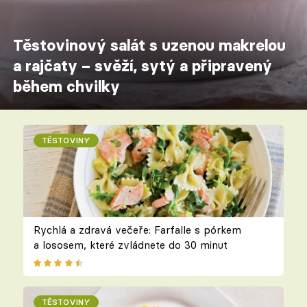
Těstovinový salát s uzenou makrelou
a rajčaty – svěží, sytý a připravený
během chvilky
TĚSTOVINY
Rychlá a zdravá večeře: Farfalle s pórkem
a lososem, které zvládnete do 30 minut
TĚSTOVINY