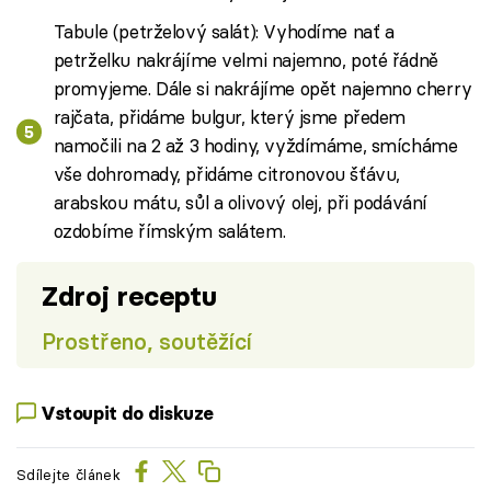
Tabule (petrželový salát): Vyhodíme nať a
petrželku nakrájíme velmi najemno, poté řádně
promyjeme. Dále si nakrájíme opět najemno cherry
rajčata, přidáme bulgur, který jsme předem
namočili na 2 až 3 hodiny, vyždímáme, smícháme
vše dohromady, přidáme citronovou šťávu,
arabskou mátu, sůl a olivový olej, při podávání
ozdobíme římským salátem.
Zdroj receptu
Prostřeno, soutěžící
Vstoupit do diskuze
Sdílejte článek