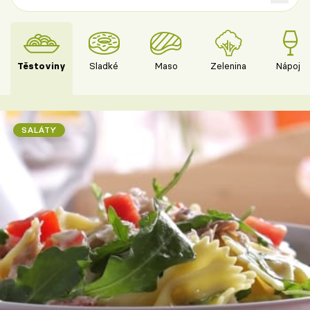
Těstoviny
Sladké
Maso
Zelenina
Nápoje
SALÁTY