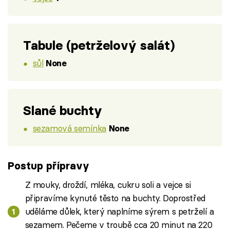
Tabule (petrželový salát)
sůl
None
Slané buchty
sezamová semínka
None
Postup přípravy
Z mouky, droždí, mléka, cukru soli a vejce si
připravíme kynuté těsto na buchty. Doprostřed
uděláme důlek, který naplníme sýrem s petrželí a
sezamem. Pečeme v troubě cca 20 minut na 220