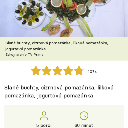
Škola vaření
Recepty z TV
Speciál: Cuketa
Slané buchty, cizrnová pomazánka, lilková pomazánka,
Těhotnej kuchař
jogurtová pomazánka
Zdroj: archiv TV Prima
Sledujte prima+
107x
Přihlášení
Slané buchty, cizrnová pomazánka, lilková
pomazánka, jogurtová pomazánka
Sledujte nás
5 porcí
60 minut