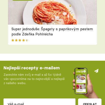
Super jednoduše: Špagety s paprikovým pestem
podle Zdeňka Pohlreicha
Nejlepší recepty e-mailem
Zanechte nám svůj e-mail a až 5x týdně
vás upozorníme na to nejnovější a nejlepší
z našeho webu.
ODESLAT