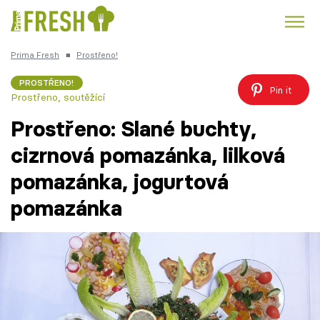
Prima Fresh
■
Prostřeno!
Kuře
Polévky k večeři
Rychlé večeře
Trendy:
PROSTŘENO!
Pin it
Prostřeno, soutěžící
Česká kuchyně
Čokoláda
Prostřeno: Slané buchty,
cizrnová pomazánka, lilková
pomazánka, jogurtová
Témata
pomazánka
Recepty
Články
TV Program