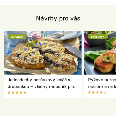
Návrhy pro vás
SLADKÉ
PŘÍLOHY
Jednoduchý borůvkový koláč s
Rýžové burge
drobenkou – vláčný moučník plný
masem a mrk
ovoce
salátem – leh