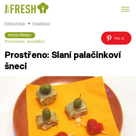
Prima Fresh
■
Prostřeno!
Kuře
Polévky k večeři
Rychlé večeře
Trendy:
PROSTŘENO!
Pin it
Prostřeno, soutěžící
Česká kuchyně
Čokoláda
Prostřeno: Slaní palačinkoví
šneci
Témata
Recepty
Články
TV Program