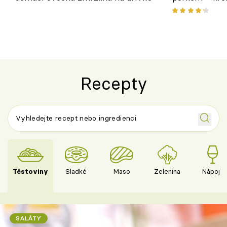
pokrm z jedn
Recepty
Těstoviny
Sladké
Maso
Zelenina
Nápoje
SALÁTY