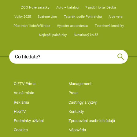
ZOO Nové začátky
Auto – katalog
7 pádů Honzy Dědka
Volby 2025
Svařené víno
Tatarák podle Pohlreicha
Aloe vera
Pěstování lichořeřišnice
Výpočet ascendentu
Tvarohové knedlíky
Nejlepší palačinky
Švestkový koláč
O FTV Prima
Management
Volná místa
Press
Reklama
Castingy a výzvy
HbbTV
Kontakty
Podmínky užívání
Zpracování osobních údajů
Cookies
Nápověda