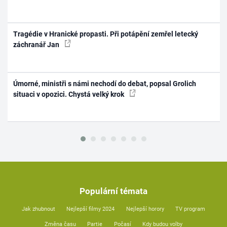
Tragédie v Hranické propasti. Při potápění zemřel letecký
záchranář Jan
Úmorné, ministři s námi nechodí do debat, popsal Grolich
situaci v opozici. Chystá velký krok
Populární témata
Jak zhubnout
Nejlepší filmy 2024
Nejlepší horory
TV program
Změna času
Partie
Počasí
Kdy budou volby