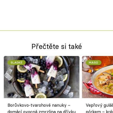
Přečtěte si také
SLADKÉ
MASO
Borůvkovo-tvarohové nanuky –
Vepřový gulá
domácí ovocná zmrzlina na dřívku
pórkem – kr