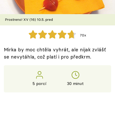
Škola vaření
Recepty z TV
Prostreno! XV (16) 10.5. pred
Speciál: Cuketa
70x
Těhotnej kuchař
Mirka by moc chtěla vyhrát, ale nijak zvlášť
Sledujte prima+
se nevytáhla, což platí i pro předkrm.
Přihlášení
5 porcí
30 minut
Sledujte nás