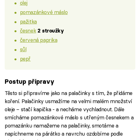
olej
pomazánkové máslo
pažitka
česnek
2 stroužky
červená paprika
sůl
pepř
Postup přípravy
Těsto si připravíme jako na palačinky s tím, že přidáme
koření. Palačinky usmažíme na velmi malém množství
oleje – stačí kapička - a necháme vychladnout. Dále
smícháme pomazánkové máslo s utřeným česnekem a
pomazánku namažeme na palačinky, smotáme a
napíchneme na párátko a navrchu ozdobíme podle