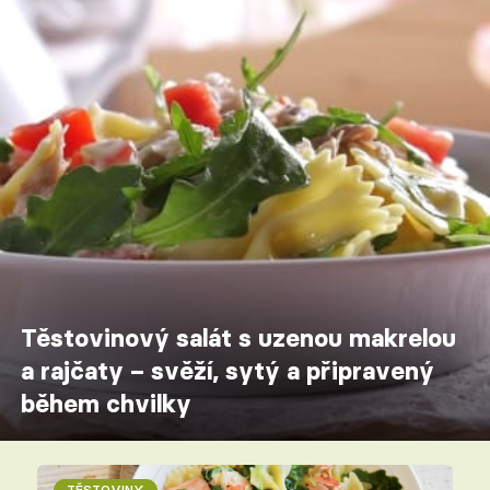
Těstovinový salát s uzenou makrelou
a rajčaty – svěží, sytý a připravený
během chvilky
TĚSTOVINY