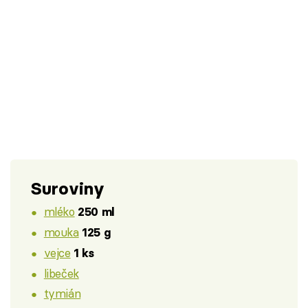
Suroviny
mléko
250 ml
mouka
125 g
vejce
1 ks
libeček
tymián