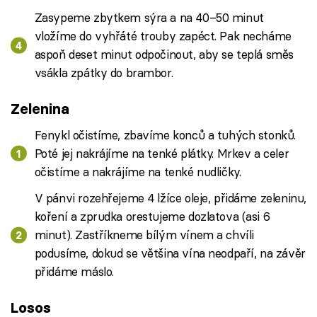
Zasypeme zbytkem sýra a na 40–50 minut
vložíme do vyhřáté trouby zapéct. Pak necháme
aspoň deset minut odpočinout, aby se teplá směs
vsákla zpátky do brambor.
Zelenina
Fenykl očistíme, zbavíme konců a tuhých stonků.
Poté jej nakrájíme na tenké plátky. Mrkev a celer
očistíme a nakrájíme na tenké nudličky.
V pánvi rozehřejeme 4 lžíce oleje, přidáme zeleninu,
koření a zprudka orestujeme dozlatova (asi 6
minut). Zastříkneme bílým vínem a chvíli
podusíme, dokud se většina vína neodpaří, na závěr
přidáme máslo.
Losos