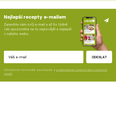
Nejlepší recepty e-mailem
Zanechte nám svůj e-mail a až 5x týdně
vás upozorníme na to nejnovější a nejlepší
z našeho webu.
ODESLAT
Odesláním formuláře souhlasíte s
podmínkami zpracování osobních
údajů