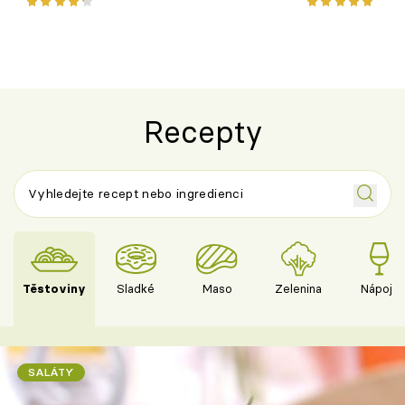
pokrm z jednoho hrnce
bezlepkový o
českým sýre
Recepty
Těstoviny
Sladké
Maso
Zelenina
Nápoje
SALÁTY