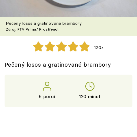
Škola vaření
Recepty z TV
Pečený losos a gratinované brambory
Zdroj: FTV Prima/ Prostřeno!
Speciál: Cuketa
120x
Těhotnej kuchař
Pečený losos a gratinované brambory
Sledujte prima+
Přihlášení
5 porcí
120 minut
Sledujte nás