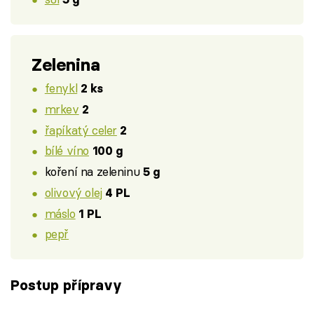
Zelenina
fenykl
2 ks
mrkev
2
řapíkatý celer
2
bílé víno
100 g
koření na zeleninu
5 g
olivový olej
4 PL
máslo
1 PL
pepř
Postup přípravy