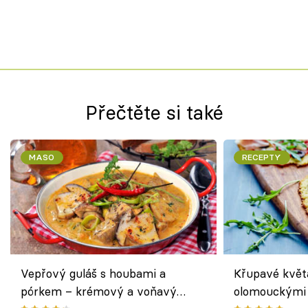
Přečtěte si také
MASO
RECEPTY
Vepřový guláš s houbami a
Křupavé květ
pórkem – krémový a voňavý
olomouckými 