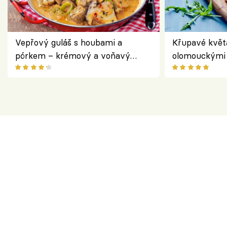
Vepřový guláš s houbami a
Křupavé květ
pórkem – krémový a voňavý
olomouckými 
pokrm z jednoho hrnce
bezlepkový o
českým sýre