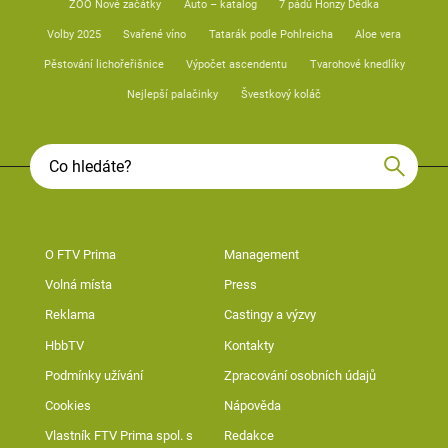
ZOO Nové začátky
Auto – katalog
7 pádů Honzy Dědka
Volby 2025
Svařené víno
Tatarák podle Pohlreicha
Aloe vera
Pěstování lichořeřišnice
Výpočet ascendentu
Tvarohové knedlíky
Nejlepší palačinky
Švestkový koláč
O FTV Prima
Management
Volná místa
Press
Reklama
Castingy a výzvy
HbbTV
Kontakty
Podmínky užívání
Zpracování osobních údajů
Cookies
Nápověda
Vlastník FTV Prima spol. s
Redakce