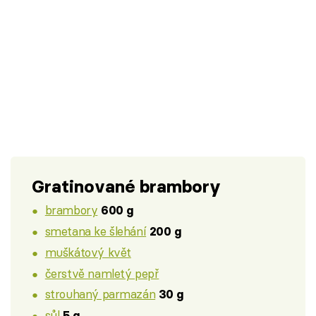
Gratinované brambory
brambory
600 g
smetana ke šlehání
200 g
muškátový květ
čerstvě namletý pepř
strouhaný parmazán
30 g
sůl
5 g