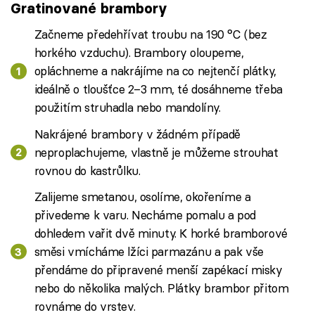
Gratinované brambory
Začneme předehřívat troubu na 190 °C (bez
horkého vzduchu). Brambory oloupeme,
opláchneme a nakrájíme na co nejtenčí plátky,
ideálně o tloušťce 2–3 mm, té dosáhneme třeba
použitím struhadla nebo mandolíny.
Nakrájené brambory v žádném případě
neproplachujeme, vlastně je můžeme strouhat
rovnou do kastrůlku.
Zalijeme smetanou, osolíme, okořeníme a
přivedeme k varu. Necháme pomalu a pod
dohledem vařit dvě minuty. K horké bramborové
směsi vmícháme lžíci parmazánu a pak vše
přendáme do připravené menší zapékací misky
nebo do několika malých. Plátky brambor přitom
rovnáme do vrstev.