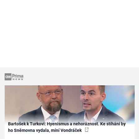
Bartošek k Turkovi: Hyenismus a nehoráznost. Ke stíhání by
ho Sněmovna vydala, míní Vondráček