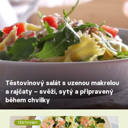
Těstovinový salát s uzenou makrelou
a rajčaty – svěží, sytý a připravený
během chvilky
TĚSTOVINY