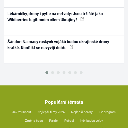
Lékárničky, drony i pytle na mrtvoly: Jsou tržiště jako
Wildberries legitimním cílem Ukrajiny?
Šándor: Na masy ruských vojáků budou ukrajinské drony
krátké. Konflikt se nevyvíjí dobře
Populární témata
Jak zhubnout
Nejlepší filmy 2024
Nejlepší horory
TV program
Změna času
Partie
Počasí
Kdy budou volby