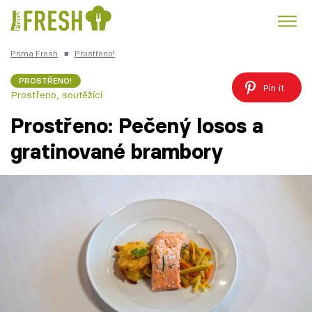
Prima Fresh
■
Prostřeno!
Kuře
Polévky k večeři
Rychlé večeře
Trendy:
PROSTŘENO!
Pin it
Prostřeno, soutěžící
Česká kuchyně
Čokoláda
Prostřeno: Pečený losos a
gratinované brambory
Témata
Recepty
Články
TV Program