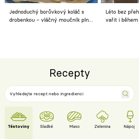
Jednoduchý borůvkový koláč s
Léto bez přeh
drobenkou – vláčný moučník plný
vařit i během
ovoce
Recepty
Těstoviny
Sladké
Maso
Zelenina
Nápoje