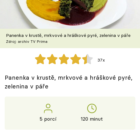
Škola vaření
Recepty z TV
Panenka v krustě, mrkvové a hráškové pyré, zelenina v páře
Speciál: Cuketa
Zdroj: archiv TV Prima
Těhotnej kuchař
37x
Sledujte prima+
Panenka v krustě, mrkvové a hráškové pyré,
zelenina v páře
Přihlášení
Sledujte nás
5 porcí
120 minut