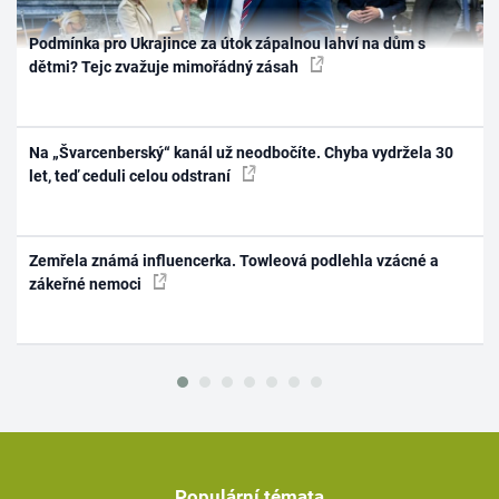
Podmínka pro Ukrajince za útok zápalnou lahví na dům s
dětmi? Tejc zvažuje mimořádný zásah
Na „Švarcenberský“ kanál už neodbočíte. Chyba vydržela 30
let, teď ceduli celou odstraní
Zemřela známá influencerka. Towleová podlehla vzácné a
zákeřné nemoci
Populární témata