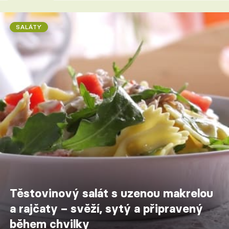
SALÁTY
Těstovinový salát s uzenou makrelou
a rajčaty – svěží, sytý a připravený
během chvilky