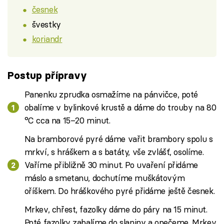
česnek
švestky
koriandr
Postup přípravy
Panenku zprudka osmažíme na pánvičce, poté
obalíme v bylinkové krustě a dáme do trouby na 80
°C cca na 15–20 minut.
Na bramborové pyré dáme vařit brambory spolu s
mrkví, s hráškem a s batáty, vše zvlášť, osolíme.
Vaříme přibližně 30 minut. Po uvaření přidáme
máslo a smetanu, dochutíme muškátovým
oříškem. Do hráškového pyré přidáme ještě česnek.
Mrkev, chřest, fazolky dáme do páry na 15 minut.
Poté fazolky zabalíme do slaniny a opečeme. Mrkev