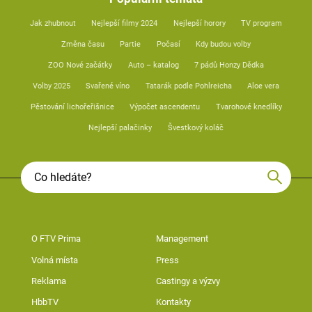
Jak zhubnout
Nejlepší filmy 2024
Nejlepší horory
TV program
Změna času
Partie
Počasí
Kdy budou volby
ZOO Nové začátky
Auto – katalog
7 pádů Honzy Dědka
Volby 2025
Svařené víno
Tatarák podle Pohlreicha
Aloe vera
Pěstování lichořeřišnice
Výpočet ascendentu
Tvarohové knedlíky
Nejlepší palačinky
Švestkový koláč
O FTV Prima
Management
Volná místa
Press
Reklama
Castingy a výzvy
HbbTV
Kontakty