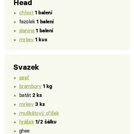
Head
chřest
1 balení
fazolek
1 balení
slanina
1 balení
mrkev
1 kus
Svazek
pepř
brambory
1 kg
batát
2 ks
mrkev
3 ks
muškátový oříšek
hrášek
1/2 šálku
ghee