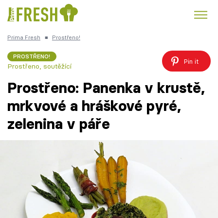
Prima Fresh
■
Prostřeno!
Kuře
Polévky k večeři
Rychlé večeře
Trendy:
PROSTŘENO!
Pin it
Prostřeno, soutěžící
Česká kuchyně
Čokoláda
Prostřeno: Panenka v krustě,
mrkvové a hráškové pyré,
zelenina v páře
Témata
Recepty
Články
TV Program