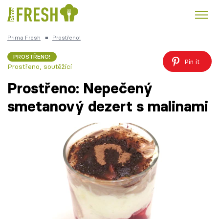
Prima Fresh
■
Prostřeno!
Kuře
Polévky k večeři
Rychlé večeře
Trendy:
PROSTŘENO!
Pin it
Prostřeno, soutěžící
Česká kuchyně
Čokoláda
Prostřeno: Nepečený
smetanový dezert s malinami
Témata
Recepty
Články
TV Program