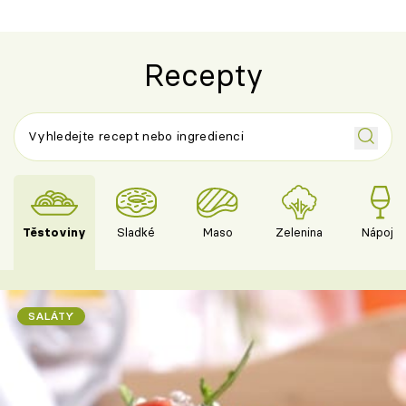
Recepty
Těstoviny
Sladké
Maso
Zelenina
Nápoje
SALÁTY