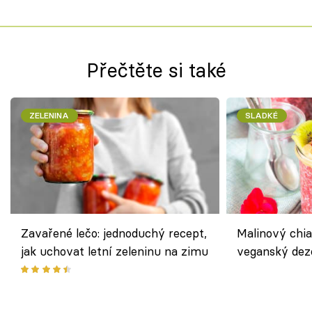
Přečtěte si také
ZELENINA
SLADKÉ
Zavařené lečo: jednoduchý recept,
Malinový chi
jak uchovat letní zeleninu na zimu
veganský dez
ořechů