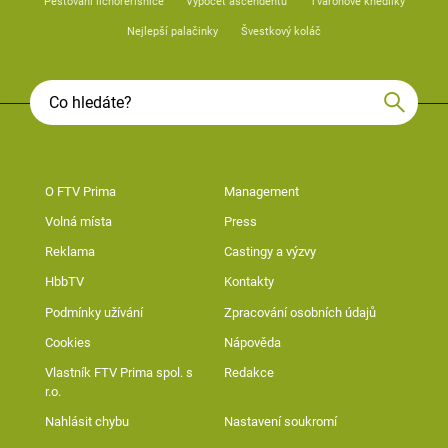
Pěstování lichořeřišnice
Výpočet ascendentu
Tvarohové knedlíky
Nejlepší palačinky
Švestkový koláč
O FTV Prima
Management
Volná místa
Press
Reklama
Castingy a výzvy
HbbTV
Kontakty
Podmínky užívání
Zpracování osobních údajů
Cookies
Nápověda
Vlastník FTV Prima spol. s
Redakce
r.o.
Nahlásit chybu
Nastavení soukromí