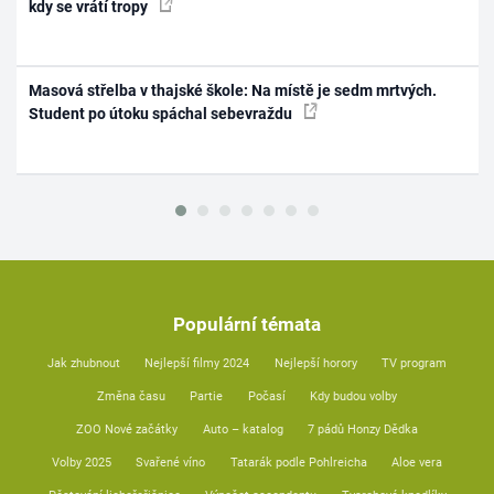
kdy se vrátí tropy
Masová střelba v thajské škole: Na místě je sedm mrtvých.
Student po útoku spáchal sebevraždu
Populární témata
Jak zhubnout
Nejlepší filmy 2024
Nejlepší horory
TV program
Změna času
Partie
Počasí
Kdy budou volby
ZOO Nové začátky
Auto – katalog
7 pádů Honzy Dědka
Volby 2025
Svařené víno
Tatarák podle Pohlreicha
Aloe vera