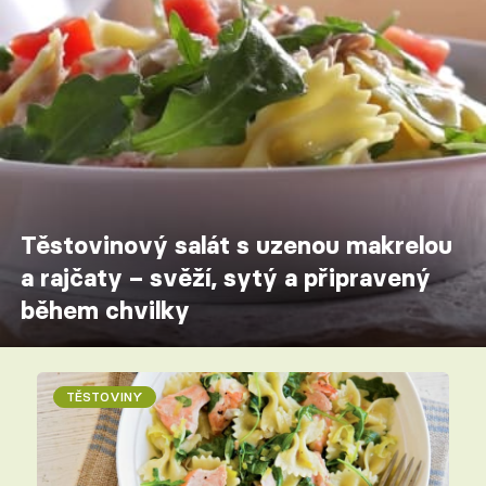
Těstovinový salát s uzenou makrelou
a rajčaty – svěží, sytý a připravený
během chvilky
TĚSTOVINY