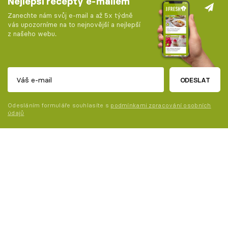
Nejlepší recepty e-mailem
Zanechte nám svůj e-mail a až 5x týdně
vás upozorníme na to nejnovější a nejlepší
z našeho webu.
ODESLAT
Odesláním formuláře souhlasíte s
podmínkami zpracování osobních
údajů