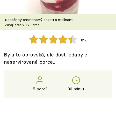
Škola vaření
Recepty z TV
Nepečený smetanový dezert s malinami
Zdroj: archiv TV Prima
Speciál: Cuketa
81x
Těhotnej kuchař
Byla to obrovská, ale dost ledabyle
Sledujte prima+
naservírovaná porce…
Přihlášení
5 porcí
30 minut
Sledujte nás