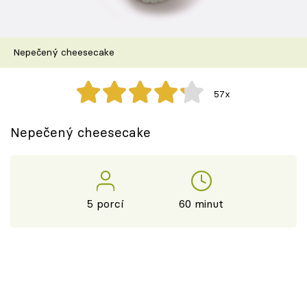
Škola vaření
Recepty z TV
Nepečený cheesecake
Speciál: Cuketa
57x
Těhotnej kuchař
Nepečený cheesecake
Sledujte prima+
Přihlášení
5 porcí
60 minut
Sledujte nás