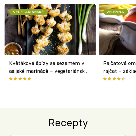
VEGETARIÁNSKÉ
ZELENINA
Květákové špízy se sezamem v
Rajčatová om
asijské marinádě – vegetariánská
rajčat – zákla
chuťovka z grilu
Recepty