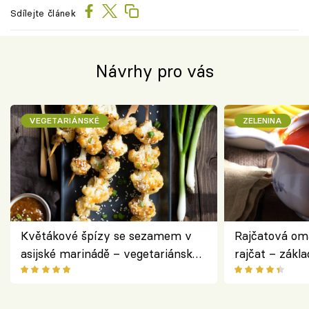
Sdílejte článek
Návrhy pro vás
VEGETARIÁNSKÉ
ZELENINA
Květákové špízy se sezamem v
Rajčatová om
asijské marinádě – vegetariánská
rajčat – zákla
chuťovka z grilu