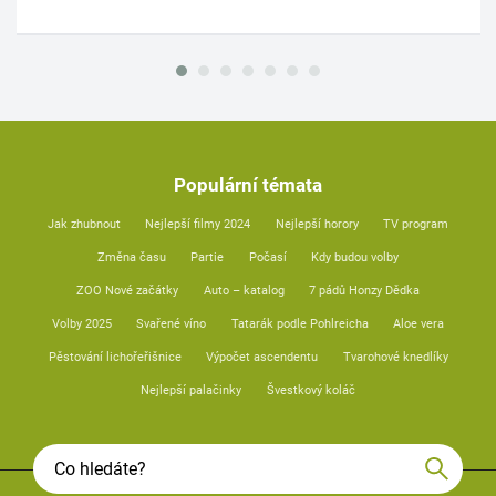
Populární témata
Jak zhubnout
Nejlepší filmy 2024
Nejlepší horory
TV program
Změna času
Partie
Počasí
Kdy budou volby
ZOO Nové začátky
Auto – katalog
7 pádů Honzy Dědka
Volby 2025
Svařené víno
Tatarák podle Pohlreicha
Aloe vera
Pěstování lichořeřišnice
Výpočet ascendentu
Tvarohové knedlíky
Nejlepší palačinky
Švestkový koláč