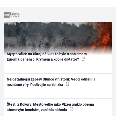
Mýty o válce na Ukrajině: Jak to bylo s nacismem,
Euromajdanem či Krymem a kdo je diktátor?
Nejdetailnější záběry Slunce v historii: Vědci odhalili i
neznámé víry. Podívejte se zblízka
Štěstí z Kokury: Město velké jako Plzeň uniklo oběma
atomovým bombám, zasáhla náhoda