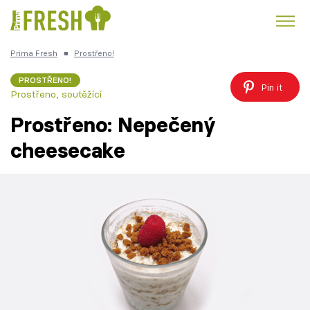
Prima Fresh
■
Prostřeno!
Kuře
Polévky k večeři
Rychlé večeře
Trendy:
PROSTŘENO!
Pin it
Prostřeno, soutěžící
Česká kuchyně
Čokoláda
Prostřeno: Nepečený
cheesecake
Témata
Recepty
Články
TV Program