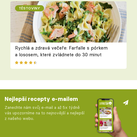
TĚSTOVINY
Rychlá a zdravá večeře: Farfalle s pórkem
a lososem, které zvládnete do 30 minut
Nejlepší recepty e-mailem
Zanechte nám svůj e-mail a až 5x týdně
vás upozorníme na to nejnovější a nejlepší
z našeho webu.