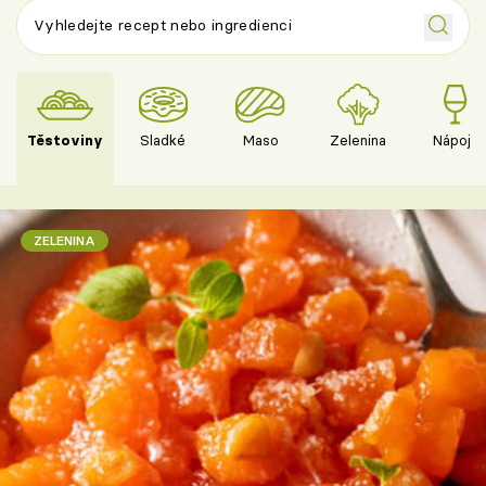
Těstoviny
Sladké
Maso
Zelenina
Nápoje
ZELENINA