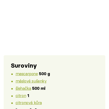
Suroviny
mascarpone
500 g
máslové sušenky
šlehačka
500 ml
citron
1
citronová kůra