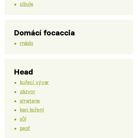
cibule
Domácí focaccia
máslo
Head
kuřecí vývar
zázvor
smetana
kari koření
sůl
pepř