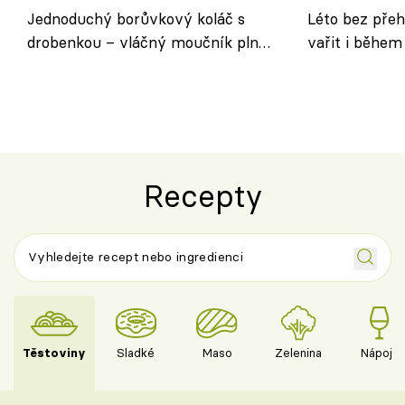
Jednoduchý borůvkový koláč s
Léto bez přeh
drobenkou – vláčný moučník plný
vařit i během
ovoce
Recepty
Těstoviny
Sladké
Maso
Zelenina
Nápoje