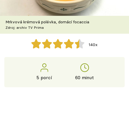
Škola vaření
Recepty z TV
Mrkvová krémová polévka, domácí focaccia
Zdroj: archiv TV Prima
Speciál: Cuketa
140x
Těhotnej kuchař
Sledujte prima+
5 porcí
60 minut
Přihlášení
Sledujte nás