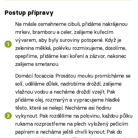
Postup přípravy
Na másle osmahneme cibuli, přidáme nakrájenou
mrkev, bramboru a celer, zalijeme kuřecím
vývarem, aby byly suroviny potopené. Když je
zelenina měkká, polévku rozmixujeme, dosolíme,
opepříme, přidáme kari koření a zázvor, nakonec
zalijeme smetanou.
Domácí focaccia: Prosátou mouku promícháme se
solí, uděláme důlek, nadrobíme droždí, zalijeme
vlažnou vodou a necháme droždí vzejít. Pak
přidáme olej, rozmarýn a vypracujeme hladké
těsto, které se nelepí. Necháme asi hodinu
vykynout. Pak rozdělíme na polovinu, každou půlku
rukama rozprostřeme na plech vyložený pečicím
papírem a necháme ještě chvíli kynout. Pak do