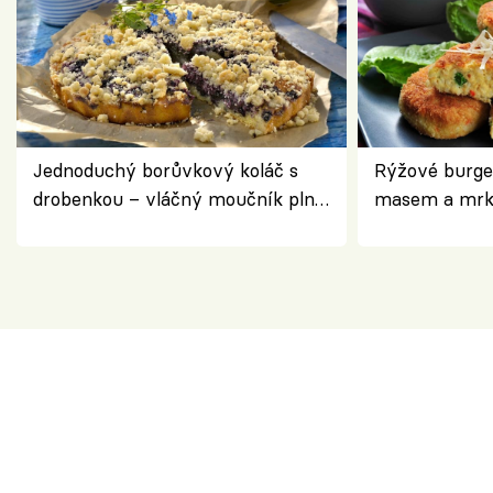
Jednoduchý borůvkový koláč s
Rýžové burge
drobenkou – vláčný moučník plný
masem a mrk
ovoce
salátem – leh