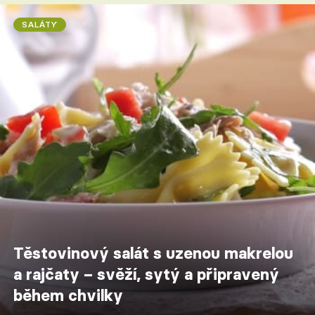
SALÁTY
Těstovinový salát s uzenou makrelou
a rajčaty – svěží, sytý a připravený
během chvilky