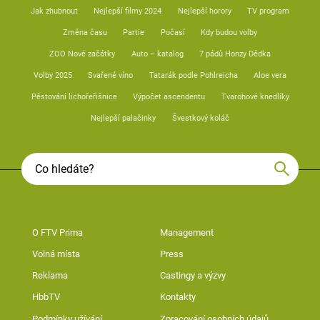
Jak zhubnout
Nejlepší filmy 2024
Nejlepší horory
TV program
Změna času
Partie
Počasí
Kdy budou volby
ZOO Nové začátky
Auto – katalog
7 pádů Honzy Dědka
Volby 2025
Svařené víno
Tatarák podle Pohlreicha
Aloe vera
Pěstování lichořeřišnice
Výpočet ascendentu
Tvarohové knedlíky
Nejlepší palačinky
Švestkový koláč
O FTV Prima
Management
Volná místa
Press
Reklama
Castingy a výzvy
HbbTV
Kontakty
Podmínky užívání
Zpracování osobních údajů