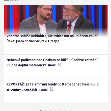
Vondra: Babiše nehlídáte, ale svítíte mu na uplácení voličů.
Čekal jsem od vás víc, řekl Gregor
Nebeská podívaná nad Českem se blíží. Působivé zatmění
Slunce doplní meteorická show
REPORTÁŽ: Za tajemnými hrady do Karpat aneb Fascinující
zříceniny u českých hranic