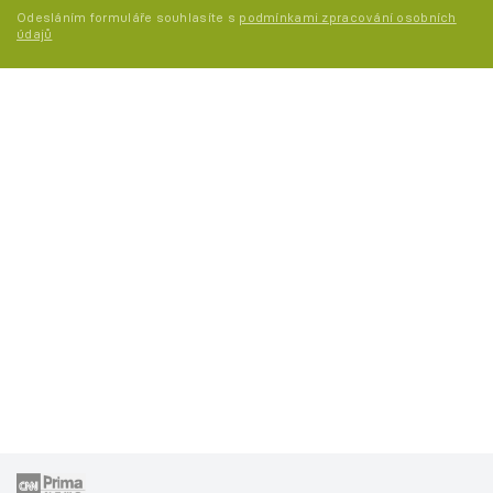
Odesláním formuláře souhlasíte s
podmínkami zpracování osobních
údajů