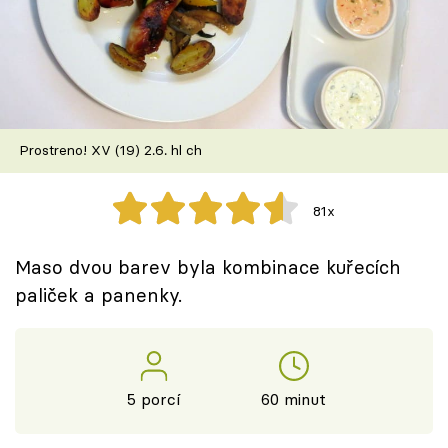
Škola vaření
Recepty z TV
Speciál: Cuketa
Prostreno! XV (19) 2.6. hl ch
Těhotnej kuchař
81x
Sledujte prima+
Maso dvou barev byla kombinace kuřecích
Přihlášení
paliček a panenky.
Sledujte nás
5 porcí
60 minut