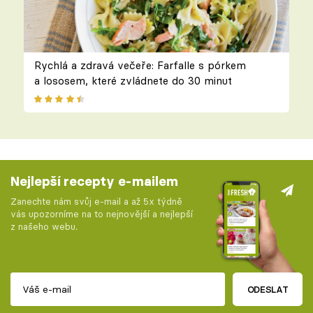
Rychlá a zdravá večeře: Farfalle s pórkem
a lososem, které zvládnete do 30 minut
Nejlepší recepty e-mailem
Zanechte nám svůj e-mail a až 5x týdně
vás upozorníme na to nejnovější a nejlepší
z našeho webu.
ODESLAT