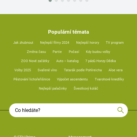
Populární témata
Jak zhubnout
Nejlepší filmy 2024
Nejlepší horory
TV program
Změna času
Partie
Počasí
Kdy budou volby
ZOO Nové začátky
Auto – katalog
7 pádů Honzy Dědka
Volby 2025
Svařené víno
Tatarák podle Pohlreicha
Aloe vera
Pěstování lichořeřišnice
Výpočet ascendentu
Tvarohové knedlíky
Nejlepší palačinky
Švestkový koláč