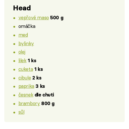
Head
vepřové maso
500 g
omáčka
med
bylinky
olej
lilek
1 ks
cuketa
1 ks
cibule
2 ks
paprika
3 ks
česnek
dle chuti
brambory
800 g
sůl