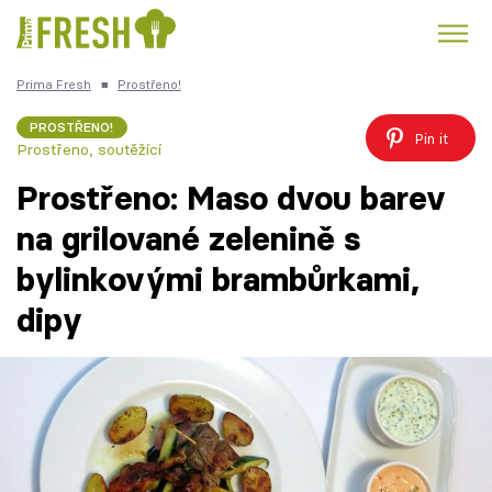
Prima Fresh
■
Prostřeno!
Kuře
Polévky k večeři
Rychlé večeře
Trendy:
PROSTŘENO!
Pin it
Prostřeno, soutěžící
Česká kuchyně
Čokoláda
Prostřeno: Maso dvou barev
na grilované zelenině s
bylinkovými brambůrkami,
Témata
dipy
Recepty
Články
TV Program