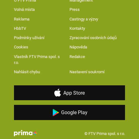
O FTV Prima
Management
Volná místa
Press
Reklama
Castingy a výzvy
HbbTV
Kontakty
Podmínky užívání
Zpracování osobních údajů
Cookies
Nápověda
Vlastník FTV Prima spol. s
Redakce
r.o.
Nahlásit chybu
Nastavení soukromí
App Store
Google Play
© FTV Prima spol. s r.o.