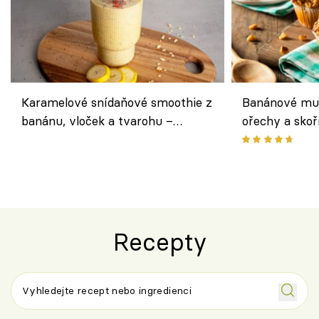
Karamelové snídaňové smoothie z
Banánové muf
banánu, vloček a tvarohu –
ořechy a skoř
snídaně do skleničky
Recepty