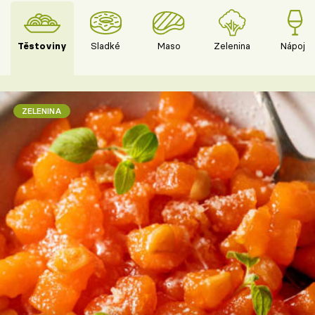
Těstoviny
Sladké
Maso
Zelenina
Nápoje
ZELENINA