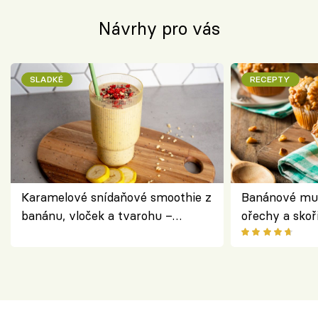
Návrhy pro vás
SLADKÉ
RECEPTY
Karamelové snídaňové smoothie z
Banánové muf
banánu, vloček a tvarohu –
ořechy a skoř
snídaně do skleničky