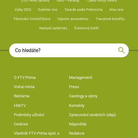
ZOO Nové začátky
Auto – katalog
7 pádů Honzy Dědka
Volby 2025
Svařené víno
Tatarák podle Pohlreicha
Aloe vera
Pěstování lichořeřišnice
Výpočet ascendentu
Tvarohové knedlíky
Nejlepší palačinky
Švestkový koláč
O FTV Prima
Management
Volná místa
Press
Reklama
Castingy a výzvy
HbbTV
Kontakty
Podmínky užívání
Zpracování osobních údajů
Cookies
Nápověda
Vlastník FTV Prima spol. s
Redakce