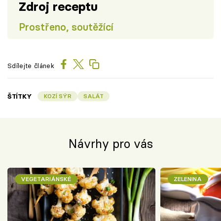
Zdroj receptu
Prostřeno, soutěžící
Sdílejte článek
ŠTÍTKY
KOZÍ SÝR
SALÁT
Návrhy pro vás
VEGETARIÁNSKÉ
ZELENINA