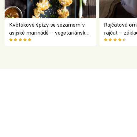
Květákové špízy se sezamem v
Rajčatová om
asijské marinádě – vegetariánská
rajčat – zákla
chuťovka z grilu