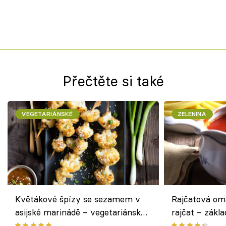
Přečtěte si také
VEGETARIÁNSKÉ
ZELENINA
Květákové špízy se sezamem v
Rajčatová om
asijské marinádě – vegetariánská
rajčat – zákla
chuťovka z grilu