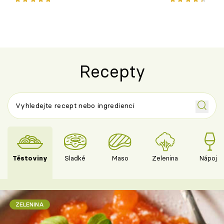
Recepty
Těstoviny
Sladké
Maso
Zelenina
Nápoje
ZELENINA