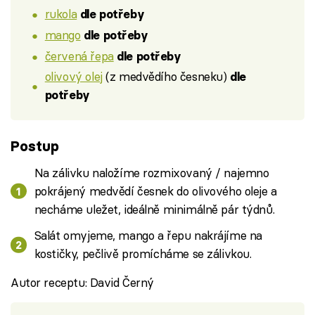
rukola
dle potřeby
mango
dle potřeby
červená řepa
dle potřeby
olivový olej
(z medvědího česneku)
dle
potřeby
Postup
Na zálivku naložíme rozmixovaný / najemno
pokrájený medvědí česnek do olivového oleje a
necháme uležet, ideálně minimálně pár týdnů.
Salát omyjeme, mango a řepu nakrájíme na
kostičky, pečlivě promícháme se zálivkou.
Autor receptu: David Černý