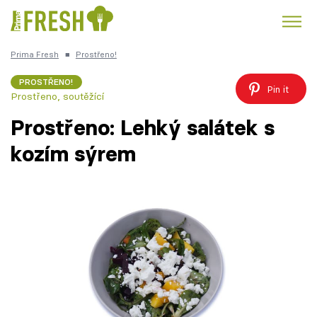
Prima Fresh
■
Prostřeno!
Kuře
Polévky k večeři
Rychlé večeře
Trendy:
PROSTŘENO!
Pin it
Prostřeno, soutěžící
Česká kuchyně
Čokoláda
Prostřeno: Lehký salátek s
kozím sýrem
Témata
Recepty
Články
TV Program