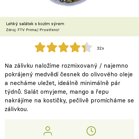
Škola vaření
Recepty z TV
Lehký salátek s kozím sýrem
Zdroj: FTV Prima/ Prostřeno!
Speciál: Cuketa
32x
Těhotnej kuchař
Na zálivku naložíme rozmixovaný / najemno
Sledujte prima+
pokrájený medvědí česnek do olivového oleje
a necháme uležet, ideálně minimálně pár
Přihlášení
týdnů. Salát omyjeme, mango a řepu
nakrájíme na kostičky, pečlivě promícháme se
zálivkou.
Sledujte nás