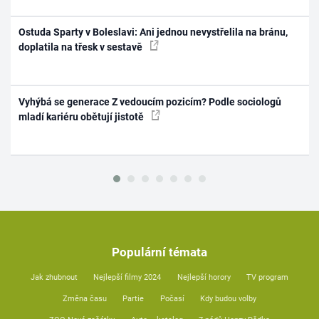
Ostuda Sparty v Boleslavi: Ani jednou nevystřelila na bránu,
doplatila na třesk v sestavě
Vyhýbá se generace Z vedoucím pozicím? Podle sociologů
mladí kariéru obětují jistotě
Populární témata
Jak zhubnout
Nejlepší filmy 2024
Nejlepší horory
TV program
Změna času
Partie
Počasí
Kdy budou volby