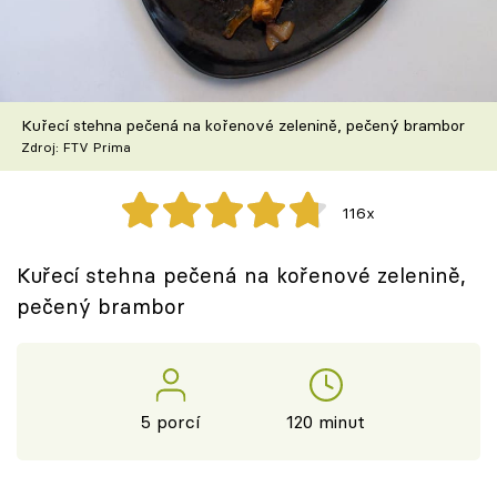
Škola vaření
Recepty z TV
Kuřecí stehna pečená na kořenové zelenině, pečený brambor
Speciál: Cuketa
Zdroj: FTV Prima
Těhotnej kuchař
116x
Sledujte prima+
Kuřecí stehna pečená na kořenové zelenině,
pečený brambor
Přihlášení
Sledujte nás
5 porcí
120 minut