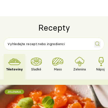
Recepty
Těstoviny
Sladké
Maso
Zelenina
Nápoje
ZELENINA