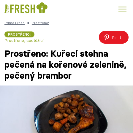
Prima Fresh
■
Prostřeno!
Kuře
Polévky k večeři
Rychlé večeře
Trendy:
PROSTŘENO!
Pin it
Prostřeno, soutěžící
Česká kuchyně
Čokoláda
Prostřeno: Kuřecí stehna
pečená na kořenové zelenině,
pečený brambor
Témata
Recepty
Články
TV Program