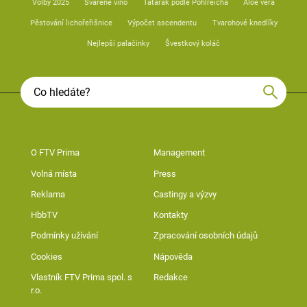
Volby 2025
Svařené víno
Tatarák podle Pohlreicha
Aloe vera
Pěstování lichořeřišnice
Výpočet ascendentu
Tvarohové knedlíky
Nejlepší palačinky
Švestkový koláč
O FTV Prima
Management
Volná místa
Press
Reklama
Castingy a výzvy
HbbTV
Kontakty
Podmínky užívání
Zpracování osobních údajů
Cookies
Nápověda
Vlastník FTV Prima spol. s
Redakce
r.o.