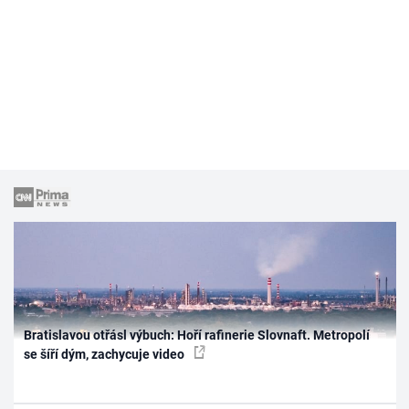
Bratislavou otřásl výbuch: Hoří rafinerie Slovnaft. Metropolí
se šíří dým, zachycuje video