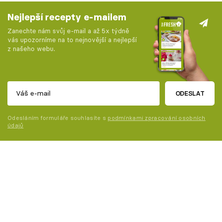
Nejlepší recepty e-mailem
Zanechte nám svůj e-mail a až 5x týdně
vás upozorníme na to nejnovější a nejlepší
z našeho webu.
ODESLAT
Odesláním formuláře souhlasíte s
podmínkami zpracování osobních
údajů