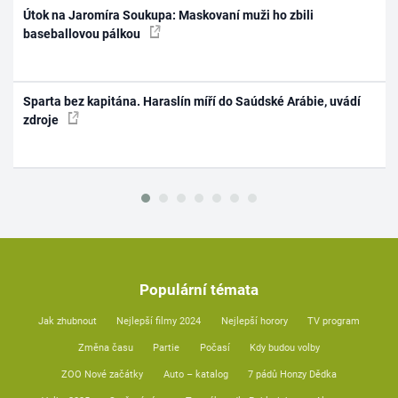
Útok na Jaromíra Soukupa: Maskovaní muži ho zbili
baseballovou pálkou
Sparta bez kapitána. Haraslín míří do Saúdské Arábie, uvádí
zdroje
Populární témata
Jak zhubnout
Nejlepší filmy 2024
Nejlepší horory
TV program
Změna času
Partie
Počasí
Kdy budou volby
ZOO Nové začátky
Auto – katalog
7 pádů Honzy Dědka