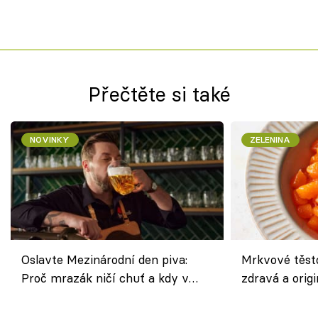
Přečtěte si také
NOVINKY
ZELENINA
Oslavte Mezinárodní den piva:
Mrkvové těst
Proč mrazák ničí chuť a kdy v
zdravá a origi
horku vsadit na šnyt?
klasiky