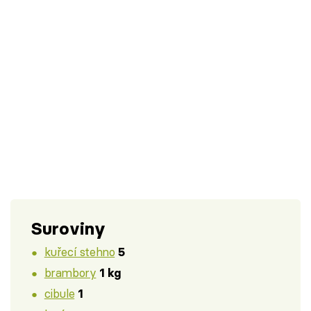
Suroviny
kuřecí stehno
5
brambory
1 kg
cibule
1