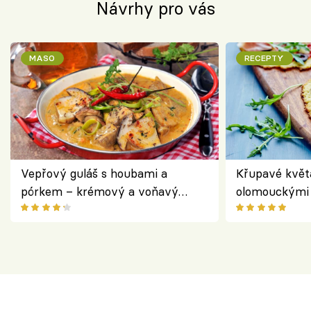
Návrhy pro vás
MASO
RECEPTY
Vepřový guláš s houbami a
Křupavé květ
pórkem – krémový a voňavý
olomouckými 
pokrm z jednoho hrnce
bezlepkový o
českým sýre