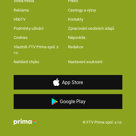
Volná místa
Press
Reklama
Castingy a výzvy
HbbTV
Kontakty
Podmínky užívání
Zpracování osobních údajů
Cookies
Nápověda
Vlastník FTV Prima spol. s
Redakce
r.o.
Nahlásit chybu
Nastavení soukromí
App Store
Google Play
© FTV Prima spol. s r.o.