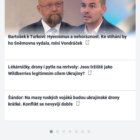
Bartošek k Turkovi: Hyenismus a nehoráznost. Ke stíhání by
ho Sněmovna vydala, míní Vondráček
Lékárničky, drony i pytle na mrtvoly: Jsou tržiště jako
Wildberries legitimním cílem Ukrajiny?
Šándor: Na masy ruských vojáků budou ukrajinské drony
krátké. Konflikt se nevyvíjí dobře