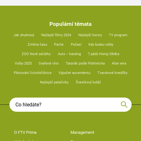
Populární témata
Jak zhubnout
Nejlepší filmy 2024
Nejlepší horory
TV program
Změna času
Partie
Počasí
Kdy budou volby
ZOO Nové začátky
Auto – katalog
7 pádů Honzy Dědka
Volby 2025
Svařené víno
Tatarák podle Pohlreicha
Aloe vera
Pěstování lichořeřišnice
Výpočet ascendentu
Tvarohové knedlíky
Nejlepší palačinky
Švestkový koláč
O FTV Prima
Management