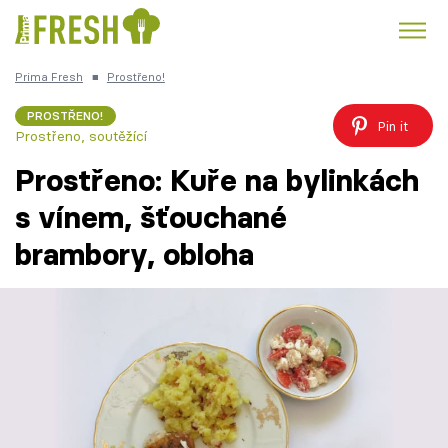
Prima Fresh
■
Prostřeno!
Kuře
Polévky k večeři
Rychlé večeře
Trendy:
PROSTŘENO!
Pin it
Prostřeno, soutěžící
Česká kuchyně
Čokoláda
Prostřeno: Kuře na bylinkách
s vínem, šťouchané
brambory, obloha
Témata
Recepty
Články
TV Program