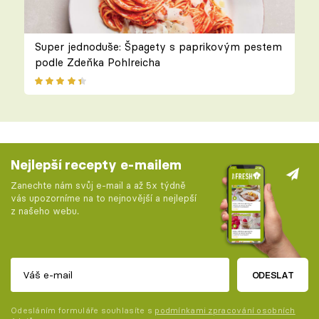
Super jednoduše: Špagety s paprikovým pestem
podle Zdeňka Pohlreicha
Nejlepší recepty e-mailem
Zanechte nám svůj e-mail a až 5x týdně
vás upozorníme na to nejnovější a nejlepší
z našeho webu.
ODESLAT
Odesláním formuláře souhlasíte s
podmínkami zpracování osobních