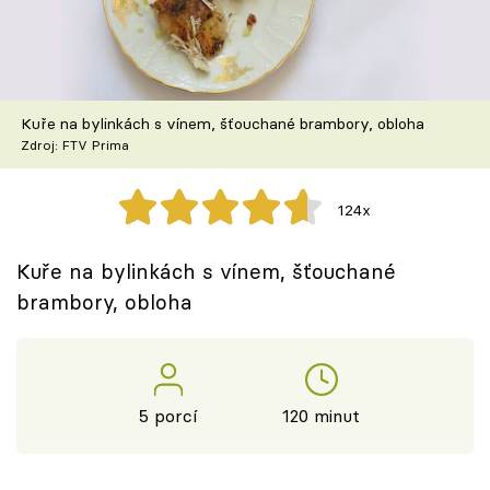
Škola vaření
Recepty z TV
Kuře na bylinkách s vínem, šťouchané brambory, obloha
Speciál: Cuketa
Zdroj: FTV Prima
Těhotnej kuchař
124x
Sledujte prima+
Kuře na bylinkách s vínem, šťouchané
brambory, obloha
Přihlášení
Sledujte nás
5 porcí
120 minut