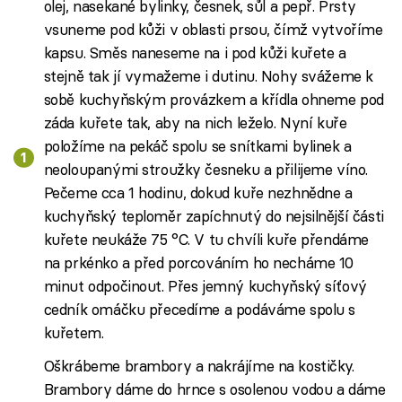
olej, nasekané bylinky, česnek, sůl a pepř. Prsty
vsuneme pod kůži v oblasti prsou, čímž vytvoříme
kapsu. Směs naneseme na i pod kůži kuřete a
stejně tak jí vymažeme i dutinu. Nohy svážeme k
sobě kuchyňským provázkem a křídla ohneme pod
záda kuřete tak, aby na nich leželo. Nyní kuře
položíme na pekáč spolu se snítkami bylinek a
neoloupanými stroužky česneku a přilijeme víno.
Pečeme cca 1 hodinu, dokud kuře nezhnědne a
kuchyňský teploměr zapíchnutý do nejsilnější části
kuřete neukáže 75 °C. V tu chvíli kuře přendáme
na prkénko a před porcováním ho necháme 10
minut odpočinout. Přes jemný kuchyňský síťový
cedník omáčku přecedíme a podáváme spolu s
kuřetem.
Oškrábeme brambory a nakrájíme na kostičky.
Brambory dáme do hrnce s osolenou vodou a dáme