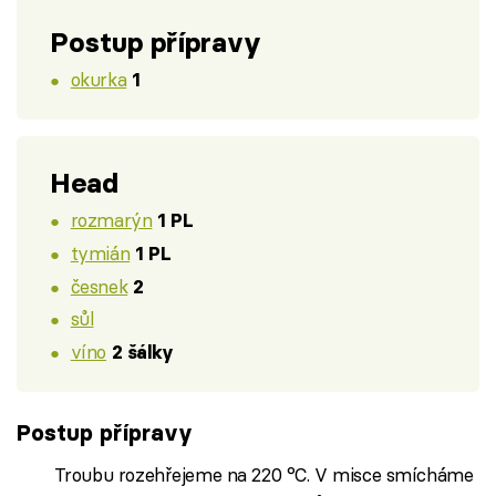
Postup přípravy
okurka
1
Head
rozmarýn
1 PL
tymián
1 PL
česnek
2
sůl
víno
2 šálky
Postup přípravy
Troubu rozehřejeme na 220 °C. V misce smícháme