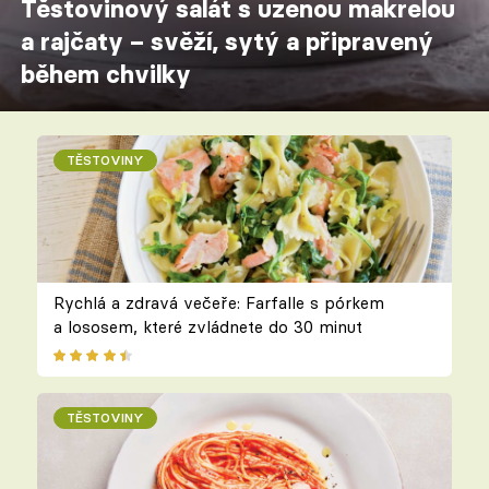
Těstovinový salát s uzenou makrelou
a rajčaty – svěží, sytý a připravený
během chvilky
TĚSTOVINY
Rychlá a zdravá večeře: Farfalle s pórkem
a lososem, které zvládnete do 30 minut
TĚSTOVINY