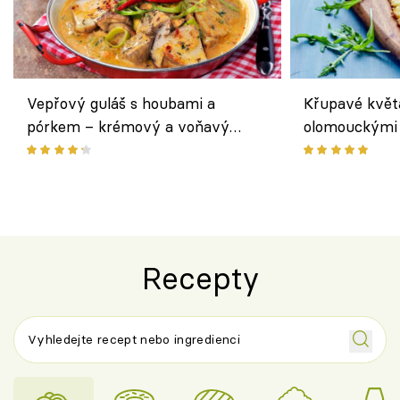
Vepřový guláš s houbami a
Křupavé květ
pórkem – krémový a voňavý
olomouckými 
pokrm z jednoho hrnce
bezlepkový o
českým sýre
Recepty