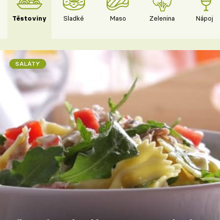
Těstoviny
Sladké
Maso
Zelenina
Nápoje
SALÁTY