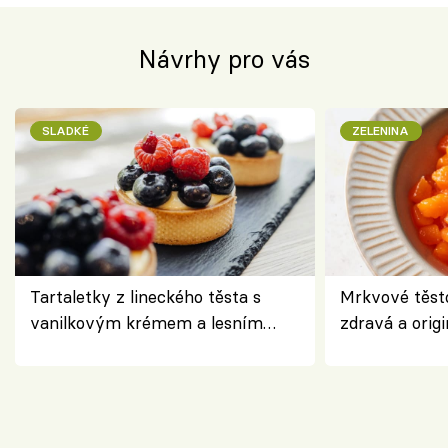
Návrhy pro vás
SLADKÉ
ZELENINA
Tartaletky z lineckého těsta s
Mrkvové těst
vanilkovým krémem a lesním
zdravá a origi
ovocem podle Bread Society
klasiky