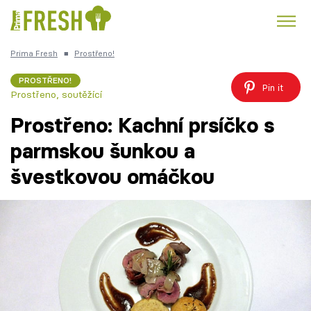
Prima Fresh
■
Prostřeno!
Kuře
Polévky k večeři
Rychlé večeře
Trendy:
PROSTŘENO!
Pin it
Prostřeno, soutěžící
Česká kuchyně
Čokoláda
Prostřeno: Kachní prsíčko s
parmskou šunkou a
švestkovou omáčkou
Témata
Recepty
Články
TV Program