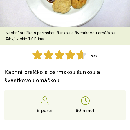
Škola vaření
Recepty z TV
Kachní prsíčko s parmskou šunkou a švestkovou omáčkou
Speciál: Cuketa
Zdroj: archiv TV Prima
Těhotnej kuchař
83x
Sledujte prima+
Kachní prsíčko s parmskou šunkou a
švestkovou omáčkou
Přihlášení
Sledujte nás
5 porcí
60 minut