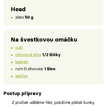
Head
zlato
50 g
Na švestkovou omáčku
cukr
citronová kůra
1/2 lžičky
badyán
rum či slivovice
1 lžíce
skořice
Postup přípravy
Z prsíček uděláme filet, položíme plátek šunky,