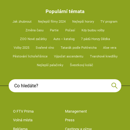
Populární témata
Jak zhubnout
Nejlepší filmy 2024
Nejlepší horory
TV program
Změna času
Partie
Počasí
Kdy budou volby
ZOO Nové začátky
Auto – katalog
7 pádů Honzy Dědka
Volby 2025
Svařené víno
Tatarák podle Pohlreicha
Aloe vera
Pěstování lichořeřišnice
Výpočet ascendentu
Tvarohové knedlíky
Nejlepší palačinky
Švestkový koláč
O FTV Prima
Management
Volná místa
Press
Reklama
Castingy a výzvy