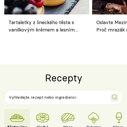
Tartaletky z lineckého těsta s
Oslavte Mezin
vanilkovým krémem a lesním
Proč mrazák n
ovocem podle Bread Society
horku vsadit 
Recepty
Těstoviny
Sladké
Maso
Zelenina
Nápoje