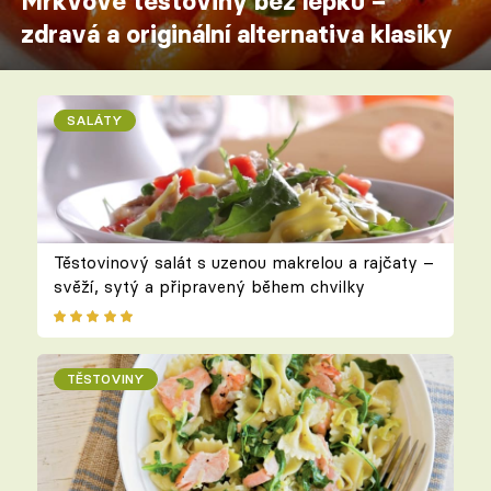
Mrkvové těstoviny bez lepku –
zdravá a originální alternativa klasiky
SALÁTY
Těstovinový salát s uzenou makrelou a rajčaty –
svěží, sytý a připravený během chvilky
TĚSTOVINY