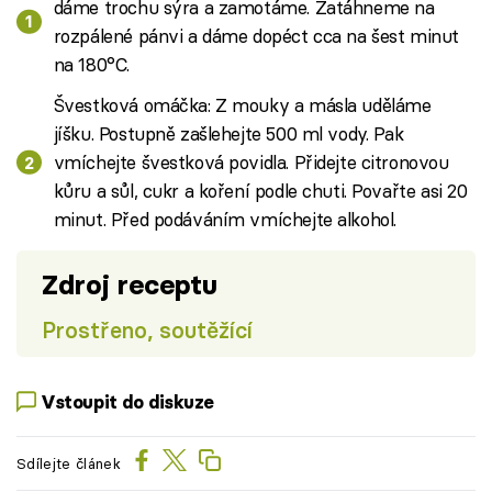
dáme trochu sýra a zamotáme. Zatáhneme na
rozpálené pánvi a dáme dopéct cca na šest minut
na 180°C.
Švestková omáčka: Z mouky a másla uděláme
jíšku. Postupně zašlehejte 500 ml vody. Pak
vmíchejte švestková povidla. Přidejte citronovou
kůru a sůl, cukr a koření podle chuti. Povařte asi 20
minut. Před podáváním vmíchejte alkohol.
Zdroj receptu
Prostřeno, soutěžící
Vstoupit do diskuze
Sdílejte článek