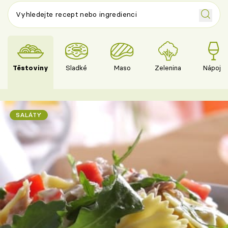
Těstoviny
Sladké
Maso
Zelenina
Nápoje
SALÁTY