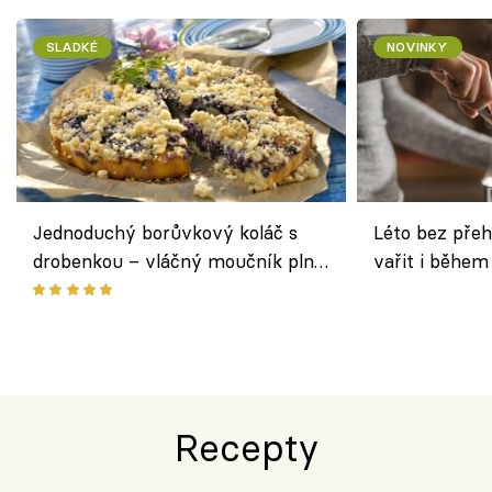
SLADKÉ
NOVINKY
Jednoduchý borůvkový koláč s
Léto bez přeh
drobenkou – vláčný moučník plný
vařit i během
ovoce
Recepty