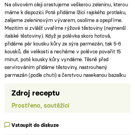
Na olivovém oleji orestujeme veškerou zeleninu, kterou
máme k dispozici. Poté přidáme lžicí rajského protlaku,
zalijeme zeleninovým vývarem, osolíme a opepříme.
Mezitím si zvlášť uvaříme rýžové těstoviny (nejmenší
italské těstoviny). Když je polévka skoro hotová,
přidáme pár kousku kůry ze sýra parmezán, tak 5-6
kousků, dle velikosti a necháme v polévce povařit 15
minut, poté kousky kůry vyndáme. Těsně před
servírováním přidáme těstoviny, nastrouhaný
parmazán (podle chuti) a čerstvou nasekanou bazalku.
Zdroj receptu
Prostřeno, soutěžící
Vstoupit do diskuze