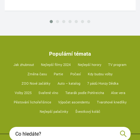
Populární témata
Jak zhubnout
Nejlepší filmy 2024
Nejlepší horory
TV program
Změna času
Partie
Počasí
Kdy budou volby
ZOO Nové začátky
Auto – katalog
7 pádů Honzy Dědka
Volby 2025
Svařené víno
Tatarák podle Pohlreicha
Aloe vera
Pěstování lichořeřišnice
Výpočet ascendentu
Tvarohové knedlíky
Nejlepší palačinky
Švestkový koláč