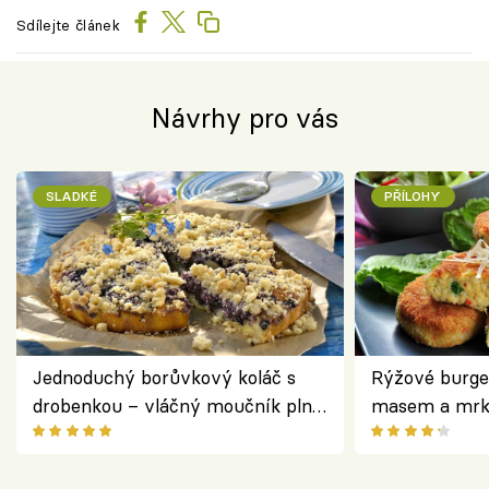
Sdílejte článek
Návrhy pro vás
SLADKÉ
PŘÍLOHY
Jednoduchý borůvkový koláč s
Rýžové burge
drobenkou – vláčný moučník plný
masem a mrk
ovoce
salátem – leh