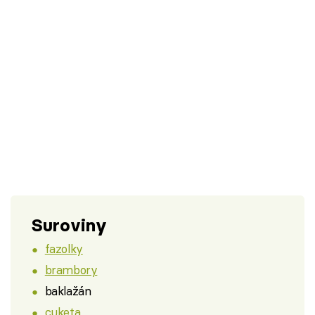
Suroviny
fazolky
brambory
baklažán
cuketa