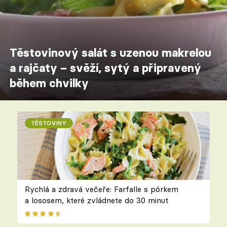
Těstovinový salát s uzenou makrelou
a rajčaty – svěží, sytý a připravený
během chvilky
TĚSTOVINY
Rychlá a zdravá večeře: Farfalle s pórkem
a lososem, které zvládnete do 30 minut