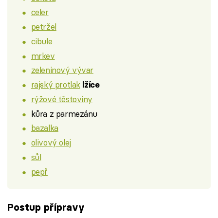
celer
petržel
cibule
mrkev
zeleninový vývar
rajský protlak
lžíce
rýžové těstoviny
kůra z parmezánu
bazalka
olivový olej
sůl
pepř
Postup přípravy