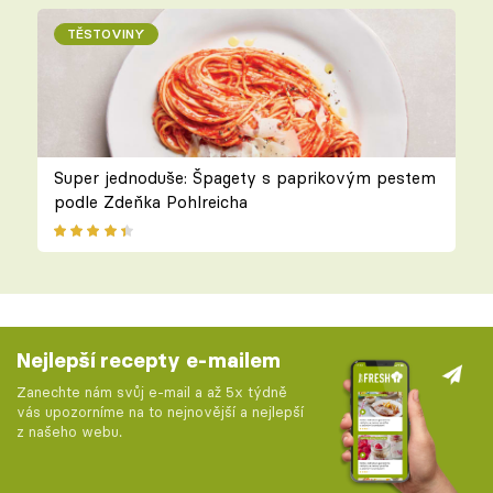
TĚSTOVINY
Super jednoduše: Špagety s paprikovým pestem
podle Zdeňka Pohlreicha
Nejlepší recepty e-mailem
Zanechte nám svůj e-mail a až 5x týdně
vás upozorníme na to nejnovější a nejlepší
z našeho webu.