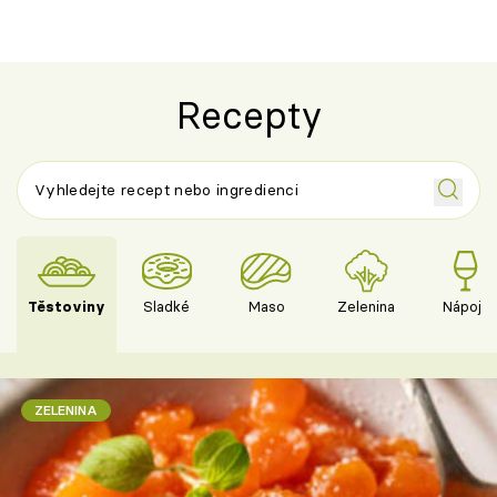
Recepty
Těstoviny
Sladké
Maso
Zelenina
Nápoje
ZELENINA