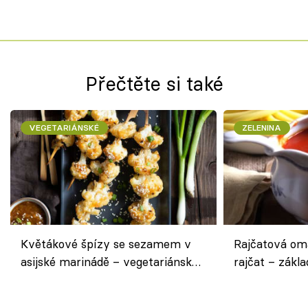
Přečtěte si také
VEGETARIÁNSKÉ
ZELENINA
Květákové špízy se sezamem v
Rajčatová om
asijské marinádě – vegetariánská
rajčat – zákla
chuťovka z grilu