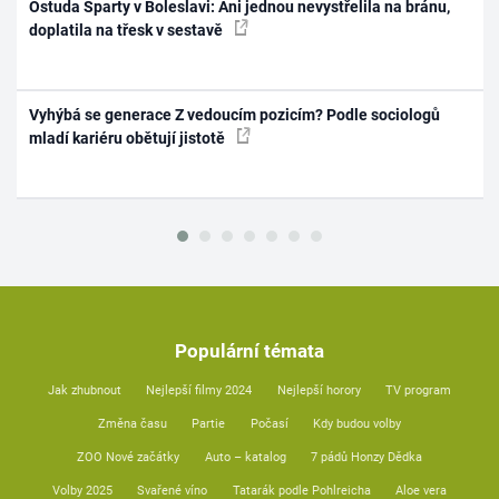
Ostuda Sparty v Boleslavi: Ani jednou nevystřelila na bránu,
doplatila na třesk v sestavě
Vyhýbá se generace Z vedoucím pozicím? Podle sociologů
mladí kariéru obětují jistotě
Populární témata
Jak zhubnout
Nejlepší filmy 2024
Nejlepší horory
TV program
Změna času
Partie
Počasí
Kdy budou volby
ZOO Nové začátky
Auto – katalog
7 pádů Honzy Dědka
Volby 2025
Svařené víno
Tatarák podle Pohlreicha
Aloe vera