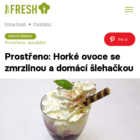
Prima Fresh
■
Prostřeno!
Kuře
Polévky k večeři
Rychlé večeře
Trendy:
PROSTŘENO!
Pin it
Prostřeno, soutěžící
Česká kuchyně
Čokoláda
Prostřeno: Horké ovoce se
zmrzlinou a domácí šlehačkou
Témata
Recepty
Články
TV Program