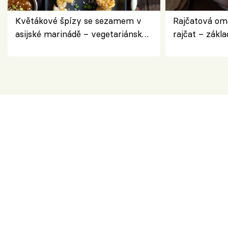
Květákové špízy se sezamem v
Rajčatová om
asijské marinádě – vegetariánská
rajčat – zákla
chuťovka z grilu