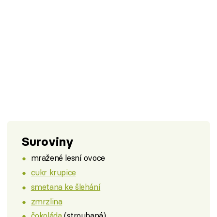
Suroviny
mražené lesní ovoce
cukr krupice
smetana ke šlehání
zmrzlina
čokoláda
(strouhaná)