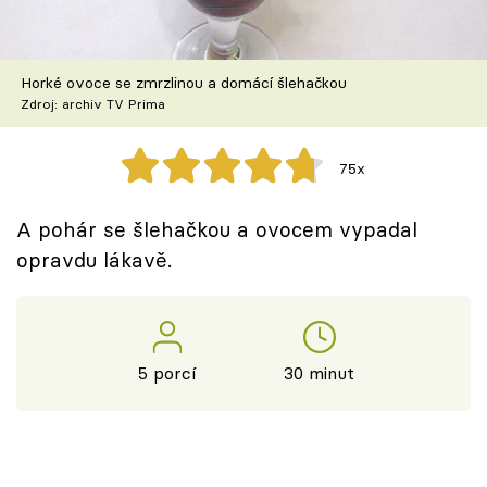
Škola vaření
Recepty z TV
Horké ovoce se zmrzlinou a domácí šlehačkou
Zdroj: archiv TV Prima
Speciál: Cuketa
75x
Těhotnej kuchař
A pohár se šlehačkou a ovocem vypadal
Sledujte prima+
opravdu lákavě.
Přihlášení
5 porcí
30 minut
Sledujte nás