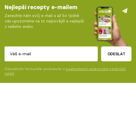
Nejlepší recepty e-mailem
Zanechte nám svůj e-mail a až 5x týdně
vás upozorníme na to nejnovější a nejlepší
z našeho webu.
ODESLAT
Odesláním formuláře souhlasíte s
podmínkami zpracování osobních
údajů