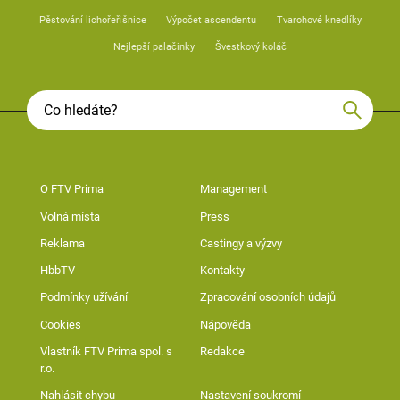
Pěstování lichořeřišnice
Výpočet ascendentu
Tvarohové knedlíky
Nejlepší palačinky
Švestkový koláč
O FTV Prima
Management
Volná místa
Press
Reklama
Castingy a výzvy
HbbTV
Kontakty
Podmínky užívání
Zpracování osobních údajů
Cookies
Nápověda
Vlastník FTV Prima spol. s
Redakce
r.o.
Nahlásit chybu
Nastavení soukromí