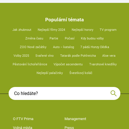
Populární témata
Jak zhubnout
Nejlepší filmy 2024
Nejlepší horory
TV program
Změna času
Partie
Počasí
Kdy budou volby
ZOO Nové začátky
Auto – katalog
7 pádů Honzy Dědka
Volby 2025
Svařené víno
Tatarák podle Pohlreicha
Aloe vera
Pěstování lichořeřišnice
Výpočet ascendentu
Tvarohové knedlíky
Nejlepší palačinky
Švestkový koláč
O FTV Prima
Management
Volná místa
Press