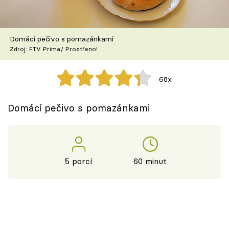
Škola vaření
Recepty z TV
Domácí pečivo s pomazánkami
Zdroj: FTV Prima/ Prostřeno!
Speciál: Cuketa
68x
Těhotnej kuchař
Domácí pečivo s pomazánkami
Sledujte prima+
Přihlášení
5 porcí
60 minut
Sledujte nás