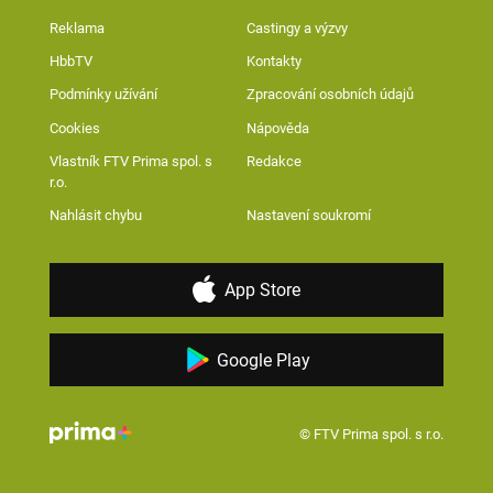
Reklama
Castingy a výzvy
HbbTV
Kontakty
Podmínky užívání
Zpracování osobních údajů
Cookies
Nápověda
Vlastník FTV Prima spol. s
Redakce
r.o.
Nahlásit chybu
Nastavení soukromí
App Store
Google Play
© FTV Prima spol. s r.o.