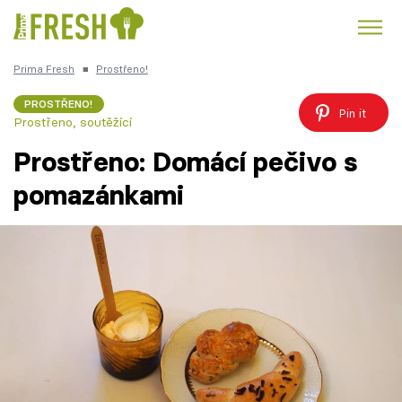
Prima Fresh
■
Prostřeno!
Kuře
Polévky k večeři
Rychlé večeře
Trendy:
PROSTŘENO!
Pin it
Prostřeno, soutěžící
Česká kuchyně
Čokoláda
Prostřeno: Domácí pečivo s
pomazánkami
Témata
Recepty
Články
TV Program