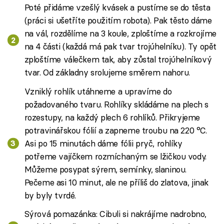
Poté přidáme vzešlý kvásek a pustíme se do těsta
(práci si ušetříte použitím robota). Pak těsto dáme
na vál, rozdělíme na 3 koule, zploštíme a rozkrojíme
na 4 části (každá má pak tvar trojúhelníku). Ty opět
zploštíme válečkem tak, aby zůstal trojúhelníkový
tvar. Od základny srolujeme směrem nahoru.
Vzniklý rohlík utáhneme a upravíme do
požadovaného tvaru. Rohlíky skládáme na plech s
rozestupy, na každý plech 6 rohlíků. Přikryjeme
potravinářskou fólií a zapneme troubu na 220 °C.
Asi po 15 minutách dáme fólii pryč, rohlíky
potřeme vajíčkem rozmíchaným se lžičkou vody.
Můžeme posypat sýrem, semínky, slaninou.
Pečeme asi 10 minut, ale ne příliš do zlatova, jinak
by byly tvrdé.
Sýrová pomazánka: Cibuli si nakrájíme nadrobno,