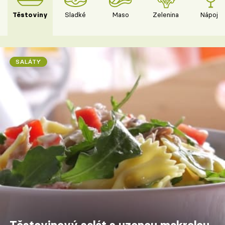
Těstoviny
Sladké
Maso
Zelenina
Nápoje
SALÁTY