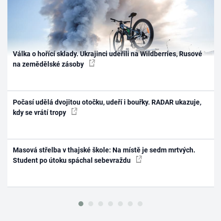
Válka o hořící sklady. Ukrajinci udeřili na Wildberries, Rusové
na zemědělské zásoby
Počasí udělá dvojitou otočku, udeří i bouřky. RADAR ukazuje,
kdy se vrátí tropy
Masová střelba v thajské škole: Na místě je sedm mrtvých.
Student po útoku spáchal sebevraždu