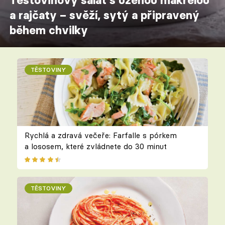
Těstovinový salát s uzenou makrelou
a rajčaty – svěží, sytý a připravený
během chvilky
TĚSTOVINY
Rychlá a zdravá večeře: Farfalle s pórkem
a lososem, které zvládnete do 30 minut
TĚSTOVINY