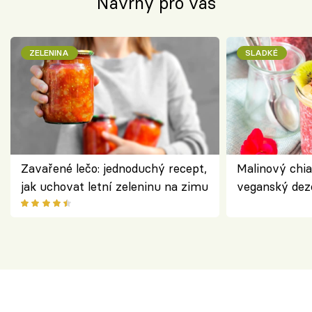
Návrhy pro vás
ZELENINA
SLADKÉ
Zavařené lečo: jednoduchý recept,
Malinový chi
jak uchovat letní zeleninu na zimu
veganský dez
ořechů