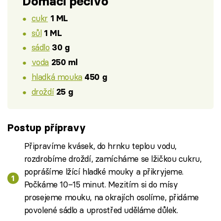
Domácí pečivo
cukr
1 ML
sůl
1 ML
sádlo
30 g
voda
250 ml
hladká mouka
450 g
droždí
25 g
Postup přípravy
Připravíme kvásek, do hrnku teplou vodu,
rozdrobíme droždí, zamícháme se lžičkou cukru,
poprášíme lžící hladké mouky a přikryjeme.
Počkáme 10–15 minut. Mezitím si do mísy
prosejeme mouku, na okrajích osolíme, přidáme
povolené sádlo a uprostřed uděláme důlek.