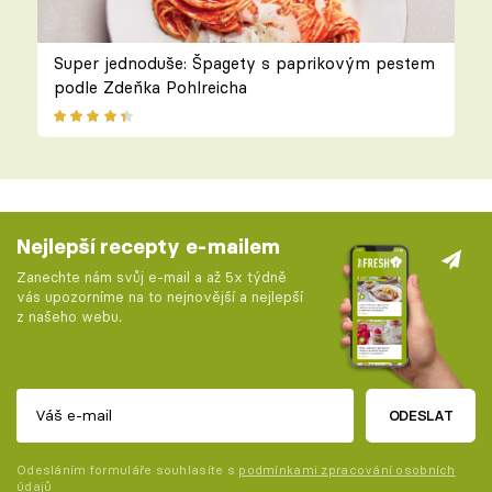
Super jednoduše: Špagety s paprikovým pestem
podle Zdeňka Pohlreicha
Nejlepší recepty e-mailem
Zanechte nám svůj e-mail a až 5x týdně
vás upozorníme na to nejnovější a nejlepší
z našeho webu.
ODESLAT
Odesláním formuláře souhlasíte s
podmínkami zpracování osobních
údajů