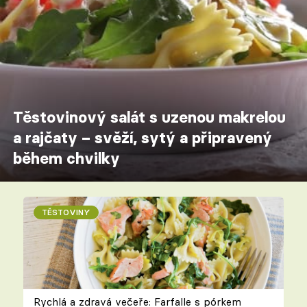
Těstovinový salát s uzenou makrelou
a rajčaty – svěží, sytý a připravený
během chvilky
TĚSTOVINY
Rychlá a zdravá večeře: Farfalle s pórkem