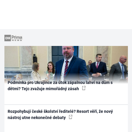
Podmínka pro Ukrajince za útok zápalnou lahví na dům s
dětmi? Tejc zvažuje mimořádný zásah
Rozpohybují české školství ředitelé? Resort věří, že nový
nástroj utne nekonečné debaty