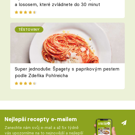
a lososem, které zvládnete do 30 minut
TĚSTOVINY
Super jednoduše: Špagety s paprikovým pestem
podle Zdeňka Pohlreicha
Nejlepší recepty e-mailem
Zanechte nám svůj e-mail a až 5x týdně
vás upozorníme na to nejnovější a nejlepší