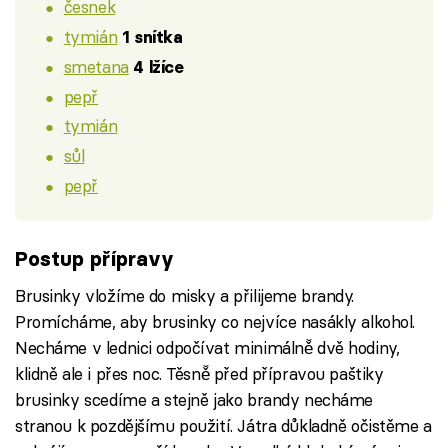
česnek
tymián
1 snítka
smetana
4 lžíce
pepř
tymián
sůl
pepř
Postup přípravy
Brusinky vložíme do misky a přilijeme brandy.
Promícháme, aby brusinky co nejvíce nasákly alkohol.
Necháme v lednici odpočívat minimálně̌ dvě hodiny,
klidně ale i přes noc. Těsně̌ před přípravou paštiky
brusinky scedíme a stejně jako brandy necháme
stranou k pozdějšímu použití. Játra důkladně očistěme a