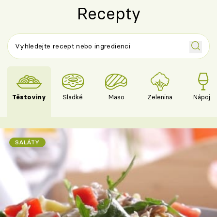
Recepty
Těstoviny
Sladké
Maso
Zelenina
Nápoje
SALÁTY