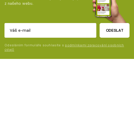
z našeho webu.
ODESLAT
Odesláním formuláře souhlasíte s
podmínkami zpracování osobních
údajů