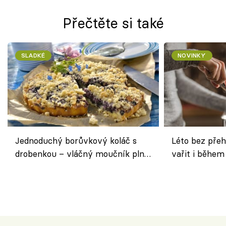
Přečtěte si také
SLADKÉ
NOVINKY
Jednoduchý borůvkový koláč s
Léto bez přeh
drobenkou – vláčný moučník plný
vařit i během
ovoce