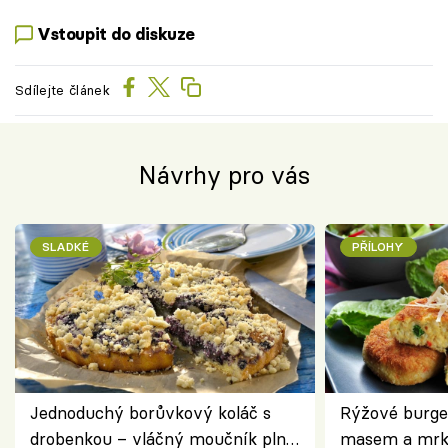
Vstoupit do diskuze
Sdílejte článek
Návrhy pro vás
SLADKÉ
PŘÍLOHY
Jednoduchý borůvkový koláč s
Rýžové burge
drobenkou – vláčný moučník plný
masem a mrk