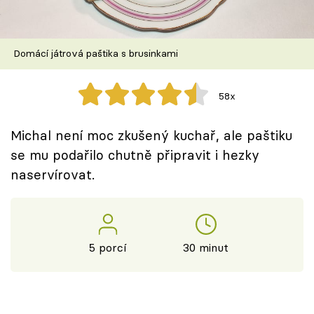
Škola vaření
Recepty z TV
Domácí játrová paštika s brusinkami
Speciál: Cuketa
58x
Těhotnej kuchař
Michal není moc zkušený kuchař, ale paštiku
Sledujte prima+
se mu podařilo chutně připravit i hezky
naservírovat.
Přihlášení
Sledujte nás
5 porcí
30 minut