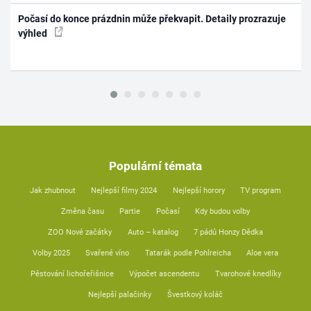
Počasí do konce prázdnin může překvapit. Detaily prozrazuje
výhled
Populární témata
Jak zhubnout
Nejlepší filmy 2024
Nejlepší horory
TV program
Změna času
Partie
Počasí
Kdy budou volby
ZOO Nové začátky
Auto – katalog
7 pádů Honzy Dědka
Volby 2025
Svařené víno
Tatarák podle Pohlreicha
Aloe vera
Pěstování lichořeřišnice
Výpočet ascendentu
Tvarohové knedlíky
Nejlepší palačinky
Švestkový koláč