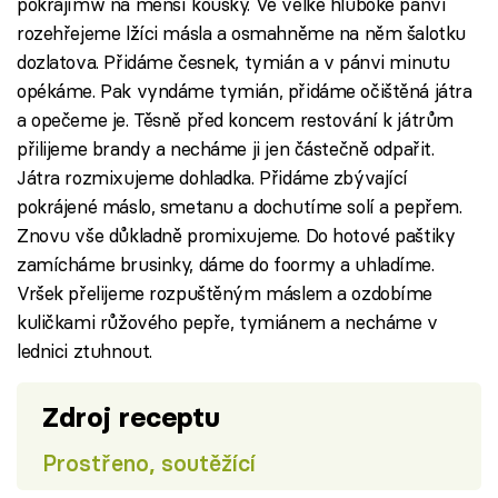
pokrájímw na menší kousky. Ve velké hluboké pánvi
rozehřejeme lžíci másla a osmahněme na něm šalotku
dozlatova. Přidáme česnek, tymián a v pánvi minutu
opékáme. Pak vyndáme tymián, přidáme očištěná játra
a opečeme je. Těsně před koncem restování k játrům
přilijeme brandy a necháme ji jen částečně odpařit.
Játra rozmixujeme dohladka. Přidáme zbývající
pokrájené máslo, smetanu a dochutíme solí a pepřem.
Znovu vše důkladně promixujeme. Do hotové paštiky
zamícháme brusinky, dáme do foormy a uhladíme.
Vršek přelijeme rozpuštěným máslem a ozdobíme
kuličkami růžového pepře, tymiánem a necháme v
lednici ztuhnout.
Zdroj receptu
Prostřeno, soutěžící