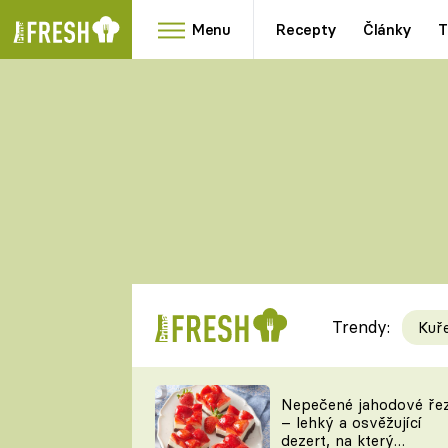
Menu
Recepty
Články
T
Oblíbené
Přílohy
recepty
HRANOLKY
HOUBY
KNEDLÍKY
DÝNĚ
KAŠE
RYCHLOVKY
Trendy:
Kuř
Populární
Videorecept
Nepečené jahodové ře
– lehký a osvěžující
kuchaři
dezert, na který
TEĎ VAŘÍ ŠÉF!