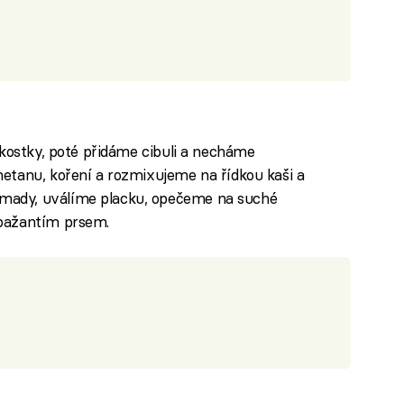
 kostky, poté přidáme cibuli a necháme
etanu, koření a rozmixujeme na řídkou kaši a
ady, uválíme placku, opečeme na suché
bažantím prsem.