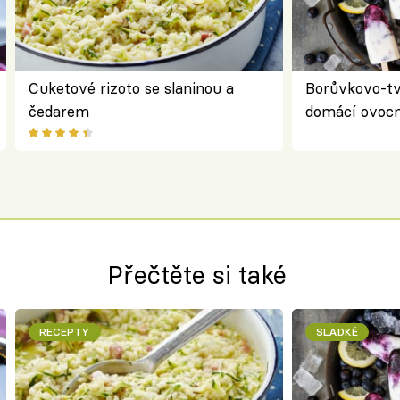
Cuketové rizoto se slaninou a
Borůvkovo-t
čedarem
domácí ovocn
Přečtěte si také
RECEPTY
SLADKÉ