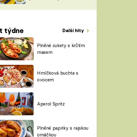
TORKY
ESH
t týdne
Další hity
Plněné cukety s krůtím
masem
Hrníčková buchta s
ovocem
Aperol Spritz
Plněné papriky s rajskou
omáčkou