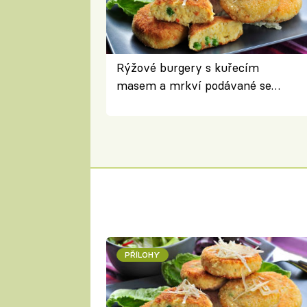
Rýžové burgery s kuřecím
masem a mrkví podávané se
salátem – lehká a chutná večeře
PŘÍLOHY