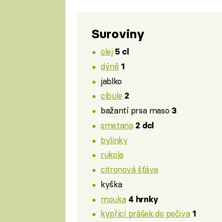
Suroviny
olej
5 cl
dýně
1
jablko
cibule
2
bažantí prsa maso
3
smetana
2 dcl
bylinky
rukola
citronová šťáva
kyška
mouka
4 hrnky
kypřicí prášek do pečiva
1