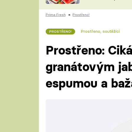
nepotřebujete troubu
ZDENĚK
ČESKO NA TALÍŘI
POHLREICH
Prima Fresh
■
Prostřeno!
KAROLÍNA,
JAROSLAV SAPÍK
DOMÁCÍ
Prostřeno, soutěžící
PROSTŘENO!
KUCHAŘKA
KAROLÍNA
KAMBERSKÁ
Prostřeno: Cik
granátovým ja
espumou a baž