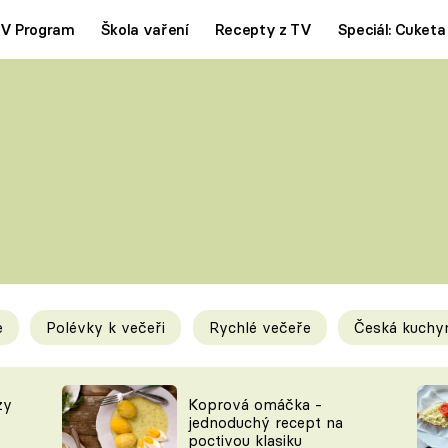
V Program
Škola vaření
Recepty z TV
Speciál: Cuketa
Polévky
Saláty
ČESKÁ KLASIKA
TĚSTOVIN
SILNÉ VÝVARY
SLADKÉ
KRÉMOVÉ
BEZMASÁ J
e
Polévky k večeři
Rychlé večeře
Česká kuchy
y
Tipy a triky
Novink
zy
Koprová omáčka -
jednoduchý recept na
poctivou klasiku
KAM ZA JÍDLEM
BLOG