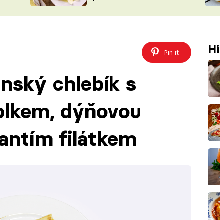
ŠÉFREDAK
VYCHYTÁVKY
SOUTĚŽ FR
NA NÁKUPECH
ČASOPIS
Hi
Pin it
ánský chlebík s
blkem, dýňovou
antím filátkem