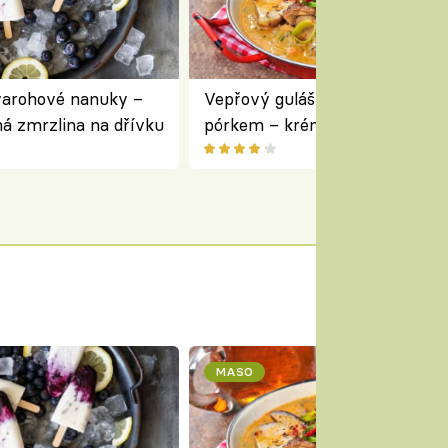
varohové nanuky –
Vepřový guláš s houbami a
á zmrzlina na dřívku
pórkem – krémový a voňavý
pokrm z jednoho hrnce
MASO