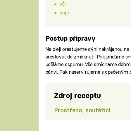
sůl
pepř
Postup přípravy
Na oleji orestujeme dýni nakrájenou na
orestovat do změknutí. Pak přidáme sm
uděláme espumu. Vše smícháme dohrom
pánvi. Pak naservírujeme s opečeným 
Zdroj receptu
Prostřeno, soutěžící