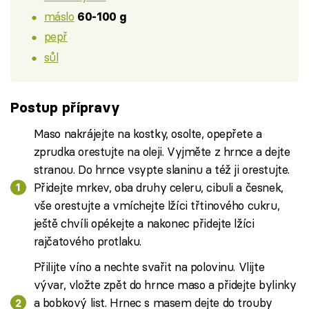
máslo
60-100 g
pepř
sůl
Postup přípravy
Maso nakrájejte na kostky, osolte, opepřete a
zprudka orestujte na oleji. Vyjměte z hrnce a dejte
stranou. Do hrnce vsypte slaninu a též ji orestujte.
Přidejte mrkev, oba druhy celeru, cibuli a česnek,
vše orestujte a vmíchejte lžíci třtinového cukru,
ještě chvíli opékejte a nakonec přidejte lžíci
rajčatového protlaku.
Přilijte víno a nechte svařit na polovinu. Vlijte
vývar, vložte zpět do hrnce maso a přidejte bylinky
a bobkový list. Hrnec s masem dejte do trouby