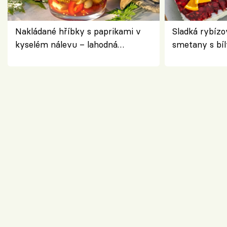
Nakládané hříbky s paprikami v
Sladká rybízo
kyselém nálevu – lahodná
smetany s bí
chuťovka do spíže
osvěžující de