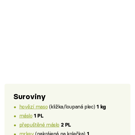
Suroviny
hovězí maso
(kližka/loupaná plec)
1 kg
máslo
1 PL
přepuštěné máslo
2 PL
mrkev
(nakrájená na kolečka)
1