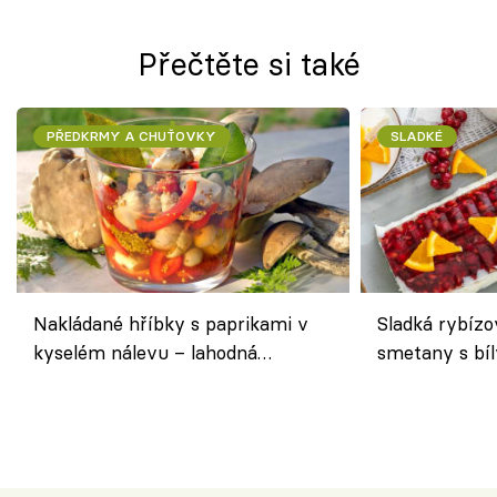
Přečtěte si také
PŘEDKRMY A CHUŤOVKY
SLADKÉ
Nakládané hříbky s paprikami v
Sladká rybízo
kyselém nálevu – lahodná
smetany s bí
chuťovka do spíže
osvěžující de