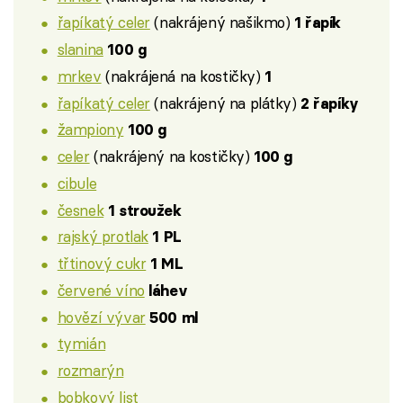
řapíkatý celer
(nakrájený našikmo)
1 řapík
slanina
100 g
mrkev
(nakrájená na kostičky)
1
řapíkatý celer
(nakrájený na plátky)
2 řapíky
žampiony
100 g
celer
(nakrájený na kostičky)
100 g
cibule
česnek
1 stroužek
rajský protlak
1 PL
třtinový cukr
1 ML
červené víno
láhev
hovězí vývar
500 ml
tymián
rozmarýn
bobkový list