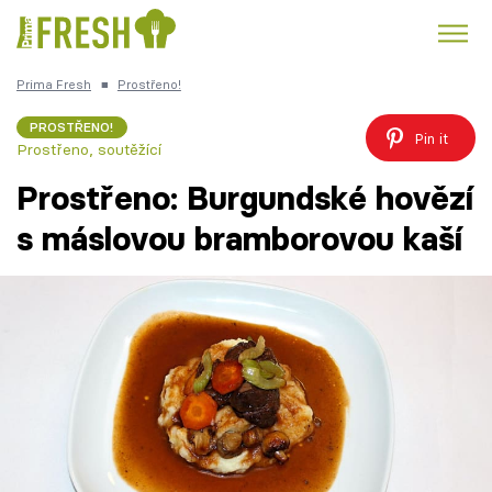
Prima Fresh
■
Prostřeno!
Kuře
Polévky k večeři
Rychlé večeře
Trendy:
PROSTŘENO!
Pin it
Prostřeno, soutěžící
Česká kuchyně
Čokoláda
Prostřeno: Burgundské hovězí
s máslovou bramborovou kaší
Témata
Přihlášení
Sledujte nás