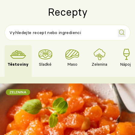
Recepty
Těstoviny
Sladké
Maso
Zelenina
Nápoje
ZELENINA