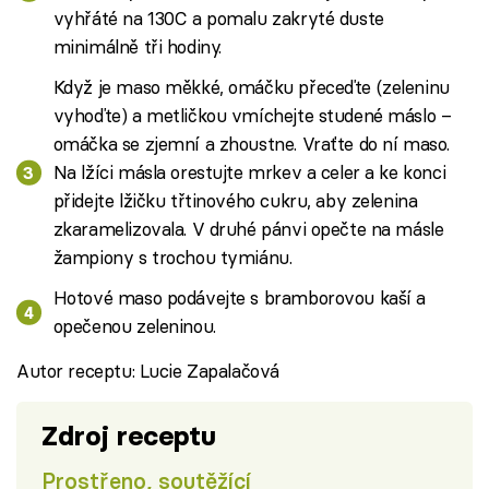
vyhřáté na 130C a pomalu zakryté duste
minimálně tři hodiny.
Když je maso měkké, omáčku přeceďte (zeleninu
vyhoďte) a metličkou vmíchejte studené máslo –
omáčka se zjemní a zhoustne. Vraťte do ní maso.
Na lžíci másla orestujte mrkev a celer a ke konci
přidejte lžičku třtinového cukru, aby zelenina
zkaramelizovala. V druhé pánvi opečte na másle
žampiony s trochou tymiánu.
Hotové maso podávejte s bramborovou kaší a
opečenou zeleninou.
Autor receptu: Lucie Zapalačová
Zdroj receptu
Prostřeno, soutěžící