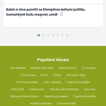
Babiš si chce posvítit na Klempířovu kulturní politiku.
Samozřejmě budu reagovat, uvedl
Populární témata
Jak zhubnout
Nejlepší filmy 2024
Nejlepší horory
TV program
Změna času
Partie
Počasí
Kdy budou volby
ZOO Nové začátky
Auto – katalog
7 pádů Honzy Dědka
Volby 2025
Svařené víno
Tatarák podle Pohlreicha
Aloe vera
Pěstování lichořeřišnice
Výpočet ascendentu
Tvarohové knedlíky
Nejlepší palačinky
Švestkový koláč