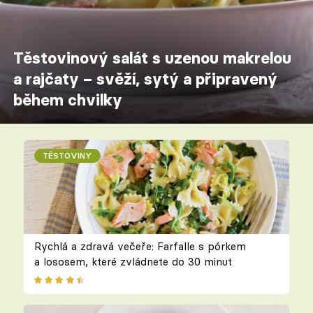
Těstovinový salát s uzenou makrelou
a rajčaty – svěží, sytý a připravený
během chvilky
TĚSTOVINY
Rychlá a zdravá večeře: Farfalle s pórkem
a lososem, které zvládnete do 30 minut