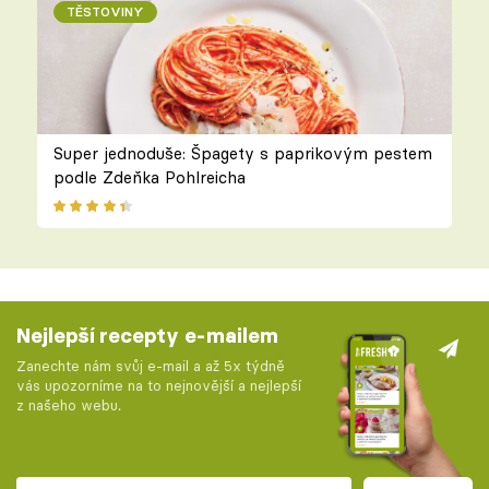
TĚSTOVINY
Super jednoduše: Špagety s paprikovým pestem
podle Zdeňka Pohlreicha
Nejlepší recepty e-mailem
Zanechte nám svůj e-mail a až 5x týdně
vás upozorníme na to nejnovější a nejlepší
z našeho webu.