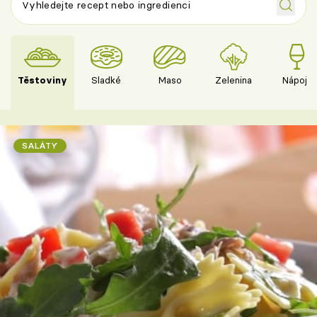
Těstoviny
Sladké
Maso
Zelenina
Nápoje
SALÁTY