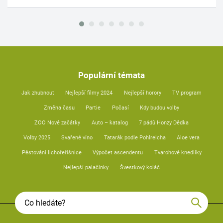
Populární témata
Jak zhubnout
Nejlepší filmy 2024
Nejlepší horory
TV program
Změna času
Partie
Počasí
Kdy budou volby
ZOO Nové začátky
Auto – katalog
7 pádů Honzy Dědka
Volby 2025
Svařené víno
Tatarák podle Pohlreicha
Aloe vera
Pěstování lichořeřišnice
Výpočet ascendentu
Tvarohové knedlíky
Nejlepší palačinky
Švestkový koláč