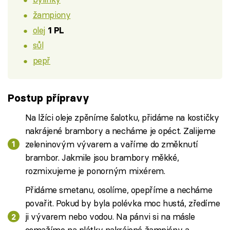
žampiony
olej
1 PL
sůl
pepř
Postup přípravy
Na lžíci oleje zpěníme šalotku, přidáme na kostičky
nakrájené brambory a necháme je opéct. Zalijeme
zeleninovým vývarem a vaříme do změknutí
brambor. Jakmile jsou brambory měkké,
rozmixujeme je ponorným mixérem.
Přidáme smetanu, osolíme, opepříme a necháme
povařit. Pokud by byla polévka moc hustá, zředíme
ji vývarem nebo vodou. Na pánvi si na másle
osmažíme na plátky nakrájené žampióny a