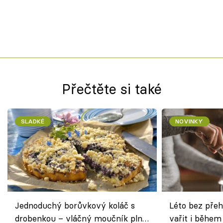
Přečtěte si také
SLADKÉ
NOVINKY
Jednoduchý borůvkový koláč s
Léto bez přeh
drobenkou – vláčný moučník plný
vařit i během