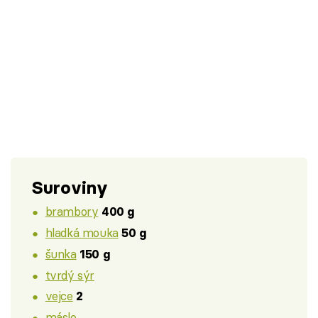
Suroviny
brambory
400 g
hladká mouka
50 g
šunka
150 g
tvrdý sýr
vejce
2
máslo