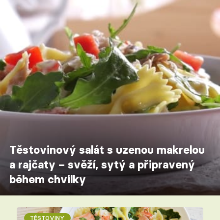
Těstovinový salát s uzenou makrelou
a rajčaty – svěží, sytý a připravený
během chvilky
TĚSTOVINY