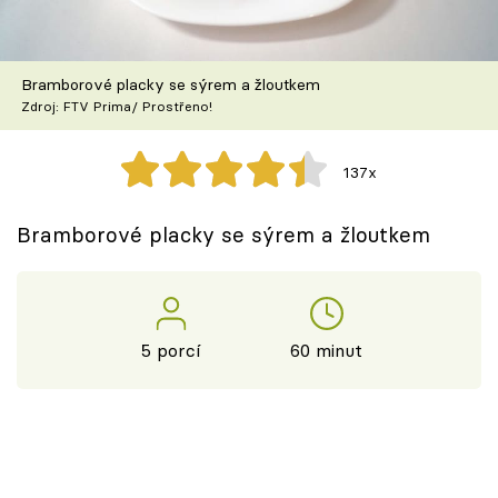
Škola vaření
Recepty z TV
Bramborové placky se sýrem a žloutkem
Zdroj: FTV Prima/ Prostřeno!
Speciál: Cuketa
137x
Těhotnej kuchař
Bramborové placky se sýrem a žloutkem
Sledujte prima+
Přihlášení
5 porcí
60 minut
Sledujte nás