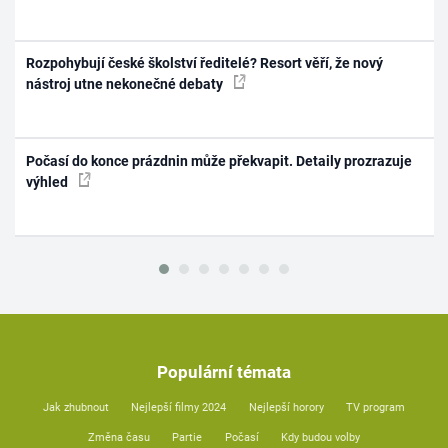
Rozpohybují české školství ředitelé? Resort věří, že nový
nástroj utne nekonečné debaty
Počasí do konce prázdnin může překvapit. Detaily prozrazuje
výhled
Populární témata
Jak zhubnout
Nejlepší filmy 2024
Nejlepší horory
TV program
Změna času
Partie
Počasí
Kdy budou volby