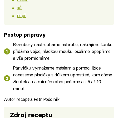
sůl
pepř
Postup přípravy
Brambory nastrouháme nahrubo, nakrájíme šunku,
přidáme vejce, hladkou mouku, osolíme, opepříme
a vše promícháme.
Pánvičku vymažeme máslem a pomocí lžíce
naneseme placičky s důlkem uprostřed, kam dáme
žloutek a na mírném ohni pečeme asi 5 až 10
minut.
Autor receptu: Petr Podolník
Zdroj receptu