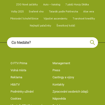
ZOO Nové začátky
Auto – katalog
7 pádů Honzy Dědka
Volby 2025
Svařené víno
Tatarák podle Pohlreicha
Aloe vera
Pěstování lichořeřišnice
Výpočet ascendentu
Tvarohové knedlíky
Nejlepší palačinky
Švestkový koláč
O FTV Prima
Management
Volná místa
Press
Reklama
Castingy a výzvy
HbbTV
Kontakty
Podmínky užívání
Zpracování osobních údajů
Cookies
Nápověda