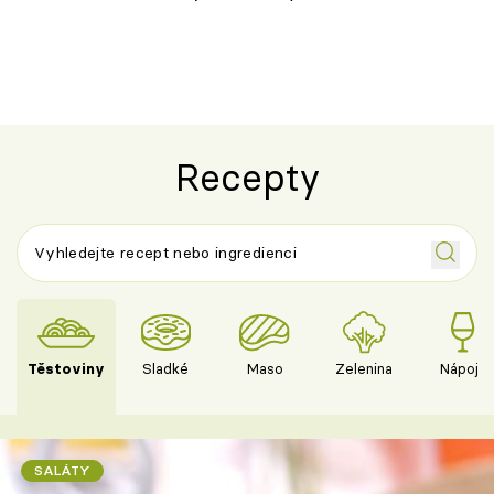
ovoce
Recepty
Těstoviny
Sladké
Maso
Zelenina
Nápoje
SALÁTY