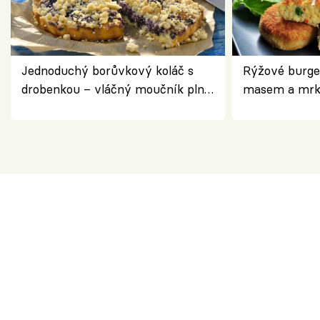
Jednoduchý borůvkový koláč s
Rýžové burge
drobenkou – vláčný moučník plný
masem a mrk
ovoce
salátem – leh