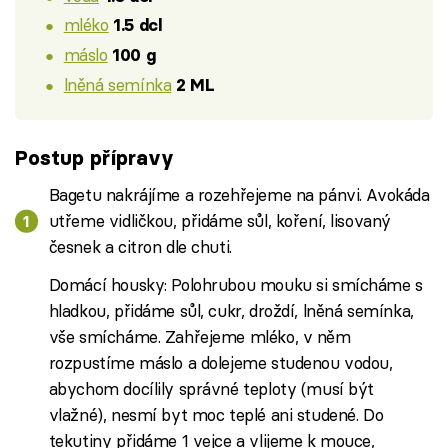
mléko
1.5 dcl
máslo
100 g
lněná semínka
2 ML
Postup přípravy
Bagetu nakrájíme a rozehřejeme na pánvi. Avokáda
utřeme vidličkou, přidáme sůl, koření, lisovaný
česnek a citron dle chuti.
Domácí housky: Polohrubou mouku si smícháme s
hladkou, přidáme sůl, cukr, droždí, lněná semínka,
vše smícháme. Zahřejeme mléko, v něm
rozpustíme máslo a dolejeme studenou vodou,
abychom docílily správné teploty (musí být
vlažné), nesmí byt moc teplé ani studené. Do
tekutiny přidáme 1 vejce a vlijeme k mouce,