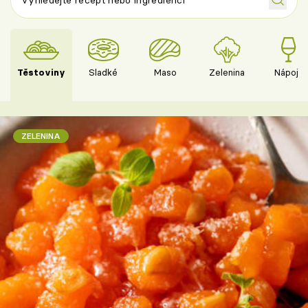
Těstoviny
Sladké
Maso
Zelenina
Nápoje
ZELENINA