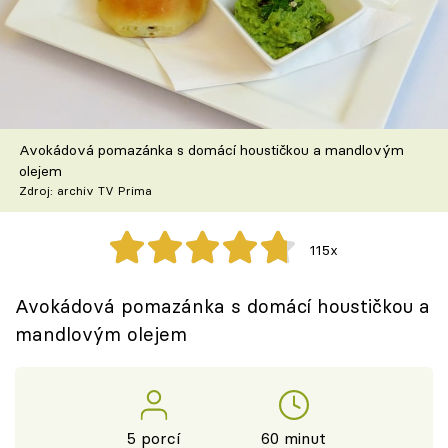
Škola vaření
Recepty z TV
Speciál: Cuketa
Avokádová pomazánka s domácí houstičkou a mandlovým
Těhotnej kuchař
olejem
Zdroj: archiv TV Prima
Sledujte prima+
115x
Přihlášení
Avokádová pomazánka s domácí houstičkou a
mandlovým olejem
Sledujte nás
5 porcí
60 minut