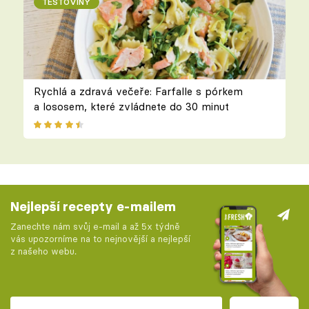
TĚSTOVINY
Rychlá a zdravá večeře: Farfalle s pórkem
a lososem, které zvládnete do 30 minut
Nejlepší recepty e-mailem
Zanechte nám svůj e-mail a až 5x týdně
vás upozorníme na to nejnovější a nejlepší
z našeho webu.