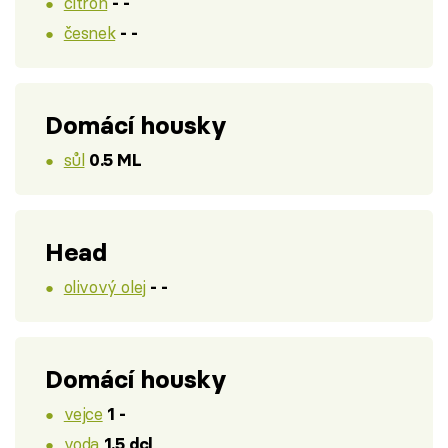
citron
- -
česnek
- -
Domácí housky
sůl
0.5 ML
Head
olivový olej
- -
Domácí housky
vejce
1 -
voda
1.5 dcl