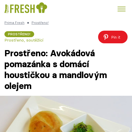
Prima Fresh
■
Prostřeno!
Kuře
Polévky k večeři
Rychlé večeře
Trendy:
PROSTŘENO!
Pin it
Prostřeno, soutěžící
Česká kuchyně
Čokoláda
Prostřeno: Avokádová
pomazánka s domácí
houstičkou a mandlovým
Témata
olejem
Recepty
Články
TV Program