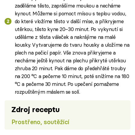
zaděláme těsto, zaprášíme moukou a necháme
kynout. Můžeme si pomoct mísou s teplou vodou,
do které vložíme těsto v další míse, a přikryjeme
utěrkou, těsto kyne 20–30 minut. Po vykynutí si
uděláme z těsta váleček a nakrájíme na malé
kousky. Vytvarujeme do tvaru housky a uložíme na
plech na pečicí papír. Vše znova přikryjeme a
necháme ještě kynout na plechu přikryté utěrkou
zhruba 20 minut. Pak dáme do předehřáté trouby
na 200 °C a pečeme 10 minut, poté snížíme na 180
°C a pečeme 30 minut. Po upečení pomažeme
rozpuštěným máslem se solí.
Zdroj receptu
Prostřeno, soutěžící