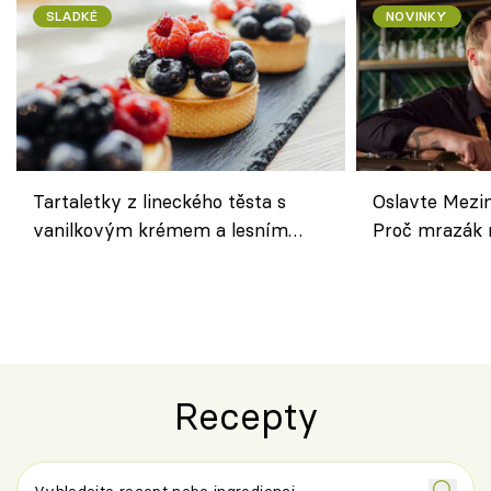
SLADKÉ
NOVINKY
Tartaletky z lineckého těsta s
Oslavte Mezin
vanilkovým krémem a lesním
Proč mrazák n
ovocem podle Bread Society
horku vsadit 
Recepty