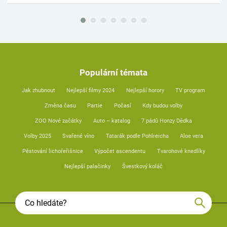
Populární témata
Jak zhubnout
Nejlepší filmy 2024
Nejlepší horory
TV program
Změna času
Partie
Počasí
Kdy budou volby
ZOO Nové začátky
Auto – katalog
7 pádů Honzy Dědka
Volby 2025
Svařené víno
Tatarák podle Pohlreicha
Aloe vera
Pěstování lichořeřišnice
Výpočet ascendentu
Tvarohové knedlíky
Nejlepší palačinky
Švestkový koláč