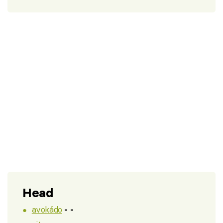
Head
avokádo
- -