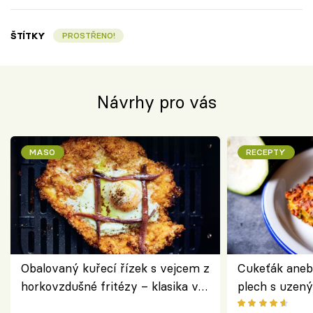
ŠTÍTKY
PROSTŘENO!
Návrhy pro vás
MASO
RECEPTY
Obalovaný kuřecí řízek s vejcem z
Cukeťák aneb
horkovzdušné fritézy – klasika v
plech s uzen
novém pojetí podle Jamieho
způsob, jak z