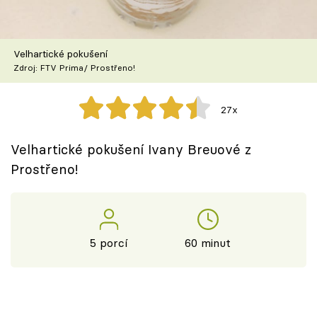
Škola vaření
Recepty z TV
Velhartické pokušení
Zdroj: FTV Prima/ Prostřeno!
Speciál: Cuketa
27x
Těhotnej kuchař
Velhartické pokušení Ivany Breuové z
Sledujte prima+
Prostřeno!
Přihlášení
5 porcí
60 minut
Sledujte nás