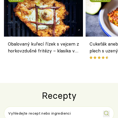
Obalovaný kuřecí řízek s vejcem z
Cukeťák aneb
horkovzdušné fritézy – klasika v
plech s uzen
novém pojetí podle Jamieho
způsob, jak z
Olivera
cukety
Recepty