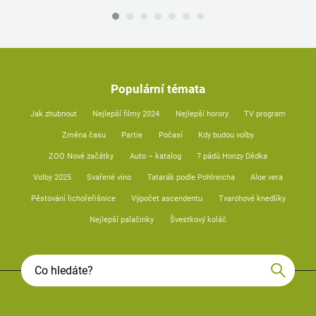
Populární témata
Jak zhubnout
Nejlepší filmy 2024
Nejlepší horory
TV program
Změna času
Partie
Počasí
Kdy budou volby
ZOO Nové začátky
Auto – katalog
7 pádů Honzy Dědka
Volby 2025
Svařené víno
Tatarák podle Pohlreicha
Aloe vera
Pěstování lichořeřišnice
Výpočet ascendentu
Tvarohové knedlíky
Nejlepší palačinky
Švestkový koláč