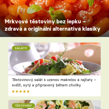
Mrkvové těstoviny bez lepku –
zdravá a originální alternativa klasiky
SALÁTY
Těstovinový salát s uzenou makrelou a rajčaty –
svěží, sytý a připravený během chvilky
TĚSTOVINY