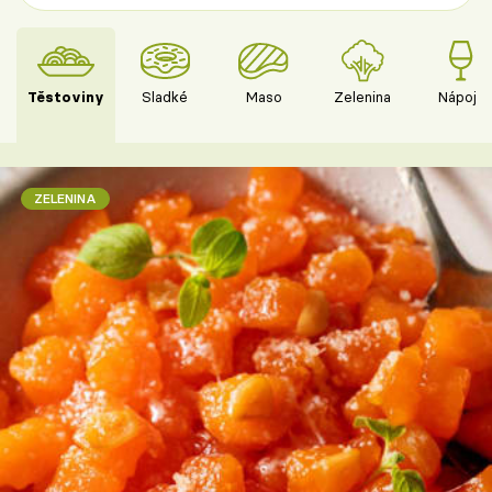
Těstoviny
Sladké
Maso
Zelenina
Nápoje
ZELENINA