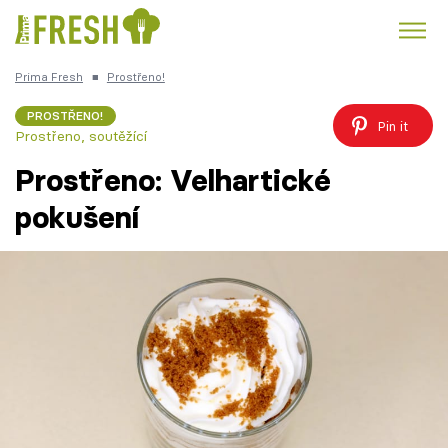
Prima Fresh
■
Prostřeno!
Kuře
Polévky k večeři
Rychlé večeře
Trendy:
PROSTŘENO!
Pin it
Prostřeno, soutěžící
Česká kuchyně
Čokoláda
Prostřeno: Velhartické
pokušení
Témata
Recepty
Články
TV Program