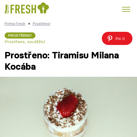
Prima Fresh
■
Prostřeno!
Kuře
Polévky k večeři
Rychlé večeře
Trendy:
PROSTŘENO!
Pin it
Prostřeno, soutěžící
Česká kuchyně
Čokoláda
Prostřeno: Tiramisu Milana
Kocába
Témata
Recepty
Články
TV Program