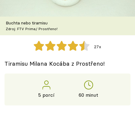
Škola vaření
Recepty z TV
Buchta nebo tiramisu
Zdroj: FTV Prima/ Prostřeno!
Speciál: Cuketa
27x
Těhotnej kuchař
Tiramisu Milana Kocába z Prostřeno!
Sledujte prima+
Přihlášení
5 porcí
60 minut
Sledujte nás