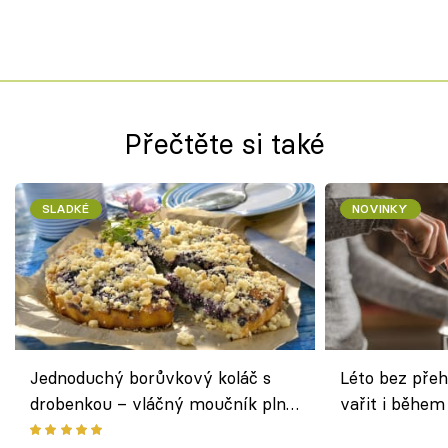
Přečtěte si také
SLADKÉ
NOVINKY
Jednoduchý borůvkový koláč s
Léto bez přeh
drobenkou – vláčný moučník plný
vařit i během
ovoce