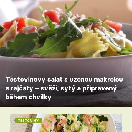
Těstovinový salát s uzenou makrelou
a rajčaty – svěží, sytý a připravený
během chvilky
TĚSTOVINY