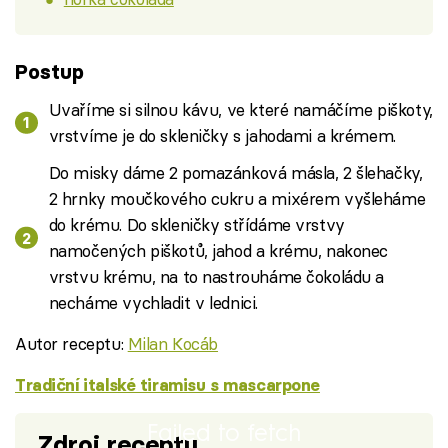
Postup
Uvaříme si silnou kávu, ve které namáčíme piškoty,
vrstvíme je do skleničky s jahodami a krémem.
Do misky dáme 2 pomazánková másla, 2 šlehačky,
2 hrnky moučkového cukru a mixérem vyšleháme
do krému. Do skleničky střídáme vrstvy
namočených piškotů, jahod a krému, nakonec
vrstvu krému, na to nastrouháme čokoládu a
necháme vychladit v lednici.
Autor receptu:
Milan Kocáb
Tradiční italské tiramisu s mascarpone
Failed to fetch
Zdroj receptu