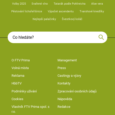
Volby 2025
Svařené víno
Tatarák podle Pohlreicha
Aloe vera
Pěstování lichořeřišnice
Výpočet ascendentu
Tvarohové knedlíky
Nejlepší palačinky
Švestkový koláč
O FTV Prima
Management
Volná místa
Press
Reklama
Castingy a výzvy
HbbTV
Kontakty
Podmínky užívání
Zpracování osobních údajů
Cookies
Nápověda
Vlastník FTV Prima spol. s
Redakce
r.o.