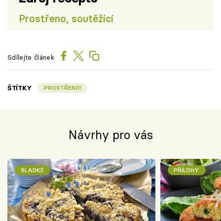
Prostřeno, soutěžící
Sdílejte článek
ŠTÍTKY
PROSTŘENO!
Návrhy pro vás
SLADKÉ
PŘÍLOHY