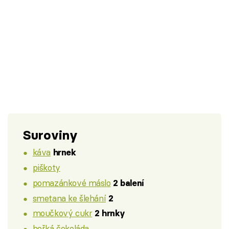
Suroviny
káva
hrnek
piškoty
pomazánkové máslo
2 balení
smetana ke šlehání
2
moučkový cukr
2 hrnky
hořká čokoláda