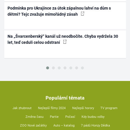
Podmínka pro Ukrajince za útok zápalnou lahví na dům s
dětmi? Tejc zvažuje mimořádný zásah
Na „Švarcenberský“ kanál už neodbočíte. Chyba vydržela 30
let, teď ceduli celou odstraní
Populární témata
Jak zhubnout
Nejlepší filmy 2024
Nejlepší horory
TV program
Změna času
Partie
Počasí
Kdy budou volby
ZOO Nové začátky
Auto – katalog
7 pádů Honzy Dědka