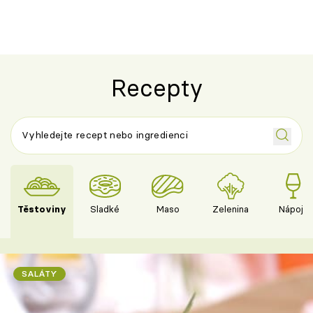
Recepty
Těstoviny
Sladké
Maso
Zelenina
Nápoje
SALÁTY