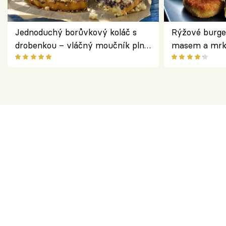
Jednoduchý borůvkový koláč s
Rýžové burge
drobenkou – vláčný moučník plný
masem a mrk
ovoce
salátem – leh