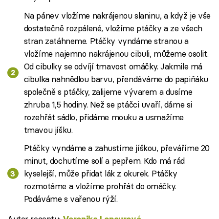
Na pánev vložíme nakrájenou slaninu, a když je vše
dostatečně rozpálené, vložíme ptáčky a ze všech
stran zatáhneme. Ptáčky vyndáme stranou a
vložíme najemno nakrájenou cibuli, můžeme osolit.
Od cibulky se odvíjí tmavost omáčky. Jakmile má
cibulka nahnědlou barvu, přendáváme do papiňáku
společně s ptáčky, zalijeme vývarem a dusíme
zhruba 1,5 hodiny. Než se ptáčci uvaří, dáme si
rozehřát sádlo, přidáme mouku a usmažíme
tmavou jíšku.
Ptáčky vyndáme a zahustíme jíškou, převáříme 20
minut, dochutíme solí a pepřem. Kdo má rád
kyselejší, může přidat lák z okurek. Ptáčky
rozmotáme a vložíme prohřát do omáčky.
Podáváme s vařenou rýží.
Autor receptu:
Veronika Lopourová