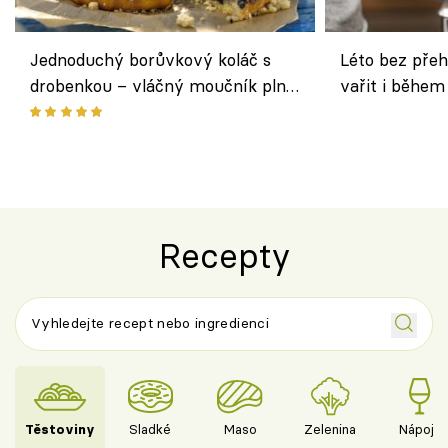
Jednoduchý borůvkový koláč s
Léto bez přeh
drobenkou – vláčný moučník plný
vařit i během
ovoce
Recepty
Těstoviny
Sladké
Maso
Zelenina
Nápoje