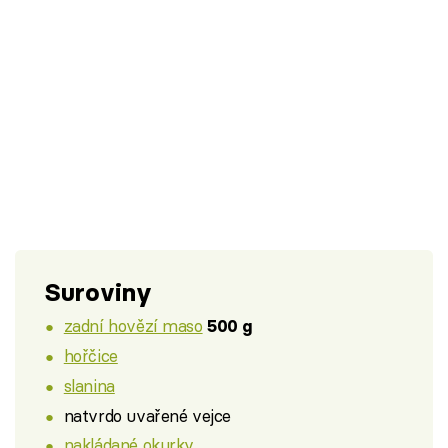
Suroviny
zadní hovězí maso
500 g
hořčice
slanina
natvrdo uvařené vejce
nakládané okurky