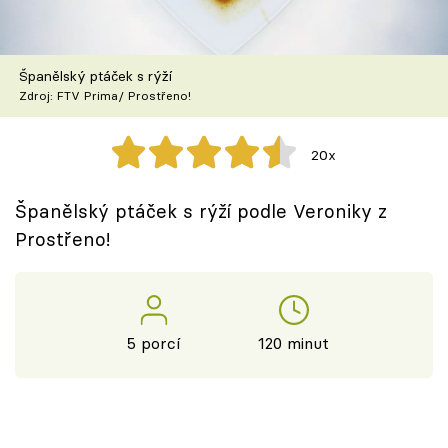
Škola vaření
Recepty z TV
Španělský ptáček s rýží
Zdroj: FTV Prima/ Prostřeno!
Speciál: Cuketa
20x
Těhotnej kuchař
Španělský ptáček s rýží podle Veroniky z
Sledujte prima+
Prostřeno!
Přihlášení
5 porcí
120 minut
Sledujte nás