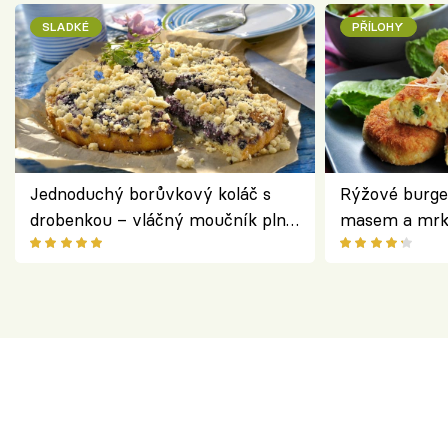
SLADKÉ
PŘÍLOHY
Jednoduchý borůvkový koláč s
Rýžové burge
drobenkou – vláčný moučník plný
masem a mrk
ovoce
salátem – leh