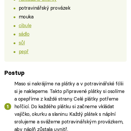
potravinářský provázek
mouka
cibule
sádlo
sůl
pepř
Postup
Maso si nakrájíme na plátky a v potravinářské fólii
si je naklepeme. Takto připravené plátky si osolíme
a opepříme z každé strany. Celé plátky potřeme
hořčicí. Do každého plátku si začneme vkládat
vajíčko, okurku a slaninu. Každý plátek s náplní
srolujeme a svážeme potravinářským provázkem,
aby náplň zůstala uvnitř.