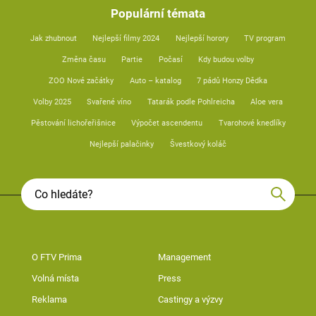
Populární témata
Jak zhubnout
Nejlepší filmy 2024
Nejlepší horory
TV program
Změna času
Partie
Počasí
Kdy budou volby
ZOO Nové začátky
Auto – katalog
7 pádů Honzy Dědka
Volby 2025
Svařené víno
Tatarák podle Pohlreicha
Aloe vera
Pěstování lichořeřišnice
Výpočet ascendentu
Tvarohové knedlíky
Nejlepší palačinky
Švestkový koláč
O FTV Prima
Management
Volná místa
Press
Reklama
Castingy a výzvy