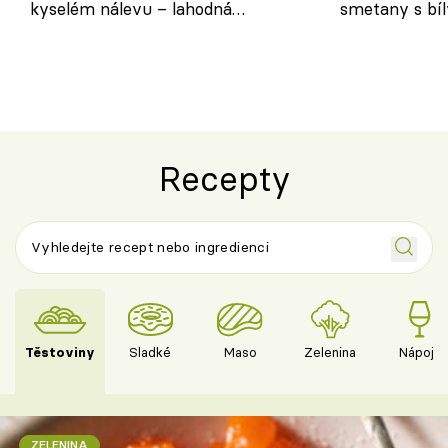
kyselém nálevu – lahodná
smetany s bí
chuťovka do spíže
osvěžující de
Recepty
Těstoviny
Sladké
Maso
Zelenina
Nápoje
ZELENINA