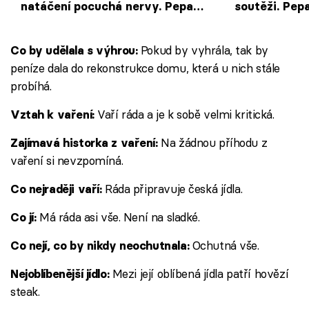
natáčení pocuchá nervy. Pepa
soutěži. Pep
odjede zachraňovat matku
důchodce pro
Pokud by vyhrála, tak by
Co by udělala s výhrou:
peníze dala do rekonstrukce domu, která u nich stále
probíhá.
Vaří ráda a je k sobě velmi kritická.
Vztah k vaření:
Na žádnou příhodu z
Zajímavá historka z vaření:
vaření si nevzpomíná.
Ráda připravuje česká jídla.
Co nejraději vaří:
Má ráda asi vše. Není na sladké.
Co jí:
Ochutná vše.
Co nejí, co by nikdy neochutnala:
Mezi její oblíbená jídla patří hovězí
Nejoblíbenější jídlo:
steak.