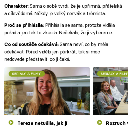
Sama o sobě tvrdí, že je upřímná, přátelská
Charakter:
a cílevědomá. Někdy je velký nervák a trémista.
Přihlásila se sama, protože viděla
Proč se přihlásila:
pořad a jen tak to zkusila. Nečekala, že ji vybereme.
Sama neví, co by měla
Co od soutěže očekává:
očekávat. Pořad viděla jen párkrát, tak si moc
nedovede představit, co ji čeká.
SERIÁLY A FILMY
SERIÁLY A FILM
Tereza netušila, jak jí
Rozruch v kulinářské