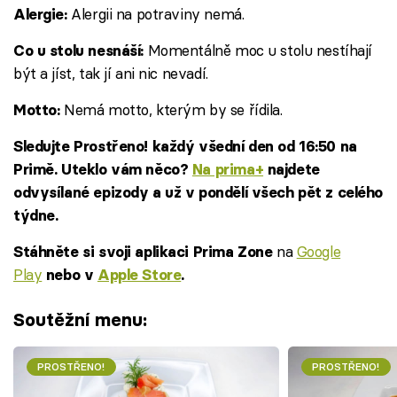
Alergii na potraviny nemá.
Alergie:
Momentálně moc u stolu nestíhají
Co u stolu nesnáší:
být a jíst, tak jí ani nic nevadí.
Nemá motto, kterým by se řídila.
Motto:
Sledujte Prostřeno! každý všední den od 16:50 na
Primě. Uteklo vám něco?
Na prima+
najdete
odvysílané epizody a už v pondělí všech pět z celého
týdne.
na
Google
Stáhněte si svoji aplikaci Prima Zone
Play
nebo v
Apple Store
.
Soutěžní menu:
PROSTŘENO!
PROSTŘENO!