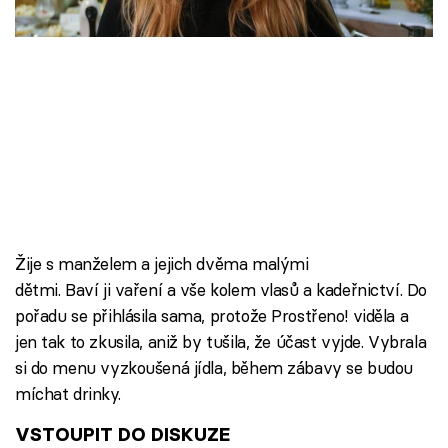
Škola vaření
Recepty z TV
Speciál: Cuketa
Těhotnej kuchař
Sledujte prima+
Žije s manželem a jejich dvěma malými
Přihlášení
dětmi. Baví ji vaření a vše kolem vlasů a kadeřnictví. Do
pořadu se přihlásila sama, protože Prostřeno! viděla a
jen tak to zkusila, aniž by tušila, že účast vyjde. Vybrala
Sledujte nás
si do menu vyzkoušená jídla, během zábavy se budou
míchat drinky.
VSTOUPIT DO DISKUZE