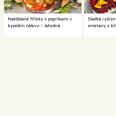
Nakládané hříbky s paprikami v
Sladká rybízo
kyselém nálevu – lahodná
smetany s bí
chuťovka do spíže
osvěžující de