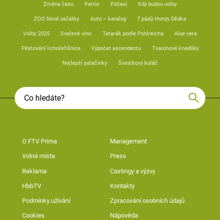
Změna času
Partie
Počasí
Kdy budou volby
ZOO Nové začátky
Auto – katalog
7 pádů Honzy Dědka
Volby 2025
Svařené víno
Tatarák podle Pohlreicha
Aloe vera
Pěstování lichořeřišnice
Výpočet ascendentu
Tvarohové knedlíky
Nejlepší palačinky
Švestkový koláč
O FTV Prima
Management
Volná místa
Press
Reklama
Castingy a výzvy
HbbTV
Kontakty
Podmínky užívání
Zpracování osobních údajů
Cookies
Nápověda