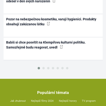
odešel v den svých narozenin
Pozor na nebezpečnou kosmetiku, varují hygienici. Produkty
obsahují zakázanou látku
Babiš si chce posvítit na Klempířovu kulturní politiku.
Samozřejmě budu reagovat, uvedl
Populární témata
Jak zhubnout
Nejlepší filmy 2024
Nejlepší horory
TV program