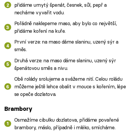
přidáme umytý špenát, česnek, sůl, pepř a
necháme vyvařit vodu.
Pořádně naklepeme maso, aby bylo co největší,
přidáme koření na kuře.
První verze: na maso dáme slaninu, uzený sýr a
směs.
Druhá verze: na maso dáme slaninu, uzený sýr
špenátovou směs a nivu.
Obě rolády srolujeme a svážeme nití. Celou roládu
můžeme ještě lehce obalit v mouce s kořením, lépe
se opeče dozlatova.
Brambory
Osmažíme cibulku dozlatova, přidáme povařené
brambory, máslo, případně i mléko, smícháme.