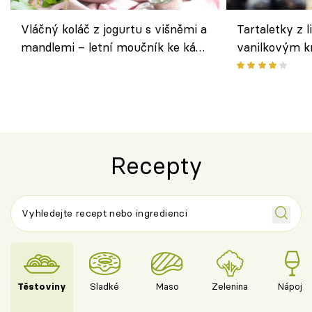
Vláčný koláč z jogurtu s višněmi a
Tartaletky z l
mandlemi – letní moučník ke kávě
vanilkovým k
i na oslavu
ovocem podle
Recepty
Těstoviny
Sladké
Maso
Zelenina
Nápoje