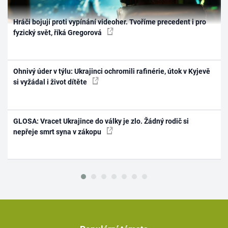
Hráči bojují proti vypínání videoher. Tvoříme precedent i pro
fyzický svět, říká Gregorová
Ohnivý úder v týlu: Ukrajinci ochromili rafinérie, útok v Kyjevě
si vyžádal i život dítěte
GLOSA: Vracet Ukrajince do války je zlo. Žádný rodič si
nepřeje smrt syna v zákopu