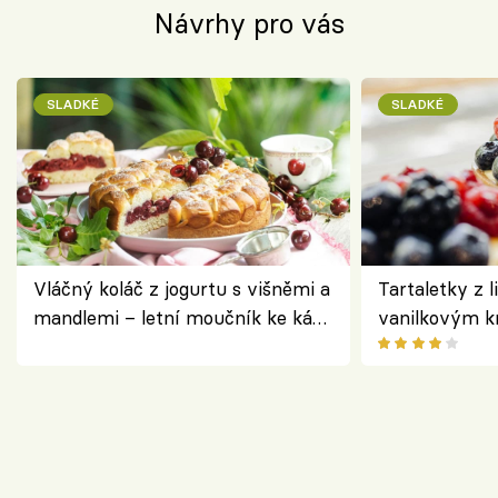
Návrhy pro vás
SLADKÉ
SLADKÉ
Vláčný koláč z jogurtu s višněmi a
Tartaletky z l
mandlemi – letní moučník ke kávě
vanilkovým k
i na oslavu
ovocem podle