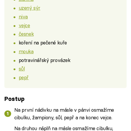
uzený sýr
niva
vejce
česnek
koření na pečené kuře
mouka
potravinářský provázek
sůl
pepř
Postup
Na první nádivku na másle v pánvi osmažíme
cibulku, žampiony, sůl, pepř a na konec vejce.
Na druhou náplň na másle osmažíme cibulku,