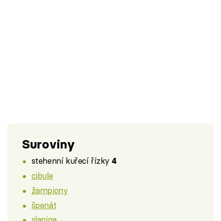
Suroviny
stehenní kuřecí řízky
4
cibule
žampiony
špenát
slanina