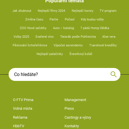
Populární témata
Jak zhubnout
Nejlepší filmy 2024
Nejlepší horory
TV program
Změna času
Partie
Počasí
Kdy budou volby
ZOO Nové začátky
Auto – katalog
7 pádů Honzy Dědka
Volby 2025
Svařené víno
Tatarák podle Pohlreicha
Aloe vera
Pěstování lichořeřišnice
Výpočet ascendentu
Tvarohové knedlíky
Nejlepší palačinky
Švestkový koláč
O FTV Prima
Management
Volná místa
Press
Reklama
Castingy a výzvy
HbbTV
Kontakty