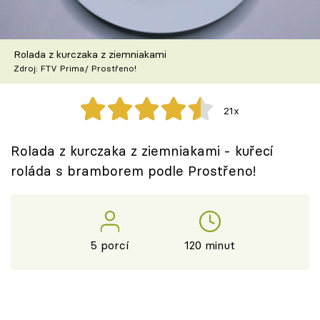
Škola vaření
Recepty z TV
Rolada z kurczaka z ziemniakami
Zdroj: FTV Prima/ Prostřeno!
Speciál: Cuketa
21x
Těhotnej kuchař
Rolada z kurczaka z ziemniakami - kuřecí
Sledujte prima+
roláda s bramborem podle Prostřeno!
Přihlášení
5 porcí
120 minut
Sledujte nás