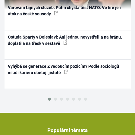
Varování tajných služeb: Putin chystá test NATO. Ve hře je i
útok na české sousedy
Ostuda Sparty v Boleslavi: Ani jednou nevystřelila na bránu,
doplatila na třesk v sestavě
Vyhýbá se generace Z vedoucím pozicím? Podle sociologů
mladí kariéru obětují jistotě
Populární témata