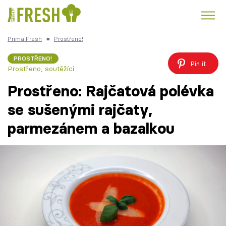
Prima Fresh
■
Prostřeno!
Kuře
Polévky k večeři
Rychlé večeře
Trendy:
PROSTŘENO!
Pin it
Prostřeno, soutěžící
Česká kuchyně
Čokoláda
Prostřeno: Rajčatová polévka
se sušenými rajčaty,
parmezánem a bazalkou
Témata
Recepty
Články
TV Program