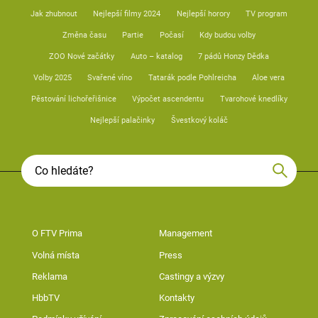
Jak zhubnout
Nejlepší filmy 2024
Nejlepší horory
TV program
Změna času
Partie
Počasí
Kdy budou volby
ZOO Nové začátky
Auto – katalog
7 pádů Honzy Dědka
Volby 2025
Svařené víno
Tatarák podle Pohlreicha
Aloe vera
Pěstování lichořeřišnice
Výpočet ascendentu
Tvarohové knedlíky
Nejlepší palačinky
Švestkový koláč
O FTV Prima
Management
Volná místa
Press
Reklama
Castingy a výzvy
HbbTV
Kontakty