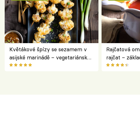
Květákové špízy se sezamem v
Rajčatová om
asijské marinádě – vegetariánská
rajčat – zákla
chuťovka z grilu