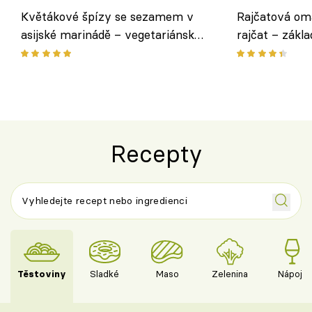
Květákové špízy se sezamem v
Rajčatová om
asijské marinádě – vegetariánská
rajčat – zákla
chuťovka z grilu
Recepty
Těstoviny
Sladké
Maso
Zelenina
Nápoje