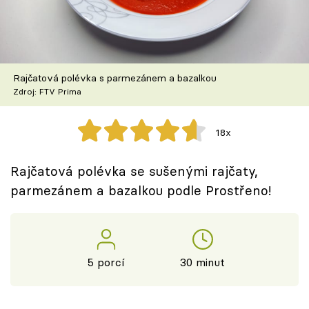
Škola vaření
Recepty z TV
Rajčatová polévka s parmezánem a bazalkou
Speciál: Cuketa
Zdroj: FTV Prima
Těhotnej kuchař
18x
Sledujte prima+
Rajčatová polévka se sušenými rajčaty,
parmezánem a bazalkou podle Prostřeno!
Přihlášení
Sledujte nás
5 porcí
30 minut