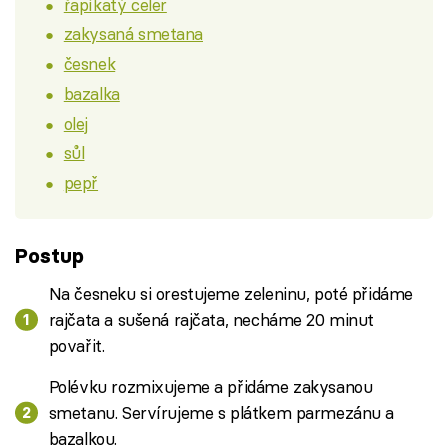
řapíkatý celer
zakysaná smetana
česnek
bazalka
olej
sůl
pepř
Postup
Na česneku si orestujeme zeleninu, poté přidáme
rajčata a sušená rajčata, necháme 20 minut
povařit.
Polévku rozmixujeme a přidáme zakysanou
smetanu. Servírujeme s plátkem parmezánu a
bazalkou.