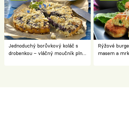
Jednoduchý borůvkový koláč s
Rýžové burge
drobenkou – vláčný moučník plný
masem a mrk
ovoce
salátem – leh