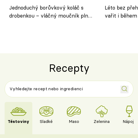
Jednoduchý borůvkový koláč s
Léto bez přeh
drobenkou – vláčný moučník plný
vařit i během
ovoce
Recepty
Těstoviny
Sladké
Maso
Zelenina
Nápoje