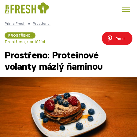
Prima Fresh
■
Prostřeno!
Kuře
Polévky k večeři
Rychlé večeře
Trendy:
PROSTŘENO!
Pin it
Prostřeno, soutěžící
Česká kuchyně
Čokoláda
Prostřeno: Proteinové
volanty mázlý ňaminou
Témata
Recepty
Články
TV Program