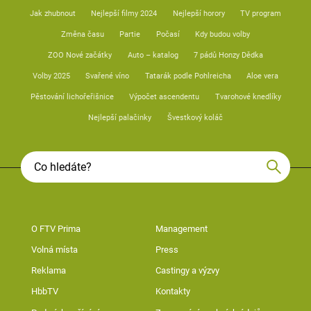
Jak zhubnout
Nejlepší filmy 2024
Nejlepší horory
TV program
Změna času
Partie
Počasí
Kdy budou volby
ZOO Nové začátky
Auto – katalog
7 pádů Honzy Dědka
Volby 2025
Svařené víno
Tatarák podle Pohlreicha
Aloe vera
Pěstování lichořeřišnice
Výpočet ascendentu
Tvarohové knedlíky
Nejlepší palačinky
Švestkový koláč
O FTV Prima
Management
Volná místa
Press
Reklama
Castingy a výzvy
HbbTV
Kontakty