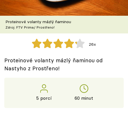
Škola vaření
Recepty z TV
Proteinové volanty mázlý ňaminou
Zdroj: FTV Prima/ Prostřeno!
Speciál: Cuketa
26x
Těhotnej kuchař
Proteinové volanty mázlý ňaminou od
Sledujte prima+
Nastyho z Prostřeno!
Přihlášení
5 porcí
60 minut
Sledujte nás