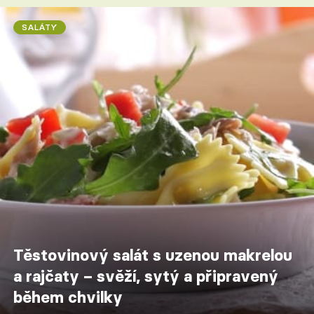
SALÁTY
Těstovinový salát s uzenou makrelou
a rajčaty – svěží, sytý a připravený
během chvilky