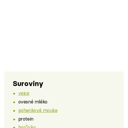
Suroviny
vejce
ovesné mléko
pohanková mouka
protein
borůvky