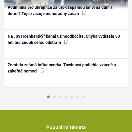
Podmínka pro Ukrajince za útok zápalnou lahví na dům s
dětmi? Tejc zvažuje mimořádný zásah
Na „Švarcenberský“ kanál už neodbočíte. Chyba vydržela 30
let, teď ceduli celou odstraní
Zemřela známá influencerka. Towleová podlehla vzácné a
zákeřné nemoci
Populární témata