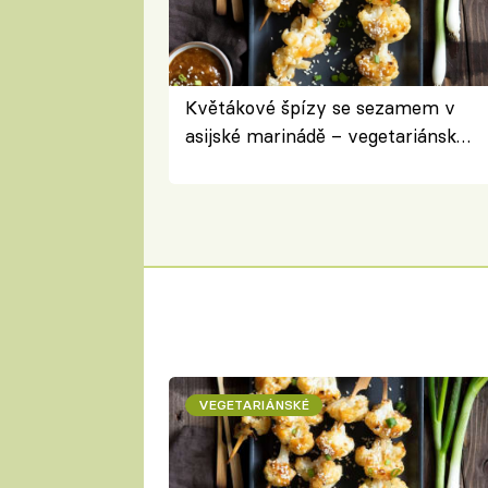
Květákové špízy se sezamem v
asijské marinádě – vegetariánská
chuťovka z grilu
VEGETARIÁNSKÉ