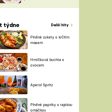
TORKY
ESH
t týdne
Další hity
Plněné cukety s krůtím
masem
Hrníčková buchta s
ovocem
Aperol Spritz
Plněné papriky s rajskou
omáčkou