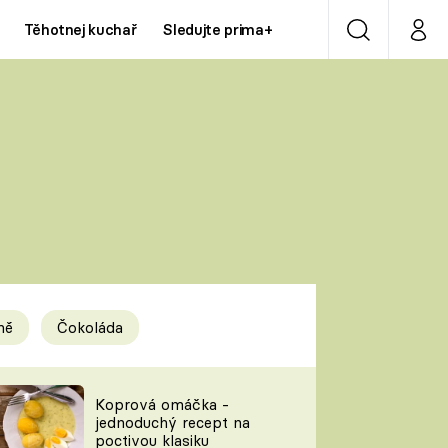
Těhotnej kuchař
Sledujte prima+
Vyhledávání
Můj p
Prima+
Y
CNN Prima NEWS
Prima ZOOM
ÍDLA
Prima LIVING
Prima Ženy
ně
Čokoláda
Prima LAJK
y
Koprová omáčka -
jednoduchý recept na
Sledujte nás
poctivou klasiku