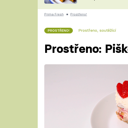
skvělý způsob, jak
ZDENĚK
zpracovat přerostlé
ČESKO NA TALÍŘI
cukety
POHLREICH
Prima Fresh
■
Prostřeno!
KAROLÍNA,
JAROSLAV SAPÍK
DOMÁCÍ
Prostřeno, soutěžící
PROSTŘENO!
KUCHAŘKA
KAROLÍNA
KAMBERSKÁ
Prostřeno: Piš