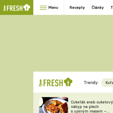
Menu
Recepty
Články
T
Oblíbené
Přílohy
recepty
HRANOLKY
HOUBY
KNEDLÍKY
DÝNĚ
KAŠE
RYCHLOVKY
Trendy:
Kuř
Populární
Videorecept
Cukeťák aneb cuketový
nákyp na plech
kuchaři
s uzeným masem –
TEĎ VAŘÍ ŠÉF!