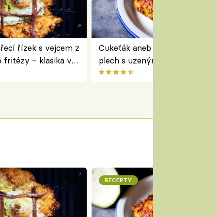
ecí řízek s vejcem z
Cukeťák aneb cuketový nákyp
fritézy – klasika v
plech s uzeným masem – skvě
 podle Jamieho
způsob, jak zpracovat přerostl
cukety
RECEPTY