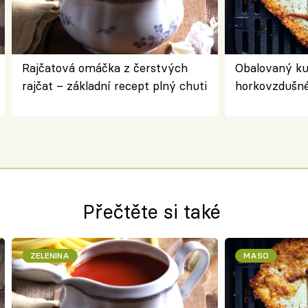
Rajčatová omáčka z čerstvých
Obalovaný kuř
rajčat – základní recept plný chuti
horkovzdušné 
novém pojetí
Olivera
Přečtěte si také
ZELENINA
MASO