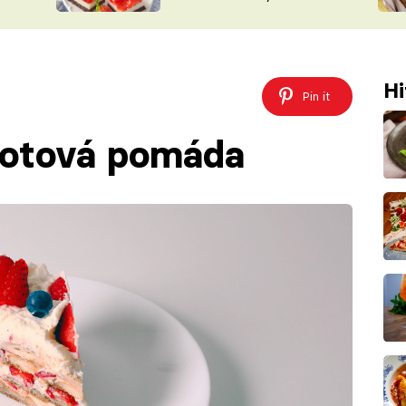
nepotřebujete troubu
ŠÉFREDAK
VYCHYTÁVKY
SOUTĚŽ FR
NA NÁKUPECH
ČASOPIS
Hi
Pin it
kotová pomáda