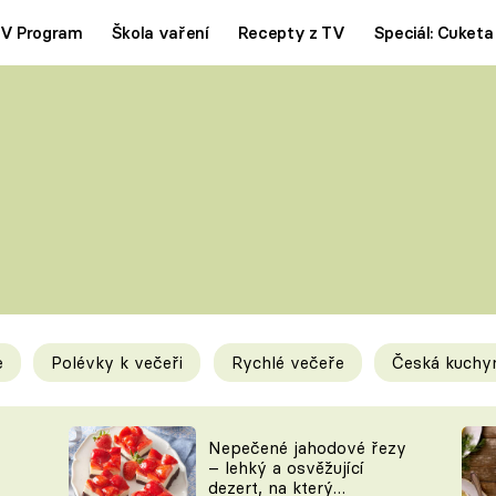
V Program
Škola vaření
Recepty z TV
Speciál: Cuketa
Polévky
Saláty
ČESKÁ KLASIKA
TĚSTOVIN
SILNÉ VÝVARY
SLADKÉ
KRÉMOVÉ
BEZMASÁ J
e
Polévky k večeři
Rychlé večeře
Česká kuchy
y
Tipy a triky
Novink
Nepečené jahodové řezy
– lehký a osvěžující
dezert, na který
KAM ZA JÍDLEM
BLOG