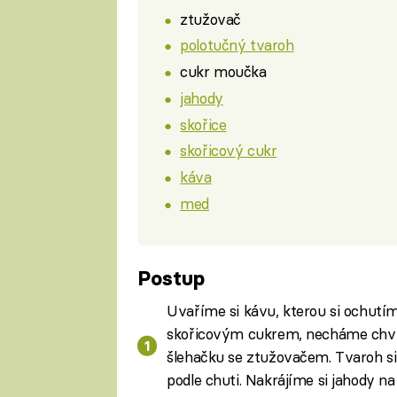
ztužovač
polotučný tvaroh
cukr moučka
jahody
skořice
skořicový cukr
káva
med
Postup
Uvaříme si kávu, kterou si ochutím
skořicovým cukrem, necháme chvíl
šlehačku se ztužovačem. Tvaroh s
podle chuti. Nakrájíme si jahody na