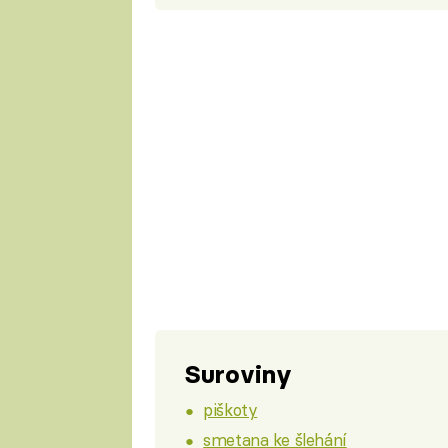
Suroviny
piškoty
smetana ke šlehání