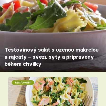
Těstovinový salát s uzenou makrelou
a rajčaty – svěží, sytý a připravený
během chvilky
TĚSTOVINY