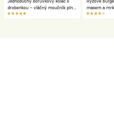
Jednoduchý borůvkový koláč s
Rýžové burge
drobenkou – vláčný moučník plný
masem a mrk
ovoce
salátem – leh