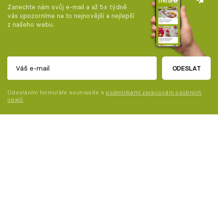
Zanechte nám svůj e-mail a až 5x týdně
vás upozorníme na to nejnovější a nejlepší
z našeho webu.
ODESLAT
Odesláním formuláře souhlasíte s
podmínkami zpracování osobních
údajů