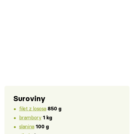
Suroviny
filet z lososa
850 g
brambory
1 kg
slanina
100 g