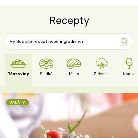
Recepty
Těstoviny
Sladké
Maso
Zelenina
Nápoje
SALÁTY