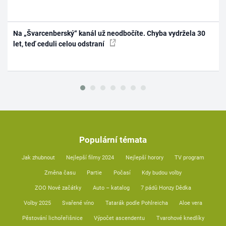
Na „Švarcenberský“ kanál už neodbočíte. Chyba vydržela 30
let, teď ceduli celou odstraní
Populární témata
Jak zhubnout
Nejlepší filmy 2024
Nejlepší horory
TV program
Změna času
Partie
Počasí
Kdy budou volby
ZOO Nové začátky
Auto – katalog
7 pádů Honzy Dědka
Volby 2025
Svařené víno
Tatarák podle Pohlreicha
Aloe vera
Pěstování lichořeřišnice
Výpočet ascendentu
Tvarohové knedlíky