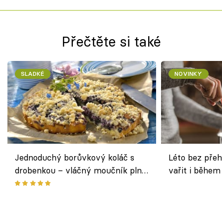
Přečtěte si také
SLADKÉ
NOVINKY
Jednoduchý borůvkový koláč s
Léto bez přeh
drobenkou – vláčný moučník plný
vařit i během
ovoce