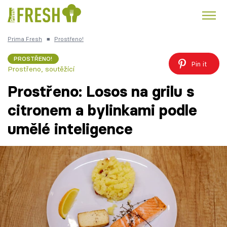
Prima Fresh
■
Prostřeno!
Kuře
Polévky k večeři
Rychlé večeře
Trendy:
PROSTŘENO!
Pin it
Prostřeno, soutěžící
Česká kuchyně
Čokoláda
Prostřeno: Losos na grilu s
citronem a bylinkami podle
umělé inteligence
Témata
Recepty
Články
TV Program