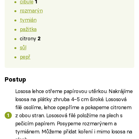
cibule
1
rozmarýn
tymián
pažitka
citrony
2
sůl
pepř
Postup
Lososa lehce otřeme papírovou utěrkou. Nakrájíme
lososa na plátky zhruba 4–5 cm široké. Lososová
filé osolíme, lehce opepříme a pokapeme citronem
z obou stran. Lososová filé položíme na plech s
pečicím papírem. Posypeme rozmarýnem a
tymiánem. Můžeme přidat koření i mimo lososa na