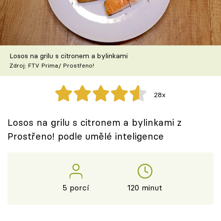
Škola vaření
Recepty z TV
Losos na grilu s citronem a bylinkami
Speciál: Cuketa
Zdroj: FTV Prima/ Prostřeno!
Těhotnej kuchař
28x
Sledujte prima+
Losos na grilu s citronem a bylinkami z
Prostřeno! podle umělé inteligence
Přihlášení
Sledujte nás
5 porcí
120 minut