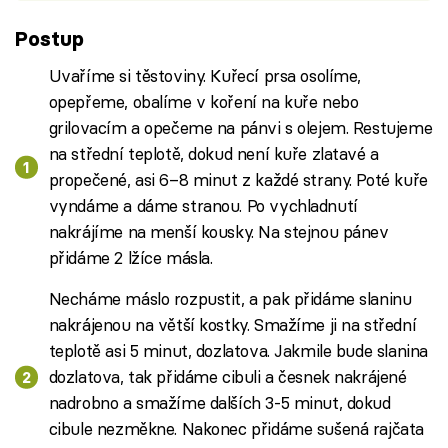
Postup
Uvaříme si těstoviny. Kuřecí prsa osolíme,
opepřeme, obalíme v koření na kuře nebo
grilovacím a opečeme na pánvi s olejem. Restujeme
na střední teplotě, dokud není kuře zlatavé a
propečené, asi 6–8 minut z každé strany. Poté kuře
vyndáme a dáme stranou. Po vychladnutí
nakrájíme na menší kousky. Na stejnou pánev
přidáme 2 lžíce másla.
Necháme máslo rozpustit, a pak přidáme slaninu
nakrájenou na větší kostky. Smažíme ji na střední
teplotě asi 5 minut, dozlatova. Jakmile bude slanina
dozlatova, tak přidáme cibuli a česnek nakrájené
nadrobno a smažíme dalších 3-5 minut, dokud
cibule nezměkne. Nakonec přidáme sušená rajčata