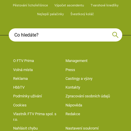
Pěstování lichořeřišnice
Výpočet ascendentu
Tvarohové knedlíky
Nejlepší palačinky
Švestkový koláč
O FTV Prima
Management
Volná místa
Press
Reklama
Castingy a výzvy
HbbTV
Kontakty
Podmínky užívání
Zpracování osobních údajů
Cookies
Nápověda
Vlastník FTV Prima spol. s
Redakce
r.o.
Nahlásit chybu
Nastavení soukromí