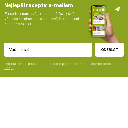
Nejlepší recepty e-mailem
Zanechte nám svůj e-mail a až 5x týdně
vás upozorníme na to nejnovější a nejlepší
z našeho webu.
ODESLAT
Odesláním formuláře souhlasíte s
podmínkami zpracování osobních
údajů