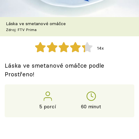
Škola vaření
Recepty z TV
Láska ve smetanové omáčce
Zdroj: FTV Prima
Speciál: Cuketa
14x
Těhotnej kuchař
Láska ve smetanové omáčce podle
Sledujte prima+
Prostřeno!
Přihlášení
5 porcí
60 minut
Sledujte nás