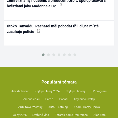
Zemřel známý hudebník a producent Orbit. Spolupracoval s
hvězdami jako Madonna a U2
Útok v Tanvaldu: Pachatel měl pobodat tři lidi, na místě
zasahuje policie
Populární témata
Jak zhubnout
Nejlepší filmy 2024
Nejlepší horory
TV program
Změna času
Partie
Počasí
Kdy budou volby
ZOO Nové začátky
Auto – katalog
7 pádů Honzy Dědka
Volby 2025
Svařené víno
Tatarák podle Pohlreicha
Aloe vera