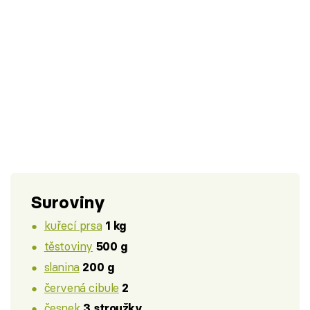
Suroviny
kuřecí prsa
1 kg
těstoviny
500 g
slanina
200 g
červená cibule
2
česnek
3 stroužky