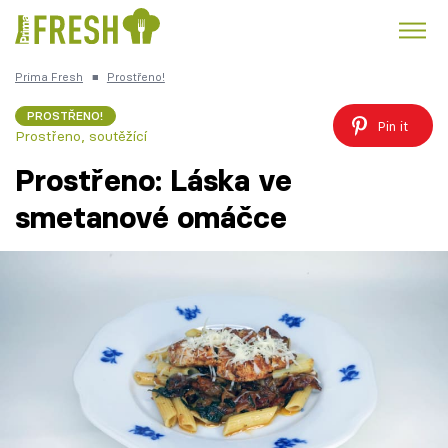
Prima Fresh
■
Prostřeno!
Kuře
Polévky k večeři
Rychlé večeře
Trendy:
PROSTŘENO!
Pin it
Prostřeno, soutěžící
Česká kuchyně
Čokoláda
Prostřeno: Láska ve
smetanové omáčce
Témata
Recepty
Články
TV Program