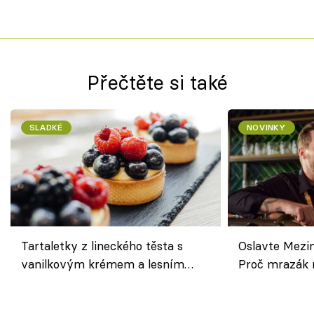
Přečtěte si také
SLADKÉ
NOVINKY
Tartaletky z lineckého těsta s
Oslavte Mezin
vanilkovým krémem a lesním
Proč mrazák n
ovocem podle Bread Society
horku vsadit 