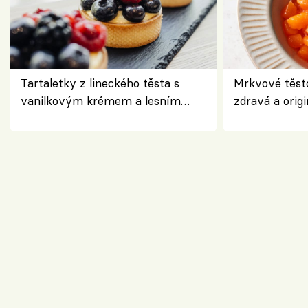
Tartaletky z lineckého těsta s
Mrkvové těst
vanilkovým krémem a lesním
zdravá a origi
ovocem podle Bread Society
klasiky