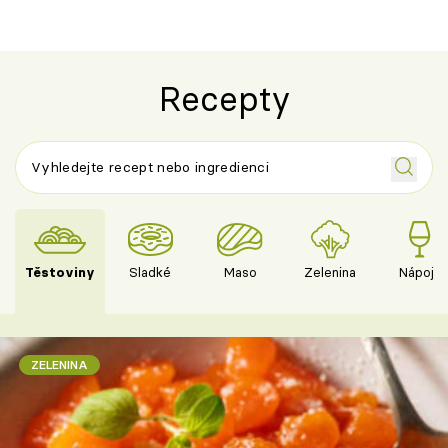
Recepty
Těstoviny
Sladké
Maso
Zelenina
Nápoje
ZELENINA