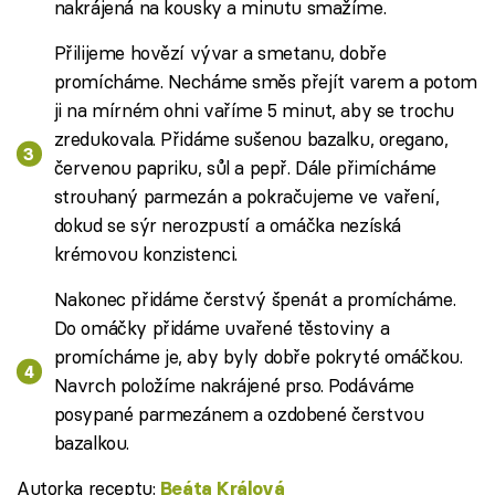
nakrájená na kousky a minutu smažíme.
Přilijeme hovězí vývar a smetanu, dobře
promícháme. Necháme směs přejít varem a potom
ji na mírném ohni vaříme 5 minut, aby se trochu
zredukovala. Přidáme sušenou bazalku, oregano,
červenou papriku, sůl a pepř. Dále přimícháme
strouhaný parmezán a pokračujeme ve vaření,
dokud se sýr nerozpustí a omáčka nezíská
krémovou konzistenci.
Nakonec přidáme čerstvý špenát a promícháme.
Do omáčky přidáme uvařené těstoviny a
promícháme je, aby byly dobře pokryté omáčkou.
Navrch položíme nakrájené prso. Podáváme
posypané parmezánem a ozdobené čerstvou
bazalkou.
Autorka receptu:
Beáta Králová