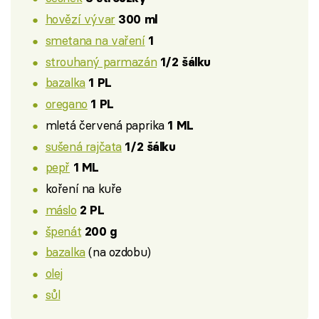
hovězí vývar
300 ml
smetana na vaření
1
strouhaný parmazán
1/2 šálku
bazalka
1 PL
oregano
1 PL
mletá červená paprika
1 ML
sušená rajčata
1/2 šálku
pepř
1 ML
koření na kuře
máslo
2 PL
špenát
200 g
bazalka
(na ozdobu)
olej
sůl