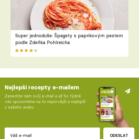
Super jednoduše: Špagety s paprikovým pestem
podle Zdeňka Pohlreicha
Nejlepší recepty e-mailem
Zanechte nám svůj e-mail a až 5x týdně
vás upozorníme na to nejnovější a nejlepší
z našeho webu.
ODESLAT