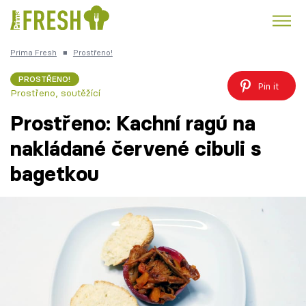
Prima Fresh
■
Prostřeno!
Kuře
Polévky k večeři
Rychlé večeře
Trendy:
PROSTŘENO!
Pin it
Prostřeno, soutěžící
Česká kuchyně
Čokoláda
Prostřeno: Kachní ragú na
nakládané červené cibuli s
bagetkou
Témata
Recepty
Články
TV Program