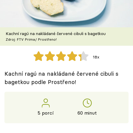
Škola vaření
Recepty z TV
Kachní ragú na nakládané červené cibuli s bagetkou
Speciál: Cuketa
Zdroj: FTV Prima/ Prostřeno!
Těhotnej kuchař
18x
Sledujte prima+
Kachní ragú na nakládané červené cibuli s
bagetkou podle Prostřeno!
Přihlášení
Sledujte nás
5 porcí
60 minut