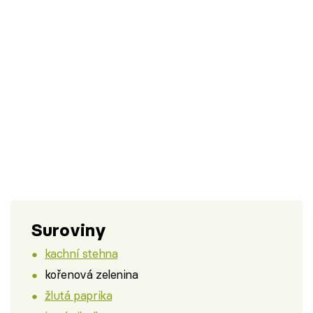
Suroviny
kachní stehna
kořenová zelenina
žlutá paprika