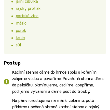
jarní cibulka
rajský protlak
portské víno
máslo
pórek
kmín
sůl
Postup
Kachní stehna dáme do hrnce spolu s kořením,
zalijeme vodou a povaříme. Povařená stehna dáme
do pekáčku, okmínujeme, osolíme, opepříme,
podlijeme vývarem a dáme péct do trouby.
Na pánvi orestujeme na másle zeleninu, poté
přidáme upečená obraná kachní stehna a rajský