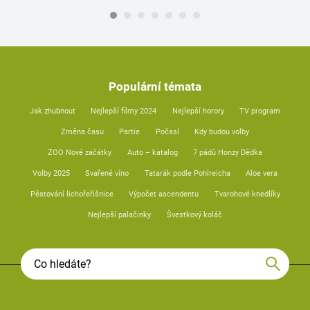
Populární témata
Jak zhubnout
Nejlepší filmy 2024
Nejlepší horory
TV program
Změna času
Partie
Počasí
Kdy budou volby
ZOO Nové začátky
Auto – katalog
7 pádů Honzy Dědka
Volby 2025
Svařené víno
Tatarák podle Pohlreicha
Aloe vera
Pěstování lichořeřišnice
Výpočet ascendentu
Tvarohové knedlíky
Nejlepší palačinky
Švestkový koláč