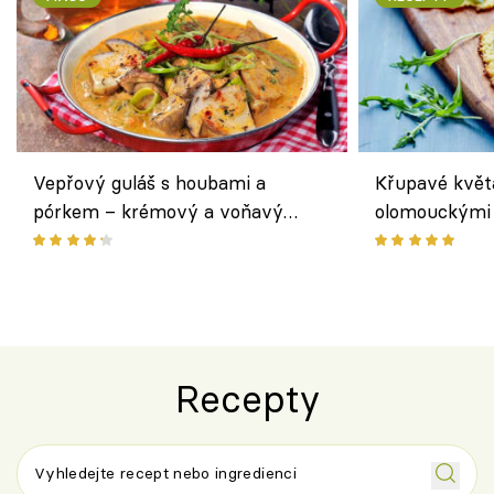
Vepřový guláš s houbami a
Křupavé květ
pórkem – krémový a voňavý
olomouckými 
pokrm z jednoho hrnce
bezlepkový o
českým sýre
Recepty