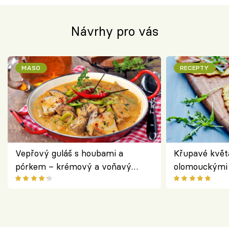
Návrhy pro vás
MASO
RECEPTY
Vepřový guláš s houbami a
Křupavé květ
pórkem – krémový a voňavý
olomouckými 
pokrm z jednoho hrnce
bezlepkový o
českým sýre