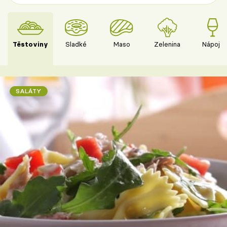
Těstoviny
Sladké
Maso
Zelenina
Nápoje
SALÁTY