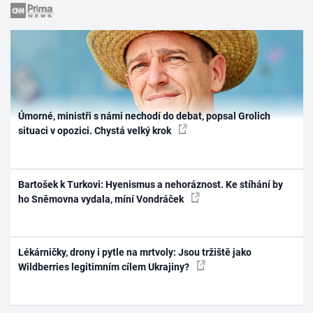
Úmorné, ministři s námi nechodí do debat, popsal Grolich
situaci v opozici. Chystá velký krok
Bartošek k Turkovi: Hyenismus a nehoráznost. Ke stíhání by
ho Sněmovna vydala, míní Vondráček
Lékárničky, drony i pytle na mrtvoly: Jsou tržiště jako
Wildberries legitimním cílem Ukrajiny?