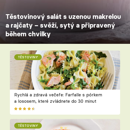
Těstovinový salát s uzenou makrelou
a rajčaty – svěží, sytý a připravený
během chvilky
TĚSTOVINY
Rychlá a zdravá večeře: Farfalle s pórkem
a lososem, které zvládnete do 30 minut
TĚSTOVINY