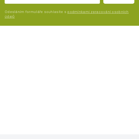
Odesláním formuláře souhlasíte s
podmínkami zpracování osobních
údajů