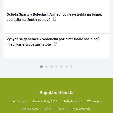
Ostuda Sparty v Boleslavi: Ani jednou nevystřelila na bránu,
doplatila na třesk v sestavě
Vyhýbá se generace Z vedoucím pozicím? Podle sociologů
mladí kariéru obětují jistotě
Populární témata
Jak zhubnout
Nejlepší filmy 2024
Nejlepší horory
TV program
Změna času
Partie
Počasí
Kdy budou volby