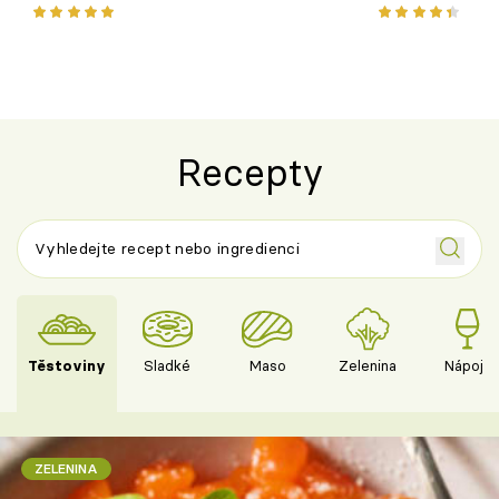
chuťovka z grilu
Recepty
Těstoviny
Sladké
Maso
Zelenina
Nápoje
ZELENINA