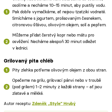
osolíme a necháme 10–15 minut, aby pustily vodu.
Pak dobře vymačkáme, ať nejsou tzatziki vodnaté.
Smícháme s jogurtem, prolisovaným česnekem,
citronovou šťávou, olivovým olejem, solí a pepřem.
Můžeme přidat čerstvý kopr nebo mátu pro
osvěžení. Necháme alespoň 30 minut odležet
v lednici.
Grilovaný pita chléb
Pity zlehka potřeme olivovým olejem z obou stran.
Opečeme na grilu, grilovací pánvi nebo v troubě
(pod grilem) 1–2 minuty z každé strany – ať jsou
zlatavé a měkké.
Autor receptu:
Zdeněk „Style“ Hrubý