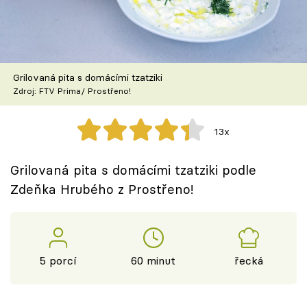
Škola vaření
Recepty z TV
Grilovaná pita s domácími tzatziki
Speciál: Cuketa
Zdroj: FTV Prima/ Prostřeno!
Těhotnej kuchař
13x
Sledujte prima+
Grilovaná pita s domácími tzatziki podle
Zdeňka Hrubého z Prostřeno!
Přihlášení
Sledujte nás
5 porcí
60 minut
řecká