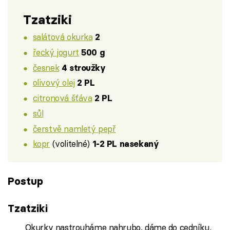
Tzatziki
salátová okurka
2
řecký jogurt
500 g
česnek
4 stroužky
olivový olej
2 PL
citronová šťáva
2 PL
sůl
čerstvě namletý pepř
kopr
(volitelné)
1-2 PL nasekaný
Postup
Tzatziki
Okurky nastrouháme nahrubo, dáme do cedníku,