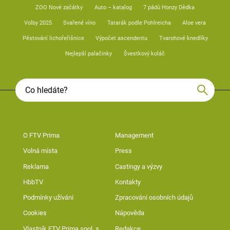
ZOO Nové začátky
Auto – katalog
7 pádů Honzy Dědka
Volby 2025
Svařené víno
Tatarák podle Pohlreicha
Aloe vera
Pěstování lichořeřišnice
Výpočet ascendentu
Tvarohové knedlíky
Nejlepší palačinky
Švestkový koláč
O FTV Prima
Management
Volná místa
Press
Reklama
Castingy a výzvy
HbbTV
Kontakty
Podmínky užívání
Zpracování osobních údajů
Cookies
Nápověda
Vlastník FTV Prima spol. s
Redakce