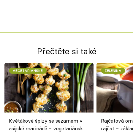
Přečtěte si také
VEGETARIÁNSKÉ
ZELENINA
Květákové špízy se sezamem v
Rajčatová om
asijské marinádě – vegetariánská
rajčat – zákla