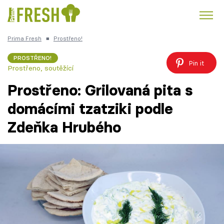
Prima Fresh
■
Prostřeno!
Kuře
Polévky k večeři
Rychlé večeře
Trendy:
PROSTŘENO!
Pin it
Prostřeno, soutěžící
Česká kuchyně
Čokoláda
Prostřeno: Grilovaná pita s
domácími tzatziki podle
Zdeňka Hrubého
Témata
Recepty
Články
TV Program