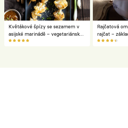
Květákové špízy se sezamem v
Rajčatová om
asijské marinádě – vegetariánská
rajčat – zákla
chuťovka z grilu