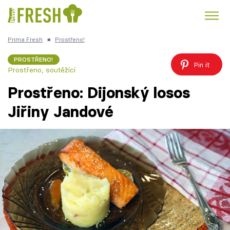
Prima Fresh
■
Prostřeno!
Kuře
Polévky k večeři
Rychlé večeře
Trendy:
PROSTŘENO!
Pin it
Prostřeno, soutěžící
Česká kuchyně
Čokoláda
Prostřeno: Dijonský losos
Jiřiny Jandové
Témata
Recepty
Články
TV Program