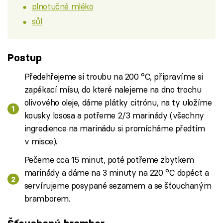
plnotučné mléko
sůl
Postup
Předehřejeme si troubu na 200 °C, připravíme si
zapékací mísu, do které nalejeme na dno trochu
olivového oleje, dáme plátky citrónu, na ty uložíme
kousky lososa a potřeme 2/3 marinády (všechny
ingredience na marinádu si promícháme předtím
v misce).
Pečeme cca 15 minut, poté potřeme zbytkem
marinády a dáme na 3 minuty na 220 °C dopéct a
servírujeme posypané sezamem a se šťouchaným
bramborem.