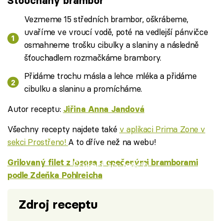
Šťouchaný brambor
Vezmeme 15 středních brambor, oškrábeme,
uvaříme ve vroucí vodě, poté na vedlejší pánvičce
osmahneme trošku cibulky a slaniny a následně
šťouchadlem rozmačkáme brambory.
Přidáme trochu másla a lehce mléka a přidáme
cibulku a slaninu a promícháme.
Autor receptu:
Jiřina Anna Jandová
Všechny recepty najdete také
v aplikaci Prima Zone v
sekci Prostřeno!
A to dříve než na webu!
Grilovaný filet z lososa s opečenými bramborami
Failed to fetch
podle Zdeňka Pohlreicha
Zdroj receptu