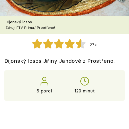
Škola vaření
Recepty z TV
Dijonský losos
Zdroj: FTV Prima/ Prostřeno!
Speciál: Cuketa
27x
Těhotnej kuchař
Dijonský losos Jiřiny Jandové z Prostřeno!
Sledujte prima+
Přihlášení
5 porcí
120 minut
Sledujte nás