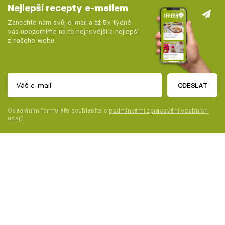
Nejlepší recepty e-mailem
Zanechte nám svůj e-mail a až 5x týdně
vás upozorníme na to nejnovější a nejlepší
z našeho webu.
ODESLAT
Odesláním formuláře souhlasíte s
podmínkami zpracování osobních
údajů