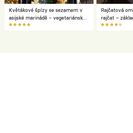
Květákové špízy se sezamem v
Rajčatová om
asijské marinádě – vegetariánská
rajčat – zákla
chuťovka z grilu