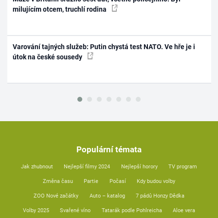
milujícím otcem, truchlí rodina
Varování tajných služeb: Putin chystá test NATO. Ve hře je i
útok na české sousedy
Populární témata
Jak zhubnout
Nejlepší filmy 2024
Nejlepší horory
TV program
Změna času
Partie
Počasí
Kdy budou volby
ZOO Nové začátky
Auto – katalog
7 pádů Honzy Dědka
Volby 2025
Svařené víno
Tatarák podle Pohlreicha
Aloe vera