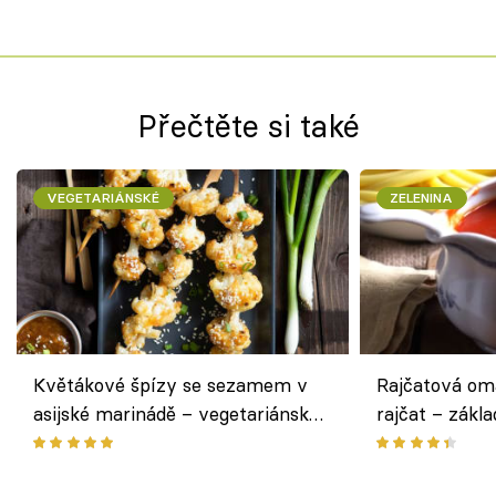
Přečtěte si také
VEGETARIÁNSKÉ
ZELENINA
Květákové špízy se sezamem v
Rajčatová om
asijské marinádě – vegetariánská
rajčat – zákla
chuťovka z grilu