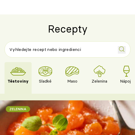
Recepty
Těstoviny
Sladké
Maso
Zelenina
Nápoje
ZELENINA