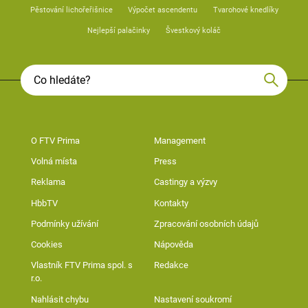
Pěstování lichořeřišnice
Výpočet ascendentu
Tvarohové knedlíky
Nejlepší palačinky
Švestkový koláč
O FTV Prima
Management
Volná místa
Press
Reklama
Castingy a výzvy
HbbTV
Kontakty
Podmínky užívání
Zpracování osobních údajů
Cookies
Nápověda
Vlastník FTV Prima spol. s
Redakce
r.o.
Nahlásit chybu
Nastavení soukromí