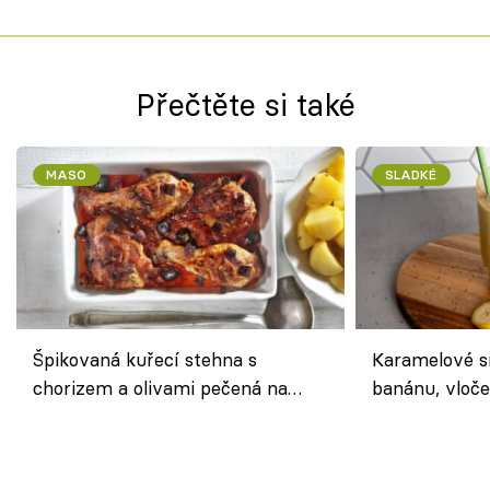
Přečtěte si také
MASO
SLADKÉ
Špikovaná kuřecí stehna s
Karamelové s
chorizem a olivami pečená na
banánu, vloče
letní zelenině – šťavnaté maso s
snídaně do sk
výraznou chutí inspirovanou
Španělskem