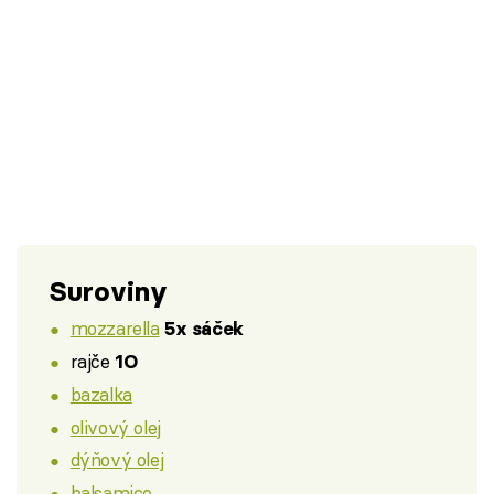
Suroviny
mozzarella
5x sáček
rajče
1O
bazalka
olivový olej
dýňový olej
balsamico