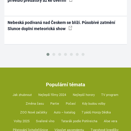
přivedlo predátory až ke dveřím
Nebeská podívaná nad Českem se blíží. Působivé zatmění
Slunce doplní meteorická show
Populární témata
Jak zhubnout
Nejlepší filmy 2024
Nejlepší horory
TV program
Změna času
Partie
Počasí
Kdy budou volby
ZOO Nové začátky
Auto – katalog
7 pádů Honzy Dědka
Volby 2025
Svařené víno
Tatarák podle Pohlreicha
Aloe vera
Pěstování lichořeřišnice
Výpočet ascendentu
Tvarohové knedlíky