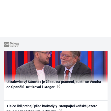
Ultralevicový Sánchez je žábou na prameni, pustil se Vondra
do Španělů. Kritizoval i Gregor
Tisíce lidí prchají před krokodýly. Stoupající keňské jezero