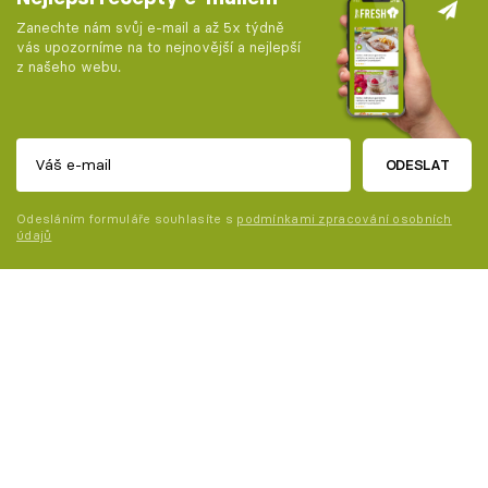
Zanechte nám svůj e-mail a až 5x týdně
vás upozorníme na to nejnovější a nejlepší
z našeho webu.
ODESLAT
Odesláním formuláře souhlasíte s
podmínkami zpracování osobních
údajů