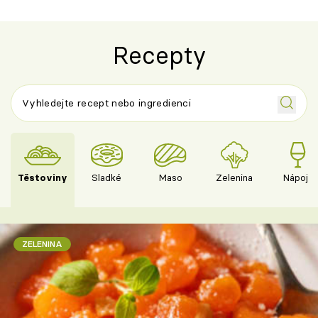
Recepty
Těstoviny
Sladké
Maso
Zelenina
Nápoje
ZELENINA