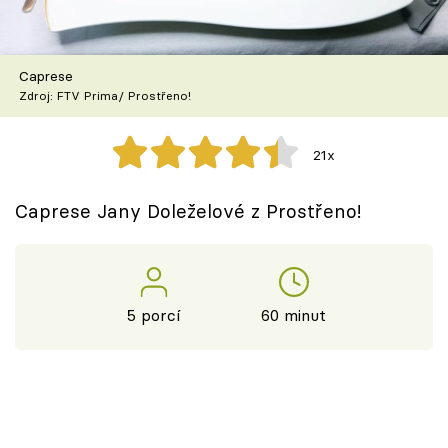
Škola vaření
Recepty z TV
Caprese
Zdroj: FTV Prima/ Prostřeno!
Speciál: Cuketa
21x
Těhotnej kuchař
Caprese Jany Doleželové z Prostřeno!
Sledujte prima+
Přihlášení
5 porcí
60 minut
Sledujte nás