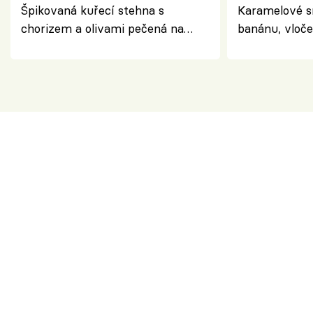
Špikovaná kuřecí stehna s
Karamelové s
chorizem a olivami pečená na
banánu, vloče
letní zelenině – šťavnaté maso s
snídaně do sk
výraznou chutí inspirovanou
Španělskem