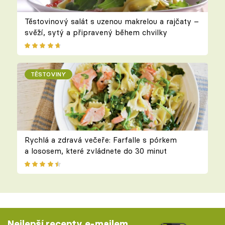
Těstovinový salát s uzenou makrelou a rajčaty –
svěží, sytý a připravený během chvilky
TĚSTOVINY
Rychlá a zdravá večeře: Farfalle s pórkem
a lososem, které zvládnete do 30 minut
Nejlepší recepty e-mailem