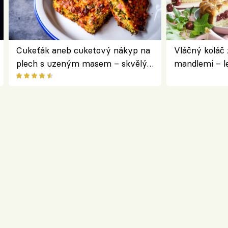
Cukeťák aneb cuketový nákyp na
Vláčný koláč 
plech s uzeným masem – skvělý
mandlemi – l
způsob, jak zpracovat přerostlé
i na oslavu
cukety