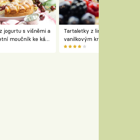
z jogurtu s višněmi a
Tartaletky z lineckého těsta s
etní moučník ke kávě
vanilkovým krémem a lesním
ovocem podle Bread Society