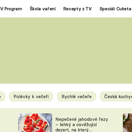
V Program
Škola vaření
Recepty z TV
Speciál: Cuketa
Polévky
Saláty
ČESKÁ KLASIKA
TĚSTOVIN
SILNÉ VÝVARY
SLADKÉ
KRÉMOVÉ
BEZMASÁ J
e
Polévky k večeři
Rychlé večeře
Česká kuchy
y
Tipy a triky
Novink
Nepečené jahodové řezy
– lehký a osvěžující
dezert, na který
KAM ZA JÍDLEM
BLOG