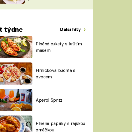
TORKY
ESH
t týdne
Další hity
Plněné cukety s krůtím
masem
Hrníčková buchta s
ovocem
Aperol Spritz
Plněné papriky s rajskou
omáčkou