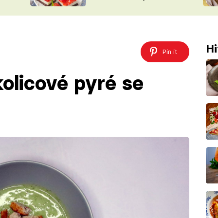
nepotřebujete troubu
ŠÉFREDAK
VYCHYTÁVKY
SOUTĚŽ FR
NA NÁKUPECH
ČASOPIS
Hi
Pin it
kolicové pyré se