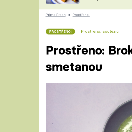
skvělý způsob, jak
ZDENĚK
zpracovat přerostlé
ČESKO NA TALÍŘI
cukety
POHLREICH
Prima Fresh
■
Prostřeno!
KAROLÍNA,
JAROSLAV SAPÍK
DOMÁCÍ
Prostřeno, soutěžící
PROSTŘENO!
KUCHAŘKA
KAROLÍNA
KAMBERSKÁ
Prostřeno: Bro
smetanou