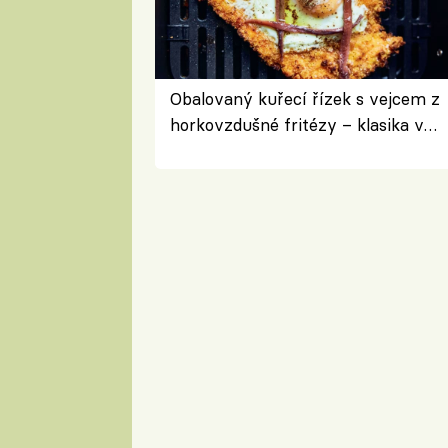
Obalovaný kuřecí řízek s vejcem z
horkovzdušné fritézy – klasika v
novém pojetí podle Jamieho
Olivera