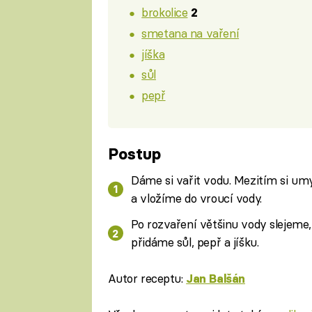
brokolice
2
smetana na vaření
jíška
sůl
pepř
Postup
Dáme si vařit vodu. Mezitím si umyj
a vložíme do vroucí vody.
Po rozvaření většinu vody slejeme
přidáme sůl, pepř a jíšku.
Autor receptu:
Jan Balšán