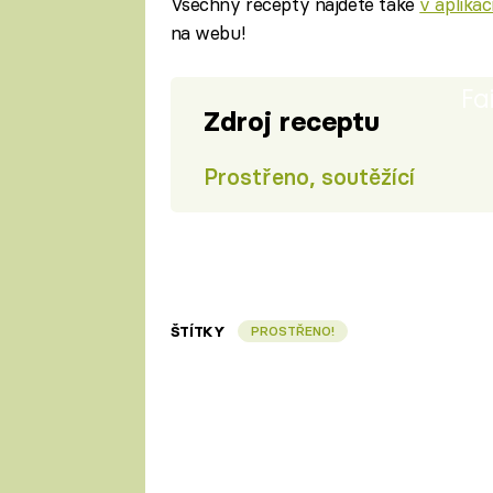
Všechny recepty najdete také
v aplika
na webu!
Fa
Zdroj receptu
Prostřeno, soutěžící
ŠTÍTKY
PROSTŘENO!