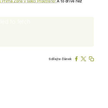
ci Prima Zone v sekci Prostřeno!
A to dříve než
iled to fetch
Sdílejte článek