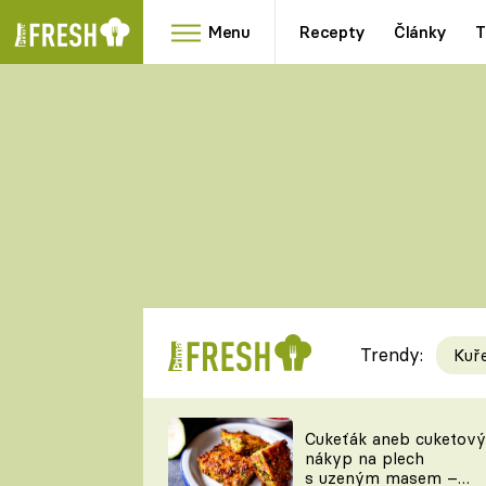
Menu
Recepty
Články
T
Oblíbené
Přílohy
recepty
HRANOLKY
HOUBY
KNEDLÍKY
DÝNĚ
KAŠE
RYCHLOVKY
Trendy:
Kuř
Populární
Videorecept
Cukeťák aneb cuketový
nákyp na plech
kuchaři
s uzeným masem –
TEĎ VAŘÍ ŠÉF!