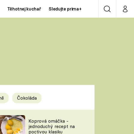
Těhotnej kuchař
Sledujte prima+
Vyhledávání
Můj p
Prima+
Y
CNN Prima NEWS
Prima ZOOM
ÍDLA
Prima LIVING
Prima Ženy
ně
Čokoláda
Prima LAJK
y
Koprová omáčka -
jednoduchý recept na
Sledujte nás
poctivou klasiku