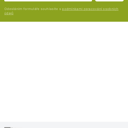
Odesláním formuláře souhlasíte s
podmínkami zpracování osobních
údajů