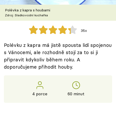
Škola vaření
Polévka z kapra s houbami
Zdroj: Sladkovodní kuchařka
Recepty z TV
Speciál: Cuketa
35x
Těhotnej kuchař
Polévku z kapra má jistě spousta lidí spojenou
s Vánocemi, ale rozhodně stojí za to si ji
Sledujte prima+
připravit kdykoliv během roku. A
doporučujeme přihodit houby.
Přihlášení
Sledujte nás
4 porce
60 minut