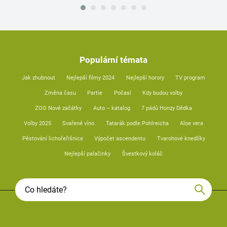
Populární témata
Jak zhubnout
Nejlepší filmy 2024
Nejlepší horory
TV program
Změna času
Partie
Počasí
Kdy budou volby
ZOO Nové začátky
Auto – katalog
7 pádů Honzy Dědka
Volby 2025
Svařené víno
Tatarák podle Pohlreicha
Aloe vera
Pěstování lichořeřišnice
Výpočet ascendentu
Tvarohové knedlíky
Nejlepší palačinky
Švestkový koláč