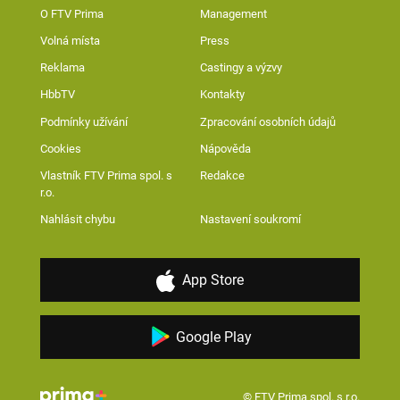
O FTV Prima
Management
Volná místa
Press
Reklama
Castingy a výzvy
HbbTV
Kontakty
Podmínky užívání
Zpracování osobních údajů
Cookies
Nápověda
Vlastník FTV Prima spol. s
Redakce
r.o.
Nahlásit chybu
Nastavení soukromí
App Store
Google Play
© FTV Prima spol. s r.o.