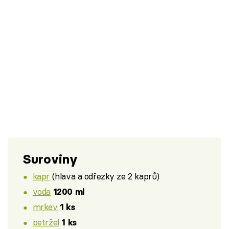
Suroviny
kapr
(hlava a odřezky ze 2 kaprů)
voda
1200 ml
mrkev
1 ks
petržel
1 ks