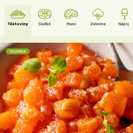
Těstoviny
Sladké
Maso
Zelenina
Nápoje
ZELENINA