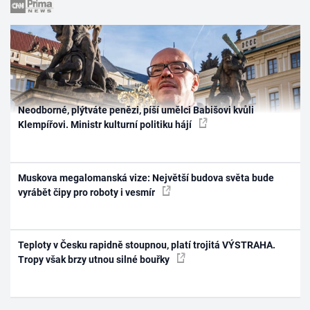
Neodborné, plýtváte penězi, píší umělci Babišovi kvůli
Klempířovi. Ministr kulturní politiku hájí
Muskova megalomanská vize: Největší budova světa bude
vyrábět čipy pro roboty i vesmír
Teploty v Česku rapidně stoupnou, platí trojitá VÝSTRAHA.
Tropy však brzy utnou silné bouřky