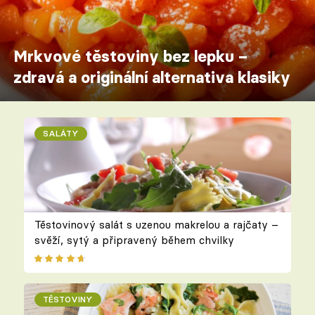
Mrkvové těstoviny bez lepku –
zdravá a originální alternativa klasiky
SALÁTY
Těstovinový salát s uzenou makrelou a rajčaty –
svěží, sytý a připravený během chvilky
TĚSTOVINY