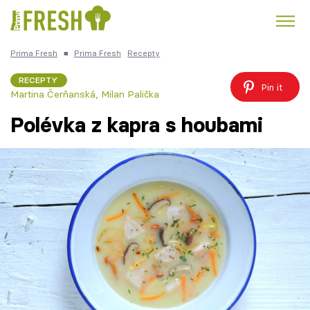
Prima Fresh
■
Prima Fresh
Recepty
Kuře
Polévky k večeři
Rychlé večeře
Trendy:
RECEPTY
Pin it
Martina Čerňanská
,
Milan Palička
Česká kuchyně
Čokoláda
Polévka z kapra s houbami
Témata
Recepty
Články
TV Program