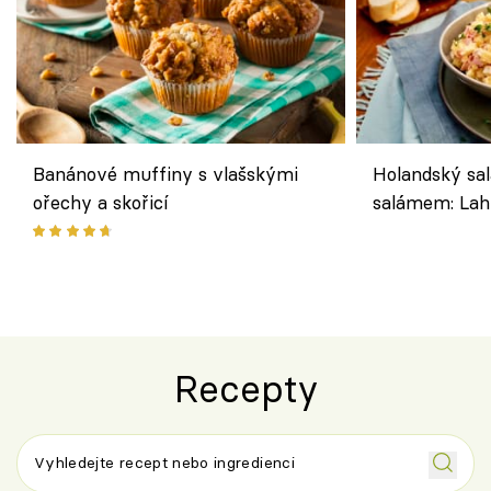
Banánové muffiny s vlašskými
Holandský sal
ořechy a skořicí
salámem: Lah
klasika, která
jako dřív
Recepty