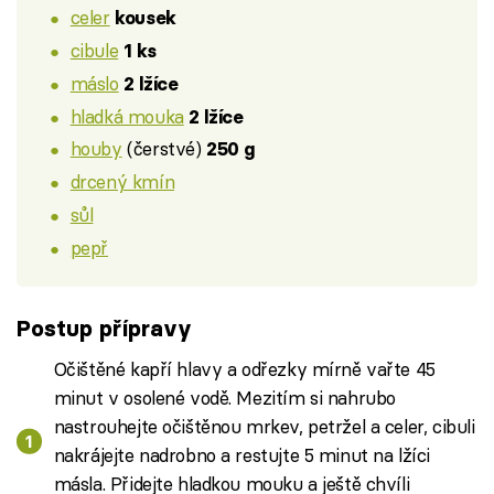
celer
kousek
cibule
1 ks
máslo
2 lžíce
hladká mouka
2 lžíce
houby
(čerstvé)
250 g
drcený kmín
sůl
pepř
Postup přípravy
Očištěné kapří hlavy a odřezky mírně vařte 45
minut v osolené vodě. Mezitím si nahrubo
nastrouhejte očištěnou mrkev, petržel a celer, cibuli
nakrájejte nadrobno a restujte 5 minut na lžíci
másla. Přidejte hladkou mouku a ještě chvíli