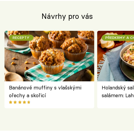
Návrhy pro vás
RECEPTY
PŘEDKRMY A 
Banánové muffiny s vlašskými
Holandský sal
ořechy a skořicí
salámem: Lah
klasika, která
jako dřív